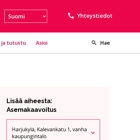
Yhteystiedot
 ja tutustu
Asioi
Hae
Lisää aiheesta:
Asemakaavoitus
Harjukylä, Kalevankatu 1, vanha
Nykyinen sivu
Klikkaa käyttääksesi valikkoa
kaupungintalo