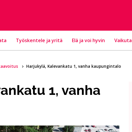
ata
Työskentele ja yritä
Elä ja voi hyvin
Vaikuta
aavoitus
Harjukylä, Kalevankatu 1, vanha kaupungintalo
vankatu 1, vanha