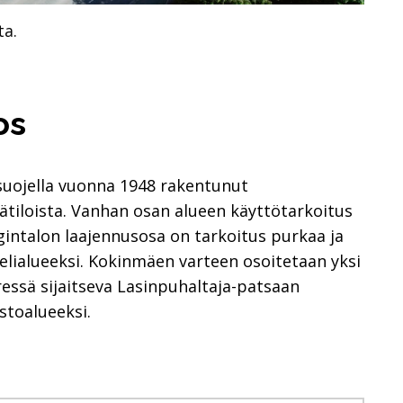
ta.
os
uojella vuonna 1948 rakentunut
ätiloista. Vanhan osan alueen käyttötarkoitus
intalon laajennusosa on tarkoitus purkaa ja
elialueeksi. Kokinmäen varteen osoitetaan yksi
ressä sijaitseva Lasinpuhaltaja-patsaan
toalueeksi.