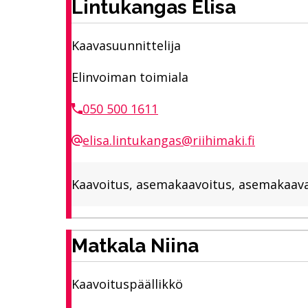
Lintukangas Elisa
Kaavasuunnittelija
Elinvoiman toimiala
050 500 1611
elisa.lintukangas@riihimaki.fi
Kaavoitus, asemakaavoitus, asemakaava
Matkala Niina
Kaavoituspäällikkö