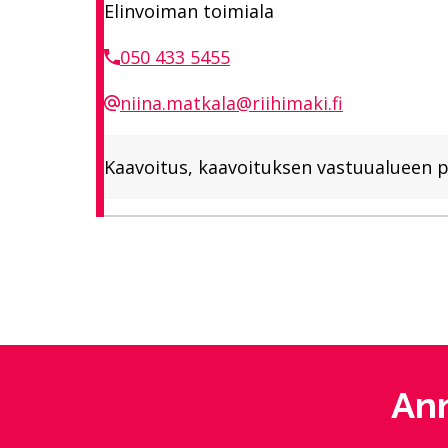
Elinvoiman toimiala
050 433 5455
niina.matkala@riihimaki.fi
Kaavoitus, kaavoituksen vastuualueen p
Ann