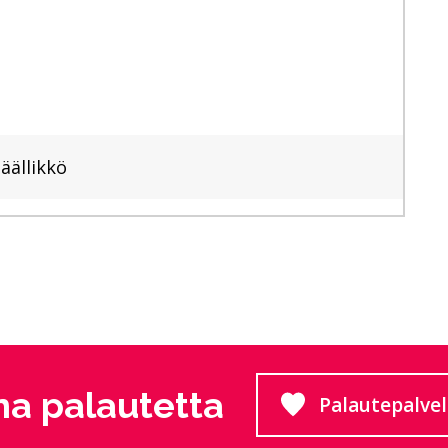
äällikkö
a palautetta
Palautepalve
Siirtyy