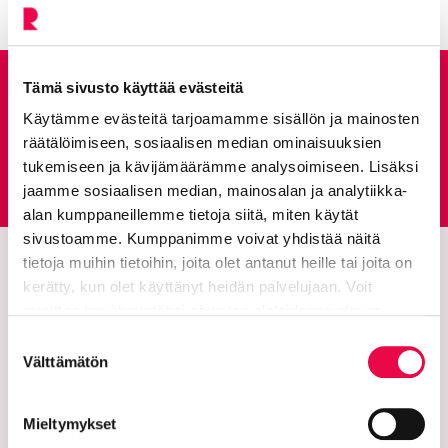
Tämä sivusto käyttää evästeitä
Anna palautetta
Käytämme evästeitä tarjoamamme sisällön ja mainosten
räätälöimiseen, sosiaalisen median ominaisuuksien
Palautepalvelu
tukemiseen ja kävijämäärämme analysoimiseen. Lisäksi
Siirtyy ulkoiselle sivust
jaamme sosiaalisen median, mainosalan ja analytiikka-
alan kumppaneillemme tietoja siitä, miten käytät
sivustoamme. Kumppanimme voivat yhdistää näitä
tietoja muihin tietoihin, joita olet antanut heille tai joita on
kerätty, kun olet käyttänyt heidän palvelujaan. Voit
muuttaa hyväksyntääsi sivuston alalaidassa olevan
Tietoa evästeistä
linkin kautta.
Suostumuksen
Välttämätön
valinta
Mieltymykset
Riihimäen kaupunki