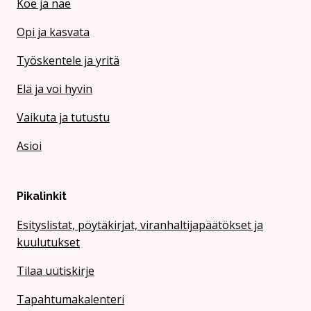
Koe ja näe
Opi ja kasvata
Työskentele ja yritä
Elä ja voi hyvin
Vaikuta ja tutustu
Asioi
Pikalinkit
Esityslistat, pöytäkirjat, viranhaltijapäätökset ja
kuulutukset
Tilaa uutiskirje
Tapahtumakalenteri