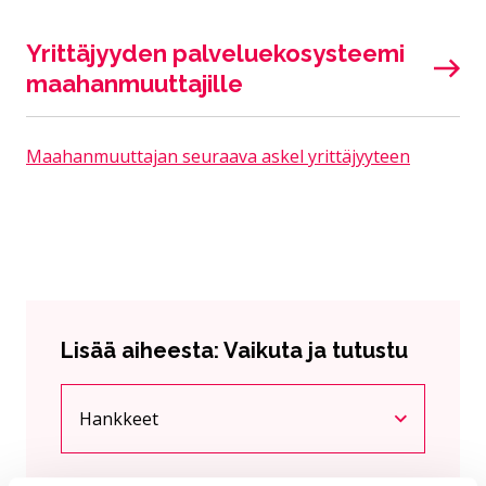
Yrittäjyyden palveluekosysteemi
maahanmuuttajille
Maahanmuuttajan seuraava askel yrittäjyyteen
Lisää aiheesta: Vaikuta ja tutustu
Hankkeet
Nykyinen sivu
Klikkaa käyttääksesi valikkoa