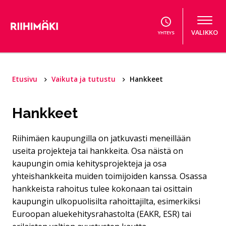
Hyppää sisältöön
VALIKKO
YHTEYS
Etusivu
Vaikuta ja tutustu
Hankkeet
Hankkeet
Riihimäen kaupungilla on jatkuvasti meneillään
useita projekteja tai hankkeita. Osa näistä on
kaupungin omia kehitysprojekteja ja osa
yhteishankkeita muiden toimijoiden kanssa. Osassa
hankkeista rahoitus tulee kokonaan tai osittain
kaupungin ulkopuolisilta rahoittajilta, esimerkiksi
Euroopan aluekehitysrahastolta (EAKR, ESR) tai