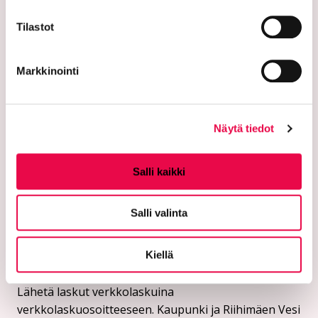
PL 125 (Eteläinen Asemakatu 2)
Tilastot
11101 Riihimäki
Markkinointi
Vaihde: 019 758 4000
Sähköpostiosoitteet:
etunimi.sukunimi@riihimaki.fi
Näytä tiedot
Turvasähköpostiosoite:
Salli kaikki
Ethän lähetä henkilötietoja tai arkaluonteisia
asiakastietoja suojaamattomassa sähköpostissa.
Salli valinta
Kaupungin verkkosivuilta löytyy ohjeet
turvasähköpostin lähettämiseen.
Kiellä
Verkkolaskutusosoitteet:
Lähetä laskut verkkolaskuina
verkkolaskuosoitteeseen. Kaupunki ja Riihimäen Vesi