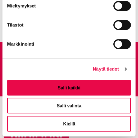
Mieltymykset
Harjukylä, Hämeenkatu 48-50, Rity
Nykyinen sivu
Klikkaa käyttääksesi valikkoa
Tilastot
Markkinointi
Anna palautetta
Näytä tiedot
Palautepalvelu
Siirtyy ulkoiselle sivust
Salli kaikki
Salli valinta
Kiellä