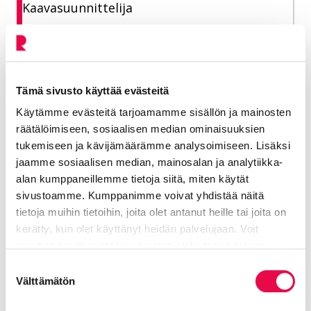
Kaavasuunnittelija
Elinvoiman toimiala
050 594 4953
Tämä sivusto käyttää evästeitä
otto.makela@riihimaki.fi
Käytämme evästeitä tarjoamamme sisällön ja mainosten
räätälöimiseen, sosiaalisen median ominaisuuksien
tukemiseen ja kävijämäärämme analysoimiseen. Lisäksi
Kaavoitus, asemakaavoitus,
jaamme sosiaalisen median, mainosalan ja analytiikka-
asemakaavatiedustelut ja -neuvonta
alan kumppaneillemme tietoja siitä, miten käytät
sivustoamme. Kumppanimme voivat yhdistää näitä
tietoja muihin tietoihin, joita olet antanut heille tai joita on
kerätty, kun olet käyttänyt heidän palvelujaan. Voit
muuttaa hyväksyntääsi sivuston alalaidassa olevan
Tietoa evästeistä
linkin kautta.
Suostumuksen
Välttämätön
Lisää aiheesta: Asemakaavoitus
valinta