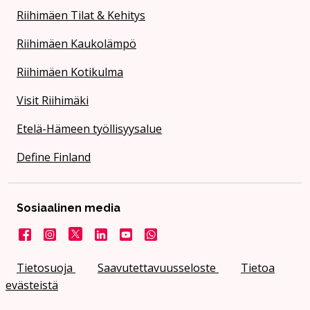
Riihimäen Tilat & Kehitys
Riihimäen Kaukolämpö
Riihimäen Kotikulma
Visit Riihimäki
Etelä-Hämeen työllisyysalue
Define Finland
Sosiaalinen media
Facebook
Instagram
X
LinkedIn
YouTube
Kaupunki WhatsApissa
Tietosuoja
Saavutettavuusseloste
Tietoa
evästeistä