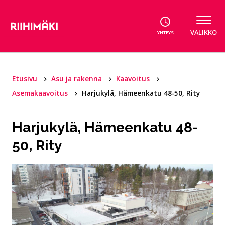
Hyppää sisältöön
VALIKKO
YHTEYS
Etusivu
Asu ja rakenna
Kaavoitus
Asemakaavoitus
Harjukylä, Hämeenkatu 48-50, Rity
Harjukylä, Hämeenkatu 48-
50, Rity