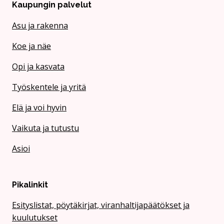
Kaupungin palvelut
Asu ja rakenna
Koe ja näe
Opi ja kasvata
Työskentele ja yritä
Elä ja voi hyvin
Vaikuta ja tutustu
Asioi
Pikalinkit
Esityslistat, pöytäkirjat, viranhaltijapäätökset ja
kuulutukset