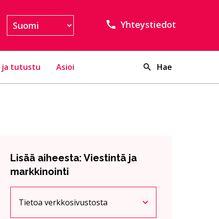
Yhteystiedot
 ja tutustu
Asioi
Hae
Lisää aiheesta: Viestintä ja
markkinointi
Tietoa verkkosivustosta
Nykyinen sivu
Klikkaa käyttääksesi valikkoa