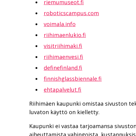
riemumuseot.fi
roboticscampus.com
voimala.info
riihimaenlukio.fi
visitriihimaki.fi
riihimaenvesi.fi
definefinland.fi
finnishglassbiennale.fi
ehtapalvelut.fi
Riihimäen kaupunki omistaa sivuston teks
luvaton käyttö on kielletty.
Kaupunki ei vastaa tarjoamansa sivuston 
aiheuttamista vahingoista, kustannuksista