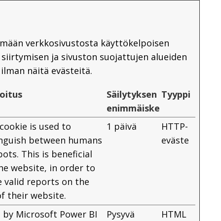
mään verkkosivustosta käyttökelpoisen
 siirtymisen ja sivuston suojattujen alueiden
ilman näitä evästeitä.
oitus
Säilytyksen
Tyyppi
enimmäiskesto
cookie is used to
1 päivä
HTTP-
inguish between humans
eväste
ots. This is beneficial
he website, in order to
 valid reports on the
f their website.
 by Microsoft Power BI
Pysyvä
HTML