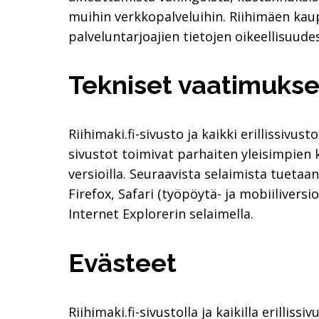
muihin verkkopalveluihin. Riihimäen kau
palveluntarjoajien tietojen oikeellisuude
Tekniset vaatimukse
Riihimaki.fi-sivusto ja kaikki erillissivu
sivustot toimivat parhaiten yleisimpien 
versioilla. Seuraavista selaimista tueta
Firefox, Safari (työpöytä- ja mobiilivers
Internet Explorerin selaimella.
Evästeet
Riihimaki.fi-sivustolla ja kaikilla erilliss