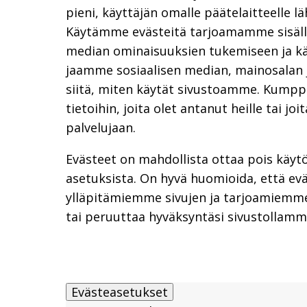
pieni, käyttäjän omalle päätelaitteelle lä
Käytämme evästeitä tarjoamamme sisällö
median ominaisuuksien tukemiseen ja k
jaamme sosiaalisen median, mainosalan 
siitä, miten käytät sivustoamme. Kumpp
tietoihin, joita olet antanut heille tai jo
palvelujaan.
Evästeet on mahdollista ottaa pois käy
asetuksista. On hyvä huomioida, että eväs
ylläpitämiemme sivujen ja tarjoamiemme
tai peruuttaa hyväksyntäsi sivustollamme
Hyppää upotuksen yli: Evästeasetukset
Evästeasetukset
Evästeasetukset