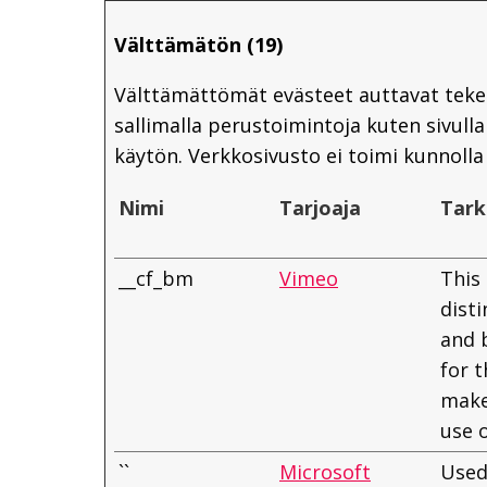
Välttämätön (19)
Välttämättömät evästeet auttavat teke
sallimalla perustoimintoja kuten sivulla
käytön. Verkkosivusto ei toimi kunnolla 
Nimi
Tarjoaja
Tark
__cf_bm
Vimeo
This 
dist
and b
for t
make
use o
``
Microsoft
Used