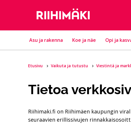
Hyppää sisältöön
Asu ja rakenna
Koe ja näe
Opi ja kasv
Etusivu
Vaikuta ja tutustu
Viestintä ja mark
Tietoa verkkosi
Riihimaki.fi on Riihimäen kaupungin vira
seuraavien erillissivujen rinnakkaisosoitt