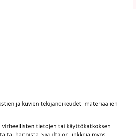
tien ja kuvien tekijänoikeudet, materiaalien
virheellisten tietojen tai käyttökatkoksen
 tai haitoista. Sivuilta on linkkejä myös