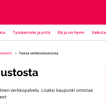
ata
Työskentele ja yritä
Elä ja voi hyvin
Vaikuta
kinointi
Tietoa verkkosivustosta
vustosta
llinen verkkopalvelu. Lisäksi kaupunki omistaa
eet: