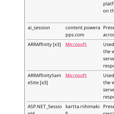
plat
on t
ai_session
content.powera
Pres
pps.com
acro
ARRAffinity [x3]
Microsoft
Used 
the 
serv
resp
ARRAffinitySam
Microsoft
Used 
eSite [x3]
the 
serv
resp
ASP.NET_Sessio
kartta.riihimaki.
Prese
nId
fi
sess