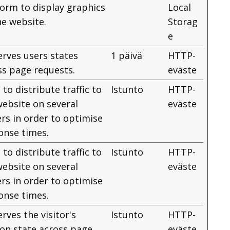
form to display graphics
Local
he website.
Storag
e
erves users states
1 päivä
HTTP-
ss page requests.
eväste
to distribute traffic to
Istunto
HTTP-
website on several
eväste
ers in order to optimise
onse times.
to distribute traffic to
Istunto
HTTP-
website on several
eväste
ers in order to optimise
onse times.
rves the visitor's
Istunto
HTTP-
ion state across page
eväste