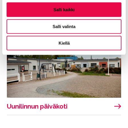
Uramon päiväkoti
Salli kaikki
Salli valinta
Kiellä
Uunilinnun päiväkoti