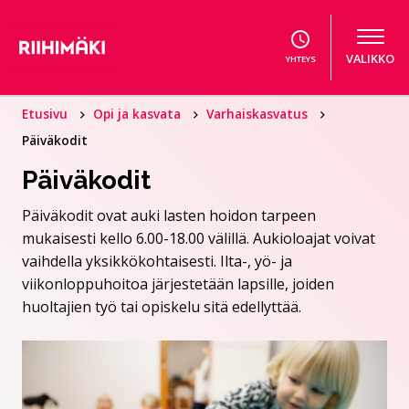
Hyppää sisältöön
VALIKKO
YHTEYS
Etusivu
Opi ja kasvata
Varhaiskasvatus
Päiväkodit
Päiväkodit
Päiväkodit ovat auki lasten hoidon tarpeen
mukaisesti kello 6.00-18.00 välillä. Aukioloajat voivat
vaihdella yksikkökohtaisesti. Ilta-, yö- ja
viikonloppuhoitoa järjestetään lapsille, joiden
huoltajien työ tai opiskelu sitä edellyttää.