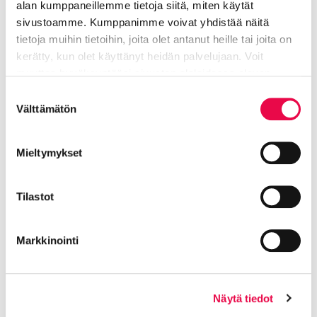
alan kumppaneillemme tietoja siitä, miten käytät
sivustoamme. Kumppanimme voivat yhdistää näitä
tietoja muihin tietoihin, joita olet antanut heille tai joita on
kerätty, kun olet käyttänyt heidän palvelujaan. Voit
muuttaa hyväksyntääsi sivuston alalaidassa olevan
Tietoa evästeistä
linkin kautta.
Suostumuksen
Piikinmäen päiväkoti
Välttämätön
valinta
Mieltymykset
Tilastot
Markkinointi
Näytä tiedot