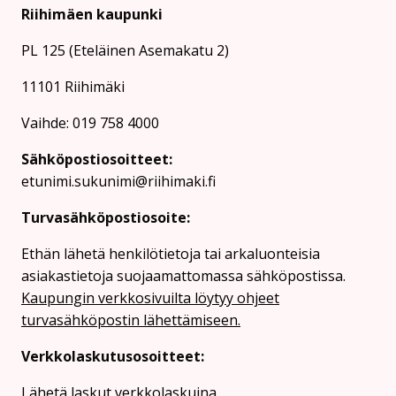
Riihimäen kaupunki
PL 125 (Eteläinen Asemakatu 2)
11101 Riihimäki
Vaihde: 019 758 4000
Sähköpostiosoitteet:
etunimi.sukunimi@riihimaki.fi
Turvasähköpostiosoite:
Ethän lähetä henkilötietoja tai arkaluonteisia
asiakastietoja suojaamattomassa sähköpostissa.
Kaupungin verkkosivuilta löytyy ohjeet
turvasähköpostin lähettämiseen.
Verkkolaskutusosoitteet:
Lähetä laskut verkkolaskuina