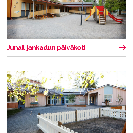
Junailijankadun päiväkoti