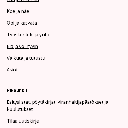
Koe ja näe
Opi ja kasvata
Työskentele ja yritä
Elä ja voi hyvin
Vaikuta ja tutustu
Asioi
Pikalinkit
Esityslistat, pöytäkirjat, viranhaltijapäätökset ja
kuulutukset
Tilaa uutiskirje