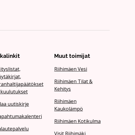
ikalinkit
Muut toimijat
ityslistat,
Riihimäen Vesi
ytäkirjat,
Riihimäen Tilat &
ranhaltijapäätökset
Kehitys
 kuulutukset
Riihimäen
laa uutiskirje
Kaukolämpö
apahtumakalenteri
Riihimäen Kotikulma
lautepalvelu
Visit Riihimäki