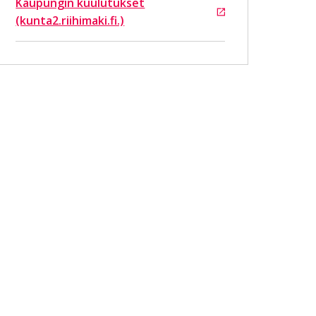
Kaupungin kuulutukset
Siirtyy ulkoiselle sivustolle
(kunta2.riihimaki.fi.)