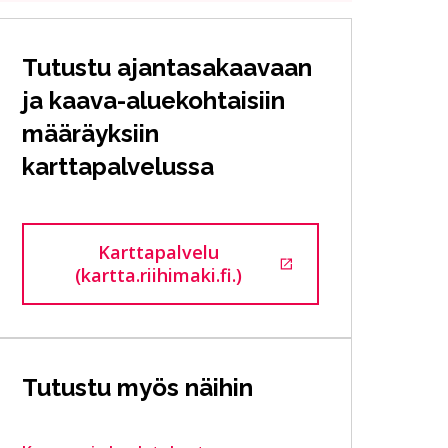
Tutustu ajantasakaavaan
ja kaava-aluekohtaisiin
määräyksiin
karttapalvelussa
Karttapalvelu
Siirtyy ulkoiselle sivustolle
(kartta.riihimaki.fi.)
Tutustu myös näihin