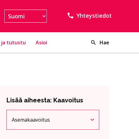
Yhteystiedot
 ja tutustu
Asioi
Hae
Lisää aiheesta: Kaavoitus
Asemakaavoitus
Nykyinen sivu
Klikkaa käyttääksesi valikkoa