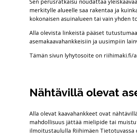
Sen perusratkaisu noudattaa yleiskaava
merkitylle alueelle saa rakentaa ja kuink
kokonaisen asuinalueen tai vain yhden to
Alla olevista linkeistä pääset tutustumaa
asemakaavahankkeisiin ja uusimpiin lain
Tämän sivun lyhytosoite on riihimaki.fi/
Nähtävillä olevat a
Alla olevat kaavahankkeet ovat nähtävillä.
mahdollisuus jättää mielipide tai muistutu
ilmoitustaululla Riihimäen Tietotuvassa