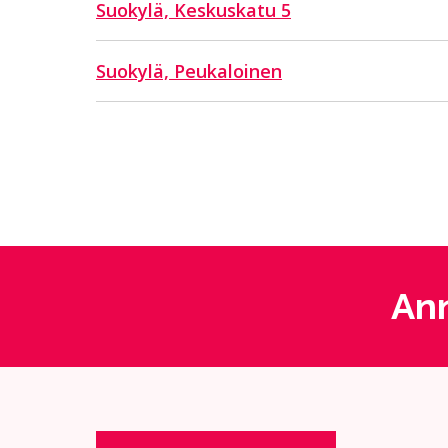
Suokylä, Keskuskatu 5
Suokylä, Peukaloinen
Ann