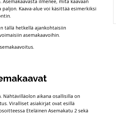
a. Asemakaavasta ilmenee, mitä kaavaan
a paljon. Kaava-alue voi käsittää esimerkiksi
ntin.
n tällä hetkellä ajankohtaisiin
voimaisiin asemakaavoihin.
asemakaavoitus.
semakaavat
 Nähtävilläolon aikana osallisilla on
s. Viralliset asiakirjat ovat esillä
 osoitteessa Eteläinen Asemakatu 2 sekä