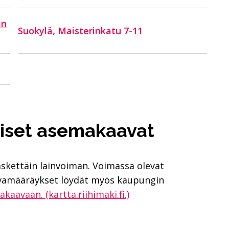
an
Suokylä, Maisterinkatu 7-11
iset asemakaavat
äskettäin lainvoiman. Voimassa olevat
avamääräykset löydät myös kaupungin
aavaan. (kartta.riihimaki.fi.)