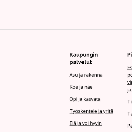
Kaupungin
P
palvelut
Es
Asu ja rakenna
pö
vi
Koe ja näe
ja
Opi ja kasvata
Ti
Työskentele ja yritä
T
Elä ja voi hyvin
Pa