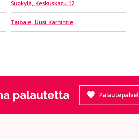
Suokylä, Keskuskatu 12
Taipale, Uusi Karhintie
a palautetta
Palautepalve
Siirtyy