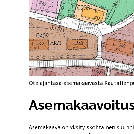
Ote ajantasa-asemakaavasta Rautatienpu
Asemakaavoitu
Asemakaava on yksityiskohtainen suunnit