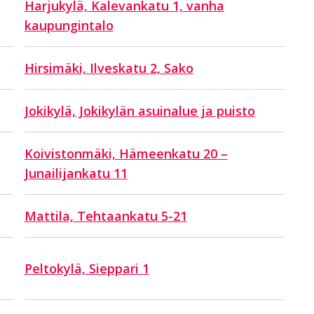
Harjukylä, Kalevankatu 1, vanha
kaupungintalo
Hirsimäki, Ilveskatu 2, Sako
Jokikylä, Jokikylän asuinalue ja puisto
Koivistonmäki, Hämeenkatu 20 –
Junailijankatu 11
Mattila, Tehtaankatu 5-21
Peltokylä, Sieppari 1