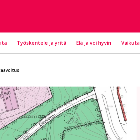
ata
Työskentele ja yritä
Elä ja voi hyvin
Vaikuta
aavoitus