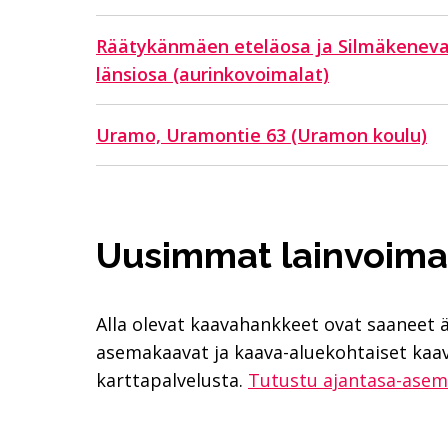
Räätykänmäen eteläosa ja Silmäkenev
länsiosa (aurinkovoimalat)
Uramo, Uramontie 63 (Uramon koulu)
Uusimmat lainvoima
Alla olevat kaavahankkeet ovat saaneet 
asemakaavat ja kaava-aluekohtaiset ka
karttapalvelusta.
Tutustu ajantasa-asemak