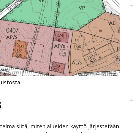
istosta.
s
elma siitä, miten alueiden käyttö järjestetään.