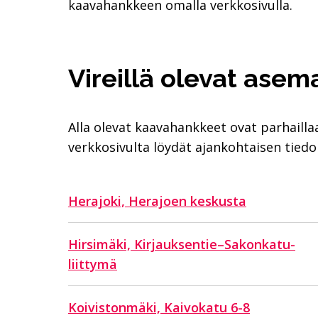
kaavahankkeen omalla verkkosivulla.
Vireillä olevat ase
Alla olevat kaavahankkeet ovat parhaill
verkkosivulta löydät ajankohtaisen tied
Herajoki, Herajoen keskusta
Hirsimäki, Kirjauksentie–Sakonkatu-
liittymä
Koivistonmäki, Kaivokatu 6-8