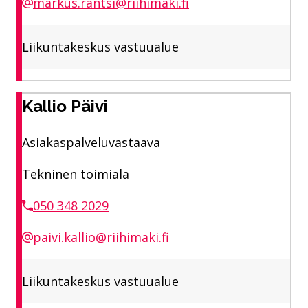
markus.rantsi@riihimaki.fi
Liikuntakeskus vastuualue
Kallio Päivi
Asiakaspalveluvastaava
Tekninen toimiala
050 348 2029
paivi.kallio@riihimaki.fi
Liikuntakeskus vastuualue