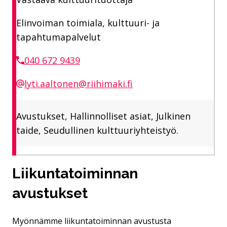
Elinvoiman toimiala, kulttuuri- ja
tapahtumapalvelut
040 672 9439
lyti.aaltonen@riihimaki.fi
Avustukset, Hallinnolliset asiat, Julkinen
taide, Seudullinen kulttuuriyhteistyö.
Liikuntatoiminnan
avustukset
Myönnämme liikuntatoiminnan avustusta