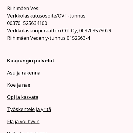
Rii­hi­mäen Vesi:
Verkkolaskutusosoite/OVT-tunnus
003701525634100
Verkkolaskuoperaattori CGI Oy, 003703575029
Riihimäen Veden y-tunnus 0152563-4
Kaupungin palvelut
Asu ja rakenna
Koe ja näe
Opi ja kasvata
Työskentele ja yritä
Elä ja voi hyvin