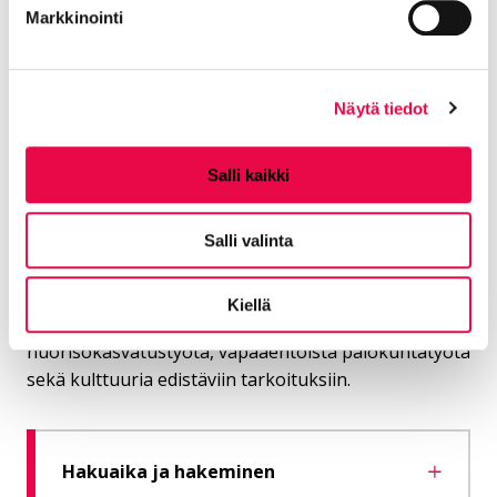
Markkinointi
Nuorisopalvelut
Näytä tiedot
Suojeluskunnan
lahjoitusrahasto
Salli kaikki
Suojeluskunnan lahjoitusrahasto myöntää
Salli valinta
sääntöjensä mukaisesti toiminta-avustusta
vapaaehtoiseen maanpuolustustyöhön ja
Kiellä
kohdeavustuksia ampumaurheilua, liikunta- ja
nuorisokasvatustyötä, vapaaehtoista palokuntatyötä
sekä kulttuuria edistäviin tarkoituksiin.
Hakuaika ja hakeminen