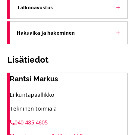
Talkooavustus
Hakuaika ja hakeminen
Lisätiedot
Rantsi Markus
Liikuntapäällikkö
Tekninen toimiala
040 485 4605