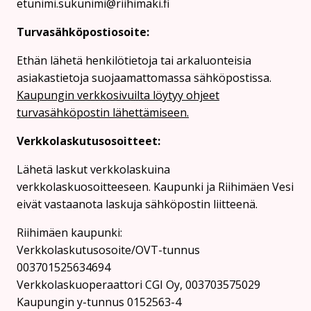
etunimi.sukunimi@riihimaki.fi
Turvasähköpostiosoite:
Ethän lähetä henkilötietoja tai arkaluonteisia
asiakastietoja suojaamattomassa sähköpostissa.
Kaupungin verkkosivuilta löytyy ohjeet
turvasähköpostin lähettämiseen.
Verkkolaskutusosoitteet:
Lähetä laskut verkkolaskuina
verkkolaskuosoitteeseen. Kaupunki ja Riihimäen Vesi
eivät vastaanota laskuja sähköpostin liitteenä.
Riihimäen kaupunki:
Verkkolaskutusosoite/OVT-tunnus
003701525634694
Verkkolaskuoperaattori CGI Oy, 003703575029
Kaupungin y-tunnus 0152563-4