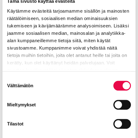
Tämä sivusto käyttää evästeitä
Käytämme evästeitä tarjoamamme sisällön ja mainosten
räätälöimiseen, sosiaalisen median ominaisuuksien
Hakuaika ja hakeminen
tukemiseen ja kävijämäärämme analysoimiseen. Lisäksi
jaamme sosiaalisen median, mainosalan ja analytiikka-
alan kumppaneillemme tietoja siitä, miten käytät
sivustoamme. Kumppanimme voivat yhdistää näitä
Lisätiedot
tietoja muihin tietoihin, joita olet antanut heille tai joita on
kerätty, kun olet käyttänyt heidän palvelujaan. Voit
Laitinen Marko
muuttaa hyväksyntääsi sivuston alalaidassa olevan
Tietoa evästeistä
linkin kautta.
Suostumuksen
Välttämätön
Nuorisopalvelupäällikkö
valinta
Sivistyksen ja hyvinvoinnin toimiala
Mieltymykset
040 330 4709
Tilastot
marko.laitinen@riihimaki.fi