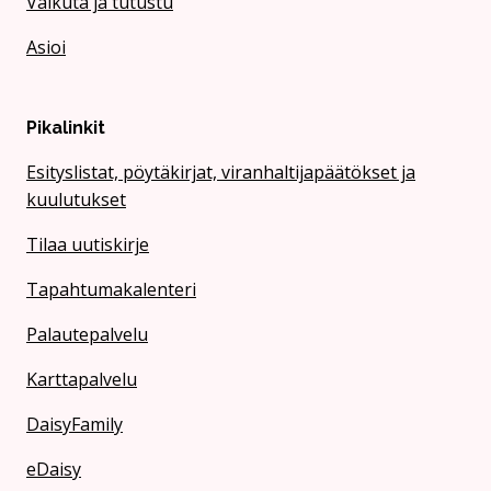
Vaikuta ja tutustu
Asioi
Pikalinkit
Esityslistat, pöytäkirjat, viranhaltijapäätökset ja
kuulutukset
Tilaa uutiskirje
Tapahtumakalenteri
Palautepalvelu
Karttapalvelu
DaisyFamily
eDaisy