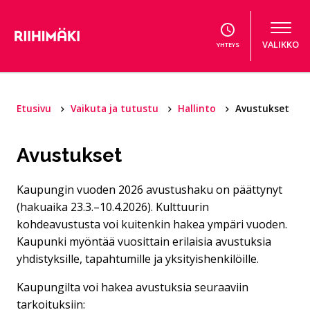
Hyppää sisältöön
VALIKKO
YHTEYS
Etusivu
Vaikuta ja tutustu
Hallinto
Avustukset
Avustukset
Kaupungin vuoden 2026 avustushaku on päättynyt
(hakuaika 23.3.–10.4.2026). Kulttuurin
kohdeavustusta voi kuitenkin hakea ympäri vuoden.
Kaupunki myöntää vuosittain erilaisia avustuksia
yhdistyksille, tapahtumille ja yksityishenkilöille.
Kaupungilta voi hakea avustuksia seuraaviin
tarkoituksiin: