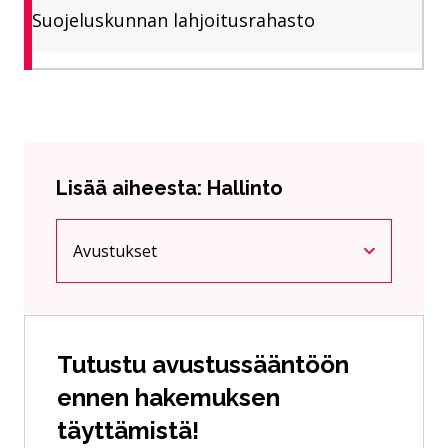
Suojeluskunnan lahjoitusrahasto
Lisää aiheesta: Hallinto
Avustukset
Nykyinen sivu
Klikkaa käyttääksesi valikkoa
Tutustu avustussääntöön
ennen hakemuksen
täyttämistä!