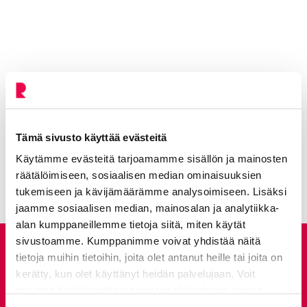
Puistot ja ulkoliikuntapaikat
Tämä sivusto käyttää evästeitä
Käytämme evästeitä tarjoamamme sisällön ja mainosten
räätälöimiseen, sosiaalisen median ominaisuuksien
tukemiseen ja kävijämäärämme analysoimiseen. Lisäksi
jaamme sosiaalisen median, mainosalan ja analytiikka-
alan kumppaneillemme tietoja siitä, miten käytät
sivustoamme. Kumppanimme voivat yhdistää näitä
Anna palautetta
tietoja muihin tietoihin, joita olet antanut heille tai joita on
kerätty, kun olet käyttänyt heidän palvelujaan. Voit
muuttaa hyväksyntääsi sivuston alalaidassa olevan
Palautepalvelu
Tietoa evästeistä
linkin kautta.