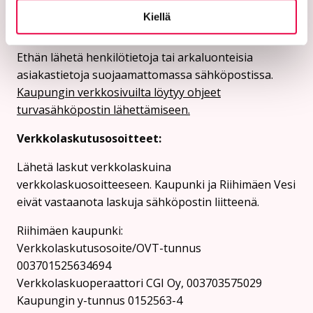
etunimi.sukunimi@riihimaki.fi
Kiellä
Turvasähköpostiosoite:
Ethän lähetä henkilötietoja tai arkaluonteisia
asiakastietoja suojaamattomassa sähköpostissa.
Kaupungin verkkosivuilta löytyy ohjeet
turvasähköpostin lähettämiseen.
Verkkolaskutusosoitteet:
Lähetä laskut verkkolaskuina
verkkolaskuosoitteeseen. Kaupunki ja Riihimäen Vesi
eivät vastaanota laskuja sähköpostin liitteenä.
Riihimäen kaupunki:
Verkkolaskutusosoite/OVT-tunnus
003701525634694
Verkkolaskuoperaattori CGI Oy, 003703575029
Kaupungin y-tunnus 0152563-4