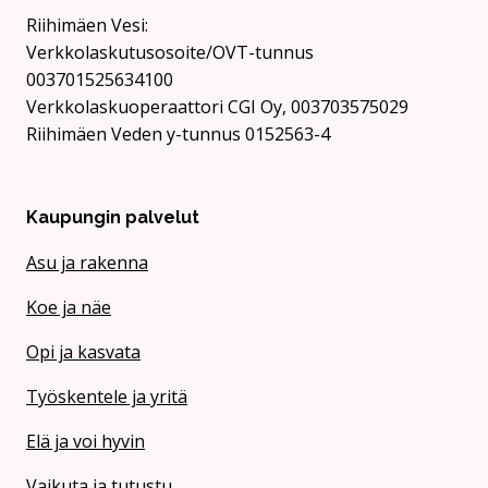
Rii­hi­mäen Vesi:
Verkkolaskutusosoite/OVT-tunnus
003701525634100
Verkkolaskuoperaattori CGI Oy, 003703575029
Riihimäen Veden y-tunnus 0152563-4
Kaupungin palvelut
Asu ja rakenna
Koe ja näe
Opi ja kasvata
Työskentele ja yritä
Elä ja voi hyvin
Vaikuta ja tutustu