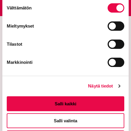
Suostumuksen
Siirtyy ulkoiselle sivust
Välttämätön
valinta
Mieltymykset
Tilastot
Markkinointi
Riihimäen kaupunki
Näytä tiedot
PL 125 (Eteläinen Asemakatu 2)
11101 Riihimäki
Salli kaikki
Vaihde: 019 758 4000
Salli valinta
Sähköpostiosoitteet: