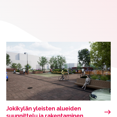
Jokikylän yleisten alueiden
suunnittelu ja rakentaminen