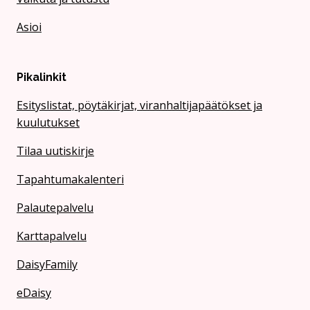
Asioi
Pikalinkit
Esityslistat, pöytäkirjat, viranhaltijapäätökset ja
kuulutukset
Tilaa uutiskirje
Tapahtumakalenteri
Palautepalvelu
Karttapalvelu
DaisyFamily
eDaisy