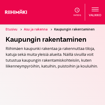
Hyppää sisältöön
VALIKKO
YHTEYS
Etusivu
Asu ja rakenna
Kaupungin rakentaminen
Kaupungin rakentaminen
Riihimäen kaupunki rakentaa ja rakennuttaa tiloja,
katuja sekä muita yleisiä alueita. Näillä sivuilla voit
tutustua kaupungin rakentamiskohteisiin, kuten
liikenneympyröihin, katuihin, puistoihin ja kouluihin.