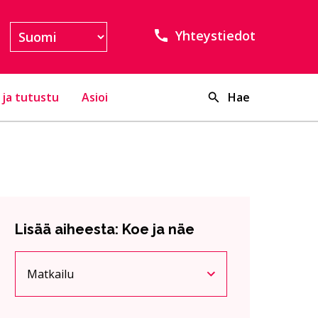
Yhteystiedot
 ja tutustu
Asioi
Hae
Lisää aiheesta: Koe ja näe
Matkailu
Nykyinen sivu
Klikkaa käyttääksesi valikkoa