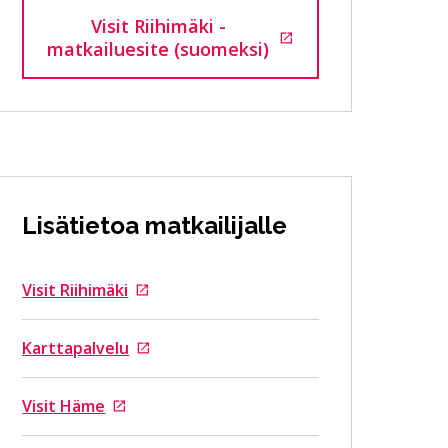
Visit Riihimäki -
Siirtyy ulkoiselle sivustolle
matkailuesite (suomeksi)
Lisätietoa matkailijalle
Visit Riihimäki
Siirtyy ulkoiselle sivustolle
Karttapalvelu
Siirtyy ulkoiselle sivustolle
Visit Häme
Siirtyy ulkoiselle sivustolle