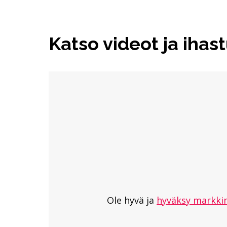
Katso videot ja ihas
Hyppää upotuksen yli: Riihimäen kaupung
Riihimäen kaupungin ja Visit Riihimäen 
Ole hyvä ja
hyväksy markkin