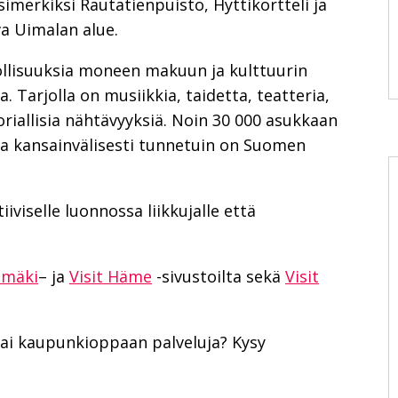
merkiksi Rautatienpuisto, Hyttikortteli ja
va Uimalan alue.
ollisuuksia moneen makuun ja kulttuurin
. Tarjolla on musiikkia, taidetta, teatteria,
oriallisia nähtävyyksiä. Noin 30 000 asukkaan
sta kansainvälisesti tunnetuin on Suomen
iviselle luonnossa liikkujalle että
himäki
– ja
Visit Häme
-sivustoilta sekä
Visit
 tai kaupunkioppaan palveluja? Kysy