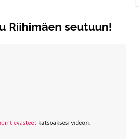
tu Riihimäen seutuun!
in ja Visit Riihimäen matkailuvideo
matkailuvideo
ointievästeet
katsoaksesi videon.