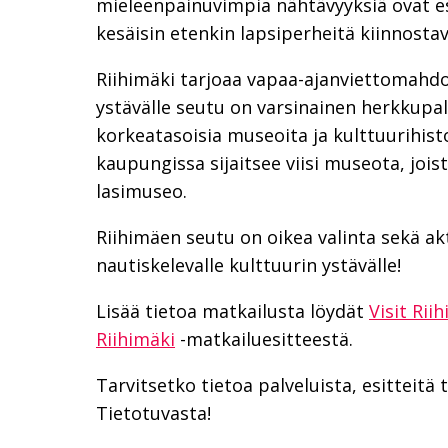
mieleenpainuvimpia nähtävyyksiä ovat esi
kesäisin etenkin lapsiperheitä kiinnosta
Riihimäki tarjoaa vapaa-ajanviettomahd
ystävälle seutu on varsinainen herkkupala
korkeatasoisia museoita ja kulttuurihist
kaupungissa sijaitsee viisi museota, joi
lasimuseo.
Riihimäen seutu on oikea valinta sekä akti
nautiskelevalle kulttuurin ystävälle!
Lisää tietoa matkailusta löydät
Visit Rii
Riihimäki
-matkailuesitteestä.
Tarvitsetko tietoa palveluista, esitteitä
Tietotuvasta!