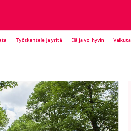
ata
Työskentele ja yritä
Elä ja voi hyvin
Vaikuta