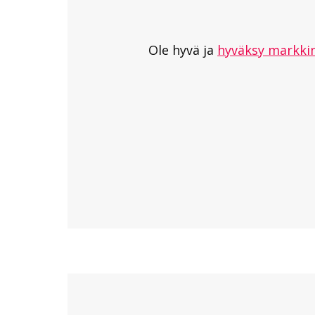
Ole hyvä ja
hyväksy markkin
Hyppää upotuksen yli