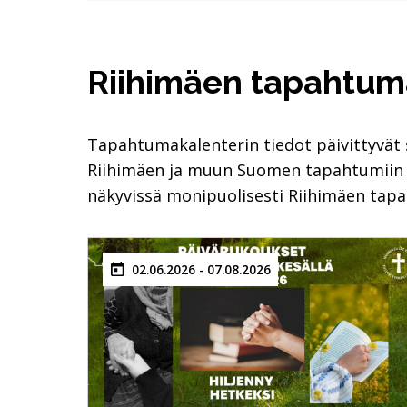
Hyppää upotuksen yli
Riihimäen tapahtum
Tapahtumakalenterin tiedot päivittyvät 
Riihimäen ja muun Suomen tapahtumii
näkyvissä monipuolisesti Riihimäen tap
02.06.2026 - 07.08.2026