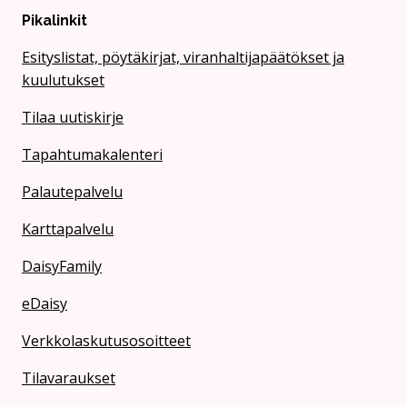
Pikalinkit
Esityslistat, pöytäkirjat, viranhaltijapäätökset ja
kuulutukset
Tilaa uutiskirje
Tapahtumakalenteri
Palautepalvelu
Karttapalvelu
DaisyFamily
eDaisy
Verkkolaskutusosoitteet
Tilavaraukset