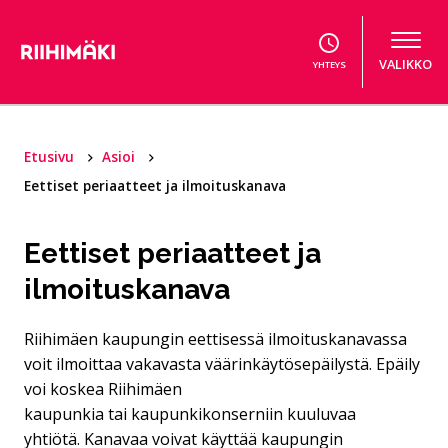
Hyppää sisältöön
VALIKKO
YHTEYS
Etusivu
Asioi
Eettiset periaatteet ja ilmoituskanava
Eettiset periaatteet ja
ilmoituskanava
Riihimäen kaupungin eettisessä ilmoituskanavassa
voit ilmoittaa vakavasta väärinkäytösepäilystä. Epäily
voi koskea Riihimäen
kaupunkia tai kaupunkikonserniin kuuluvaa
yhtiötä. Kanavaa voivat käyttää kaupungin