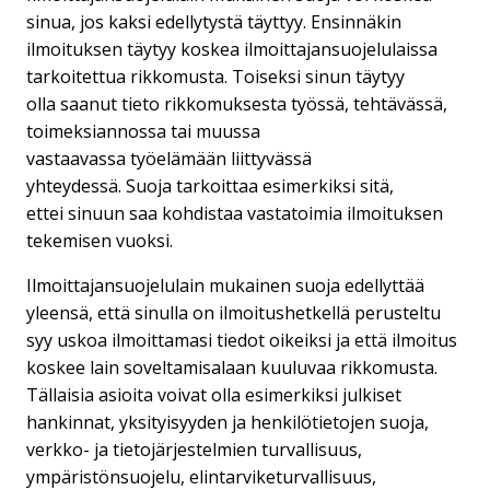
sinua, jos kaksi edellytystä täyttyy. Ensinnäkin
ilmoituksen täytyy koskea ilmoittajansuojelulaissa
tarkoitettua rikkomusta. Toiseksi sinun täytyy
olla saanut tieto rikkomuksesta työssä, tehtävässä,
toimeksiannossa tai muussa
vastaavassa työelämään liittyvässä
yhteydessä. Suoja tarkoittaa esimerkiksi sitä,
ettei sinuun saa kohdistaa vastatoimia ilmoituksen
tekemisen vuoksi.
Ilmoittajansuojelulain mukainen suoja edellyttää
yleensä, että sinulla on ilmoitushetkellä perusteltu
syy uskoa ilmoittamasi tiedot oikeiksi ja että ilmoitus
koskee lain soveltamisalaan kuuluvaa rikkomusta.
Tällaisia asioita voivat olla esimerkiksi julkiset
hankinnat, yksityisyyden ja henkilötietojen suoja,
verkko- ja tietojärjestelmien turvallisuus,
ympäristönsuojelu, elintarviketurvallisuus,