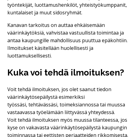
työntekijät, luottamushenkilöt, yhteistyökumppanit,
kuntalaiset ja muut sidosryhmät.
Kanavan tarkoitus on auttaa ehkäisemään
väärinkäytöksiä, vahvistaa vastuullista toimintaa ja
antaa kaupungille mahdollisuus puuttua epäkohtiin.
Ilmoitukset käsitellään huolellisesti ja
luottamuksellisesti.
Kuka voi tehdä ilmoituksen?
Voit tehdä ilmoituksen, jos olet saanut tiedon
väärinkäytösepäilystä esimerkiksi
työssäsi, tehtävässäsi, toimeksiannossa tai muussa
vastaavassa työelämään liittyvässä yhteydessä.
Voit tehdä ilmoituksen myös muussa tilanteessa, jos
kyse on vakavasta väärinkäytösepäilystä kaupungin
toiminnassa tai eettisten periaatteiden rikkomisesta.