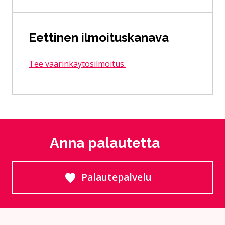
Eettinen ilmoituskanava
Tee väärinkäytösilmoitus.
Anna palautetta
Palautepalvelu
Siirtyy ulkoiselle sivust