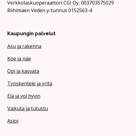
Verkkolaskuoperaattori CGI Oy, 003703575029
Riihimäen Veden y-tunnus 0152563-4
Kaupungin palvelut
Asu ja rakenna
Koe ja näe
Opi ja kasvata
Työskentele ja yritä
Elä ja voi hyvin
Vaikuta ja tutustu
Asioi