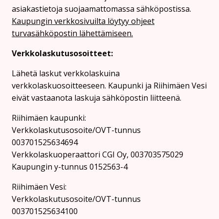
asiakastietoja suojaamattomassa sähköpostissa.
Kaupungin verkkosivuilta löytyy ohjeet
turvasähköpostin lähettämiseen.
Verkkolaskutusosoitteet:
Lähetä laskut verkkolaskuina
verkkolaskuosoitteeseen. Kaupunki ja Riihimäen Vesi
eivät vastaanota laskuja sähköpostin liitteenä.
Riihimäen kaupunki:
Verkkolaskutusosoite/OVT-tunnus
003701525634694
Verkkolaskuoperaattori CGI Oy, 003703575029
Kaupungin y-tunnus 0152563-4
Rii­hi­mäen Vesi:
Verkkolaskutusosoite/OVT-tunnus
003701525634100