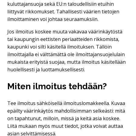
kuluttajansuoja sekä EU:n taloudellisiin etuihin
liittyvät rikkomukset. Tahallisesti väärien tietojen
ilmoittaminen voi johtaa seuraamuksiin.
Jos ilmoitus koskee muuta vakavaa väärinkäytöstä
tai kaupungin eettisten periaatteiden rikkomista,
kaupunki voi silti käsitellä ilmoituksen. Tällöin
ilmoittajalla ei välttämättä ole ilmoittajansuojelulain
mukaista erityistä suojaa, mutta ilmoitus käsitellään
huolellisesti ja luottamuksellisesti.
Miten ilmoitus tehdään?
Tee ilmoitus sähköisellä ilmoituslomakkeella. Kuvaa
epäilty väärinkäytös mahdollisimman selkeästi: mitä
on tapahtunut, milloin, missä ja keitä asia koskee.
Liitä mukaan myös muut tiedot, jotka voivat auttaa
asian selvittämisessä.