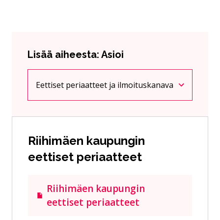
Lisää aiheesta: Asioi
Eettiset periaatteet ja ilmoituskanava
Nykyinen sivu
Klikkaa käyttääksesi valikkoa
Riihimäen kaupungin
eettiset periaatteet
Riihimäen kaupungin
eettiset periaatteet