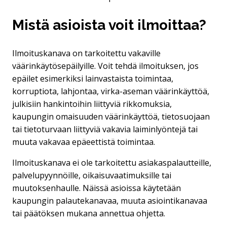
Mistä asioista voit ilmoittaa?
Ilmoituskanava on tarkoitettu vakaville
väärinkäytösepäilyille. Voit tehdä ilmoituksen, jos
epäilet esimerkiksi lainvastaista toimintaa,
korruptiota, lahjontaa, virka-aseman väärinkäyttöä,
julkisiin hankintoihin liittyviä rikkomuksia,
kaupungin omaisuuden väärinkäyttöä, tietosuojaan
tai tietoturvaan liittyviä vakavia laiminlyöntejä tai
muuta vakavaa epäeettistä toimintaa.
Ilmoituskanava ei ole tarkoitettu asiakaspalautteille,
palvelupyynnöille, oikaisuvaatimuksille tai
muutoksenhaulle. Näissä asioissa käytetään
kaupungin palautekanavaa, muuta asiointikanavaa
tai päätöksen mukana annettua ohjetta.