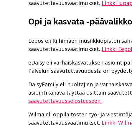
saavutettavuusvaatimukset.
Linkki lupa
Opi ja kasvata -päävalikk
Eepos eli Riihimäen musiikkiopiston sähk
saavutettavuusvaatimukset.
Linkki Eepo
eDaisy eli varhaiskasvatuksen asiointipal
Palvelun saavutettavuudesta on pyydetty 
DaisyFamily eli huoltajien ja varhaiskasv
asiointikanava täyttää osittain saavute
saavutettavuusselosteeseen.
Wilma eli oppilaitosten työ- ja viestintäj
saavutettavuusvaatimukset.
Linkki Wilm