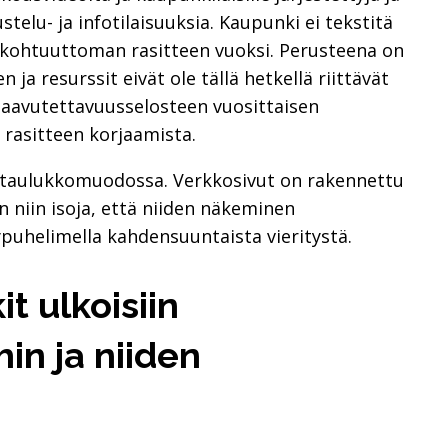
stelu- ja infotilaisuuksia. Kaupunki ei tekstitä
lle kohtuuttoman rasitteen vuoksi. Perusteena on
ja resurssit eivät ole tällä hetkellä riittävät
saavutettavuusselosteen vuosittaisen
rasitteen korjaamista.
ty taulukkomuodossa. Verkkosivut on rakennettu
n niin isoja, että niiden näkeminen
puhelimella kahdensuuntaista vieritystä.
it ulkoisiin
in ja niiden