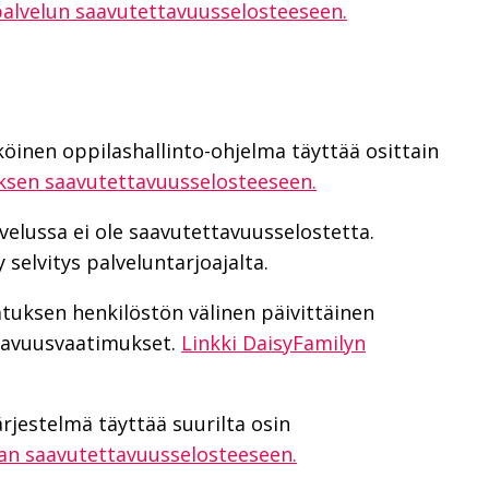
palvelun saavutettavuusselosteeseen.
o
öinen oppilashallinto-ohjelma täyttää osittain
ksen saavutettavuusselosteeseen.
velussa ei ole saavutettavuusselostetta.
selvitys palveluntarjoajalta.
atuksen henkilöstön välinen päivittäinen
ttavuusvaatimukset.
Linkki DaisyFamilyn
ärjestelmä täyttää suurilta osin
an saavutettavuusselosteeseen.