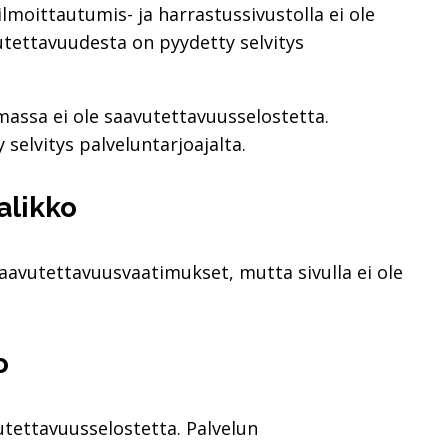
moittautumis- ja harrastussivustolla ei ole
utettavuudesta on pyydetty selvitys
elmassa ei ole saavutettavuusselostetta.
selvitys palveluntarjoajalta.
alikko
aavutettavuusvaatimukset, mutta sivulla ei ole
o
vutettavuusselostetta. Palvelun