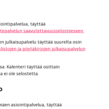
ointipalvelua, täyttää
utepalvelun saavutettavuusselosteeseen.
en julkaisupalvelu täyttää suurelta osin
slistojen ja pöytäkirjojen julkaisupalvelun
. Kalenteri täyttää osittain
 ei ole selostetta.
o
mäen asiointipalvelua, täyttää