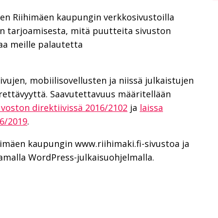
en Riihimäen kaupungin verkkosivustoilla
en tarjoamisesta, mitä puutteita sivuston
aa meille palautetta
ujen, mobiilisovellusten ja niissä julkaistujen
rettävyyttä. Saavutettavuus määritellään
voston direktiivissä 2016/2102
ja
laissa
06/2019
.
imäen kaupungin www.riihimaki.fi-sivustoa ja
 samalla WordPress-julkaisuohjelmalla.