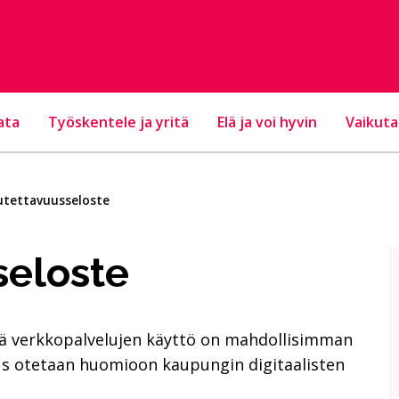
ata
Työskentele ja yritä
Elä ja voi hyvin
Vaikuta
utettavuusseloste
seloste
tä verkkopalvelujen käyttö on mahdollisimman
vuus otetaan huomioon kaupungin digitaalisten