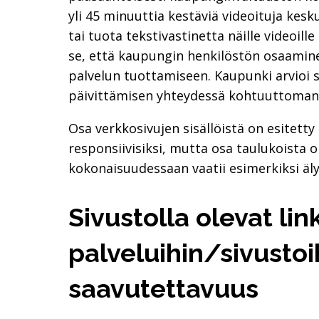
yli 45 minuuttia kestäviä videoituja kesku
tai tuota tekstivastinetta näille videoi
se, että kaupungin henkilöstön osaaminen 
palvelun tuottamiseen. Kaupunki arvioi 
päivittämisen yhteydessä kohtuuttoman 
Osa verkkosivujen sisällöistä on esitet
responsiivisiksi, mutta osa taulukoista o
kokonaisuudessaan vaatii esimerkiksi äly
Sivustolla olevat link
palveluihin/sivustoih
saavutettavuus