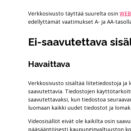
Verkkosivusto täyttää suurelta osin
WEB 
edellyttämät vaatimukset A- ja AA-tasolla
Ei-saa­vu­tet­ta­va si­sä
Havaittava
Verkkosivusto sisältää liitetiedostoja ja l
saavutettavia. Tiedostojen käyttötarkoit
saavutettavaksi, kun tiedostoa seuraava
luomaan kaikki uudet tiedostot ja loma
Videosisällöt eivät ole kaikilta osin sa
pääsääntöisesti kaupunginvaltuuston koko