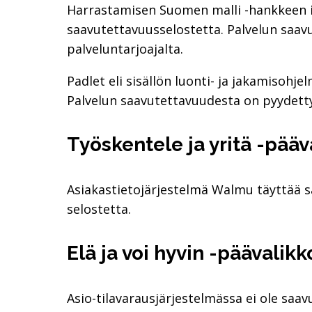
Harrastamisen Suomen malli -hankkeen il
saavutettavuusselostetta. Palvelun saav
palveluntarjoajalta.
Padlet eli sisällön luonti- ja jakamisohj
Palvelun saavutettavuudesta on pyydetty 
Työskentele ja yritä -pääv
Asiakastietojärjestelmä Walmu täyttää s
selostetta.
Elä ja voi hyvin -päävalikk
Asio-tilavarausjärjestelmässa ei ole saa