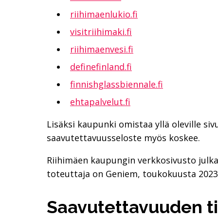
riihimaenlukio.fi
visitriihimaki.fi
riihimaenvesi.fi
definefinland.fi
finnishglassbiennale.fi
ehtapalvelut.fi
Lisäksi kaupunki omistaa yllä oleville siv
saavutettavuusseloste myös koskee.
Riihimäen kaupungin verkkosivusto julka
toteuttaja on Geniem, toukokuusta 2023
Saa­vu­tet­ta­vuu­den t