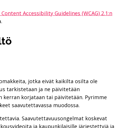
Content Accessibility Guidelines (WCAG) 2.1:n
.
l­tö
omakkeita, jotka eivät kaikilta osilta ole
us tarkistetaan ja ne päivitetään
n kerran korjataan tai päivitetään. Pyrimme
kkeet saavutettavassa muodossa.
avutettavia. Saavutettavuusongelmat koskevat
usvideoita ja kaupunkilaisille järjestettyjä ja