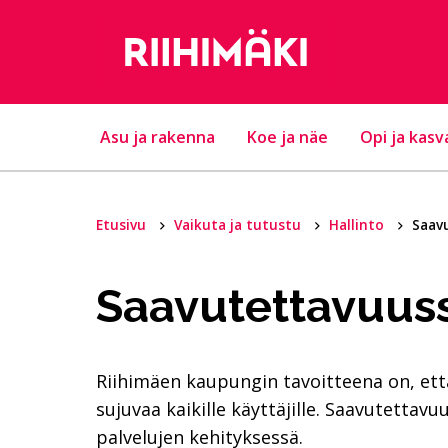
Hyppää sisältöön
Asu ja rakenna
Koe ja näe
Opi ja kasv
Etusivu
Vaikuta ja tutustu
Hallinto
Saav
Saavutettavuus
Riihimäen kaupungin tavoitteena on, et
sujuvaa kaikille käyttäjille. Saavutetta
palvelujen kehityksessä.