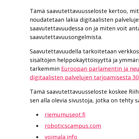
Tämä saavutettavuusseloste kertoo, mit
noudatetaan lakia digitaalisten palveluj
saavutettavuudessa on ja miten voit ant
saavutettavuusongelmista.
Saavutettavuudella tarkoitetaan verkkosiv
sisältöjen helppokäyttöisyyttä ja ymmär
tarkemmin
Euroopan parlamentin ja neu
digitaalisten palvelujen tarjoamisesta 3
Tämä saavutettavuusseloste koskee Riih
sen alla olevia sivustoja, jotka on tehty
riemumuseot.fi
roboticscampus.com
voimala.info