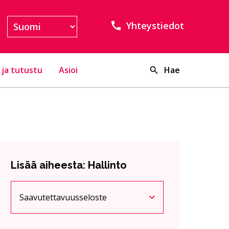
Yhteystiedot
 ja tutustu
Asioi
Hae
Lisää aiheesta: Hallinto
Saavutettavuusseloste
Nykyinen sivu
Klikkaa käyttääksesi valikkoa