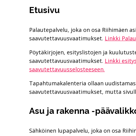
Etusivu
Palautepalvelu, joka on osa Riihimäen asi
saavutettavuusvaatimukset.
Linkki Pala
Pöytäkirjojen, esityslistojen ja kuulutust
saavutettavuusvaatimukset.
Linkki esity
saavutettavuusselosteeseen.
Tapahtumakalenteria ollaan uudistamassa
saavutettavuusvaatimukset, mutta sivulla
Asu ja rakenna -päävalikk
Sähköinen lupapalvelu, joka on osa Riihi