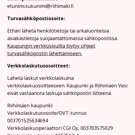
etunimi.sukunimi@riihimaki.fi
Turvasähköpostiosoite:
Ethän lähetä henkilötietoja tai arkaluonteisia
asiakastietoja suojaamattomassa sähköpostissa.
Kaupungin verkkosivuilta löytyy ohjeet
turvasähköpostin lähettämiseen.
Verkkolaskutusosoitteet:
Lähetä laskut verkkolaskuina
verkkolaskuosoitteeseen. Kaupunki ja Riihimäen Vesi
eivät vastaanota laskuja sähköpostin liitteenä.
Riihimäen kaupunki:
Verkkolaskutusosoite/OVT-tunnus
003701525634694
Verkkolaskuoperaattori CGI Oy, 003703575029