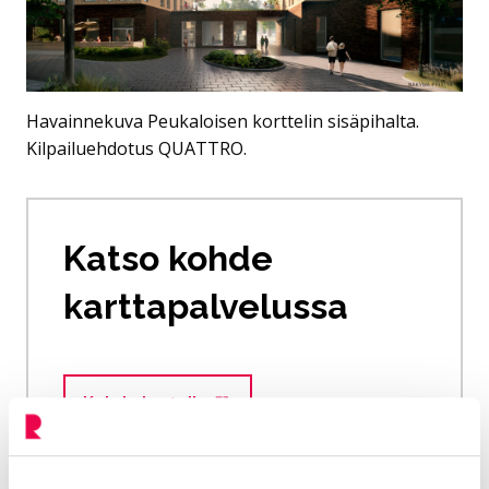
Havainnekuva Peukaloisen korttelin sisäpihalta.
Kilpailuehdotus QUATTRO.
Katso kohde
karttapalvelussa
Kohde kartalla
Siirtyy ulkoiselle sivustolle