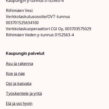
Kaupungin y-tunnus 0152563-4
Rii­hi­mäen Vesi:
Verkkolaskutusosoite/OVT-tunnus
003701525634100
Verkkolaskuoperaattori CGI Oy, 003703575029
Riihimäen Veden y-tunnus 0152563-4
Kaupungin palvelut
Asu ja rakenna
Koe ja näe
Opi ja kasvata
Työskentele ja yritä
Elä ja voi hyvin