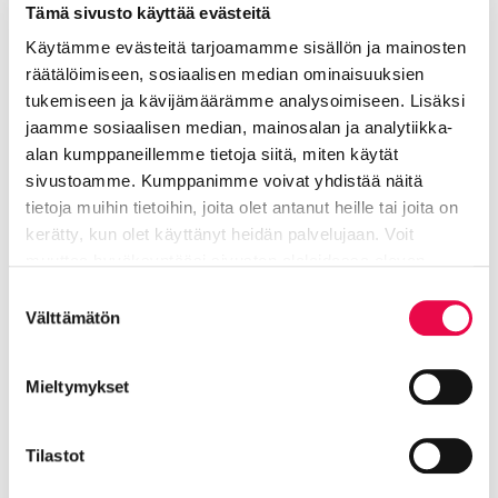
Tämä sivusto käyttää evästeitä
Lisätietoja
Käytämme evästeitä tarjoamamme sisällön ja mainosten
räätälöimiseen, sosiaalisen median ominaisuuksien
Lintukangas Elisa
tukemiseen ja kävijämäärämme analysoimiseen. Lisäksi
jaamme sosiaalisen median, mainosalan ja analytiikka-
alan kumppaneillemme tietoja siitä, miten käytät
Kaavasuunnittelija
sivustoamme. Kumppanimme voivat yhdistää näitä
tietoja muihin tietoihin, joita olet antanut heille tai joita on
Elinvoiman toimiala
kerätty, kun olet käyttänyt heidän palvelujaan. Voit
muuttaa hyväksyntääsi sivuston alalaidassa olevan
050 500 1611
Tietoa evästeistä
linkin kautta.
Suostumuksen
elisa.lintukangas@riihimaki.fi
Välttämätön
valinta
Kaavoitus, asemakaavoitus,
Mieltymykset
asemakaavatiedustelut ja -neuvonta
Tilastot