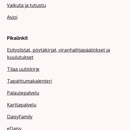
Vaikuta ja tutustu
Asioi
Pikalinkit
Esityslistat, pöytäkirjat, viranhaltijapäätökset ja
kuulutukset
Tilaa uutiskirje
Tapahtumakalenteri
Palautepalvelu
Karttapalvelu
DaisyFamily
eDaisy