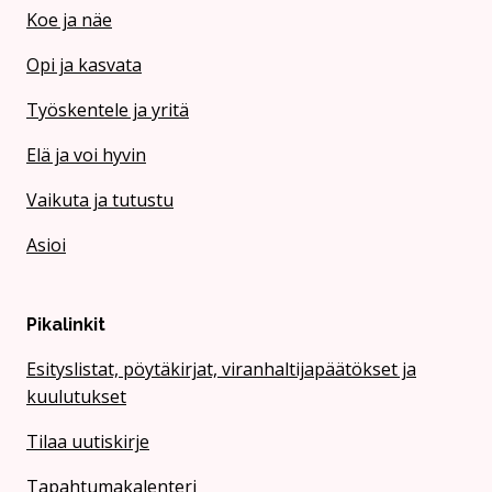
Koe ja näe
Opi ja kasvata
Työskentele ja yritä
Elä ja voi hyvin
Vaikuta ja tutustu
Asioi
Pikalinkit
Esityslistat, pöytäkirjat, viranhaltijapäätökset ja
kuulutukset
Tilaa uutiskirje
Tapahtumakalenteri