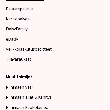
Palautepalvelu
Karttapalvelu
DaisyFamily
eDaisy
Verkkolaskutusosoitteet
Tilavaraukset
Muut toimijat
Riihimäen Vesi
Riihimäen Tilat & Kehitys
Riihimäen Kaukolämpö