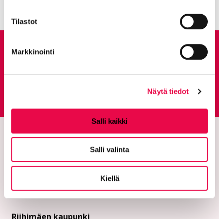
Tilastot
Anna palautetta
Markkinointi
Palautepalvelu
Näytä tiedot
Siirtyy ulkoiselle sivust
Salli kaikki
Salli valinta
Kiellä
Riihimäen kaupunki