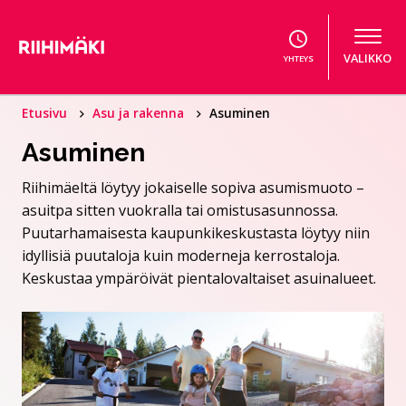
Hyppää sisältöön
VALIKKO
YHTEYS
Etusivu
Asu ja rakenna
Asuminen
Asuminen
Riihimäeltä löytyy jokaiselle sopiva asumismuoto –
asuitpa sitten vuokralla tai omistusasunnossa.
Puutarhamaisesta kaupunkikeskustasta löytyy niin
idyllisiä puutaloja kuin moderneja kerrostaloja.
Keskustaa ympäröivät pientalovaltaiset asuinalueet.