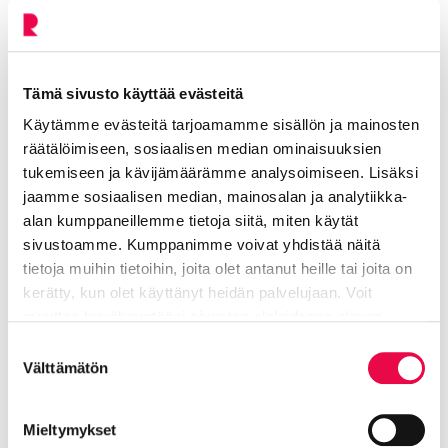
Vuokra- ja asumisoikeusasuminen
Tämä sivusto käyttää evästeitä
Käytämme evästeitä tarjoamamme sisällön ja mainosten
räätälöimiseen, sosiaalisen median ominaisuuksien
tukemiseen ja kävijämäärämme analysoimiseen. Lisäksi
jaamme sosiaalisen median, mainosalan ja analytiikka-
alan kumppaneillemme tietoja siitä, miten käytät
sivustoamme. Kumppanimme voivat yhdistää näitä
tietoja muihin tietoihin, joita olet antanut heille tai joita on
kerätty, kun olet käyttänyt heidän palvelujaan. Voit
muuttaa hyväksyntääsi sivuston alalaidassa olevan
Tietoa evästeistä
linkin kautta.
Yleisövessat
Suostumuksen
Välttämätön
valinta
Mieltymykset