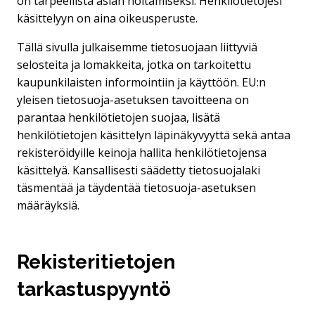
on tarpeellista asian hoitamiseksi. Henkilötietojesi
käsittelyyn on aina oikeusperuste.
Tällä sivulla julkaisemme tietosuojaan liittyviä
selosteita ja lomakkeita, jotka on tarkoitettu
kaupunkilaisten informointiin ja käyttöön. EU:n
yleisen tietosuoja-asetuksen tavoitteena on
parantaa henkilötietojen suojaa, lisätä
henkilötietojen käsittelyn läpinäkyvyyttä sekä antaa
rekisteröidyille keinoja hallita henkilötietojensa
käsittelyä. Kansallisesti säädetty tietosuojalaki
täsmentää ja täydentää tietosuoja-asetuksen
määräyksiä.
Rekisteritietojen
tarkastuspyyntö