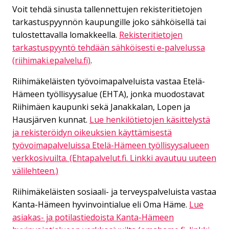
Voit tehdä sinusta tallennettujen rekisteritietojen
tarkastuspyynnön kaupungille joko sähköisellä tai
tulostettavalla lomakkeella.
Rekisteritietojen
tarkastuspyyntö tehdään sähköisesti e-palvelussa
(riihimaki.epalvelu.fi)
.
Riihimäkeläisten työvoimapalveluista vastaa Etelä-
Hämeen työllisyysalue (EHTA), jonka muodostavat
Riihimäen kaupunki sekä Janakkalan, Lopen ja
Hausjärven kunnat.
Lue henkilötietojen käsittelystä
ja rekisteröidyn oikeuksien käyttämisestä
työvoimapalveluissa Etelä-Hämeen työllisyysalueen
verkkosivuilta. (Ehtapalvelut.fi. Linkki avautuu uuteen
välilehteen.)
Riihimäkeläisten sosiaali- ja terveyspalveluista vastaa
Kanta-Hämeen hyvinvointialue eli Oma Häme.
Lue
asiakas- ja potilastiedoista Kanta-Hämeen