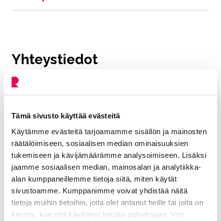
Yhteystiedot
Voit ottaa yhteyttä tietosuoja-asioissa sähköpostitse
osoitteella tietosuoja@riihimaki.fi.
Tämä sivusto käyttää evästeitä
Vesaniemi Piritta
Käytämme evästeitä tarjoamamme sisällön ja mainosten
räätälöimiseen, sosiaalisen median ominaisuuksien
tukemiseen ja kävijämäärämme analysoimiseen. Lisäksi
Sisäinen tarkastaja, tietosuojavastaava
jaamme sosiaalisen median, mainosalan ja analytiikka-
Hallinto ja konserni -toimiala
alan kumppaneillemme tietoja siitä, miten käytät
sivustoamme. Kumppanimme voivat yhdistää näitä
040 353 4905
tietoja muihin tietoihin, joita olet antanut heille tai joita on
kerätty, kun olet käyttänyt heidän palvelujaan. Voit