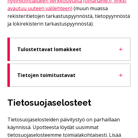
hyvinvointialueen verkkosivuilta (omahame.fi, linkki
avautuu uuteen välilehteen)
(muun muassa
rekisteritietojen tarkastuspyynnöstä, tietopyynnöstä
ja lokirekisterin tarkastuspyynnöstä).
Tulostettavat lomakkeet
Tietojen toimitustavat
Tietosuojaselosteet
Tietosuojaselosteiden päivitystyö on parhaillaan
käynnissä. Upotteesta löydät uusimmat
tietosuojaselosteemme toimialakohtaisesti. Lisää