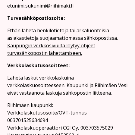
etunimi.sukunimi@riihimaki.fi
Turvasähköpostiosoite:
Ethän lähetä henkilötietoja tai arkaluonteisia
asiakastietoja suojaamattomassa sähköpostissa.
Kaupungin verkkosivuilta löytyy ohjeet
turvasähköpostin lähettämiseen.
Verkkolaskutusosoitteet:
Lähetä laskut verkkolaskuina
verkkolaskuosoitteeseen. Kaupunki ja Riihimäen Vesi
eivät vastaanota laskuja sähköpostin liitteenä.
Riihimäen kaupunki:
Verkkolaskutusosoite/OVT-tunnus
003701525634694
Verkkolaskuoperaattori CGI Oy, 003703575029