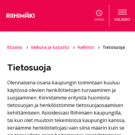
Hyppää sisältöön
VALIKKO
YHTEYS
Etusivu
Vaikuta ja tutustu
Hallinto
Tietosuoja
Tietosuoja
Olennaisena osana kaupungin toimintaan kuuluu
käytössä olevien henkilötietojen turvaaminen ja
suojaaminen. Kiinnitämme erityistä huomiota
tietosuojan ja henkilöstömme tietosuojaosaamisen
kehittämiseen. Asioidessasi Riihimäen kaupungilla,
tai kun olet muutoin tekemisissä kaupungin kanssa,
keräämme henkilötietojasi vain siinä määrin kuin se