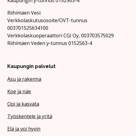
Kaupungin y-tunnus 0152563-4
Rii­hi­mäen Vesi:
Verkkolaskutusosoite/OVT-tunnus
003701525634100
Verkkolaskuoperaattori CGI Oy, 003703575029
Riihimäen Veden y-tunnus 0152563-4
Kaupungin palvelut
Asu ja rakenna
Koe ja näe
Opi ja kasvata
Työskentele ja yritä
Elä ja voi hyvin