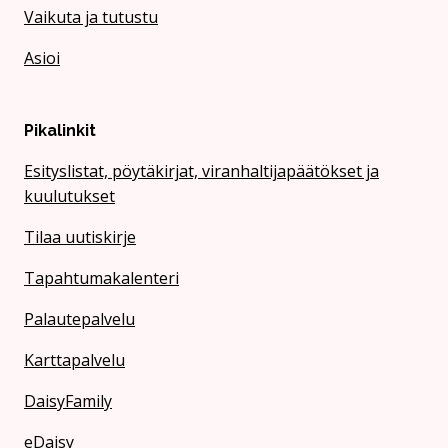
Vaikuta ja tutustu
Asioi
Pikalinkit
Esityslistat, pöytäkirjat, viranhaltijapäätökset ja
kuulutukset
Tilaa uutiskirje
Tapahtumakalenteri
Palautepalvelu
Karttapalvelu
DaisyFamily
eDaisy