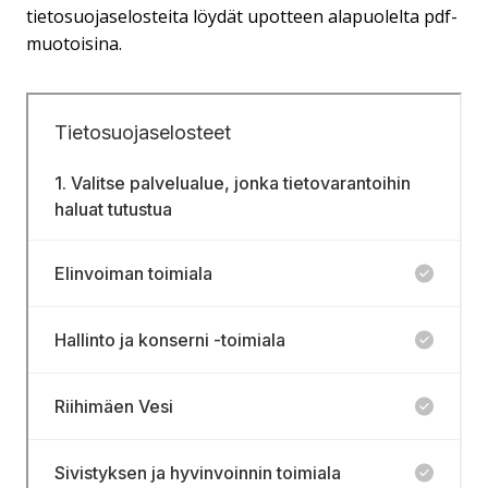
tietosuojaselosteita löydät upotteen alapuolelta pdf-
muotoisina.
Hyppää upotuksen yli