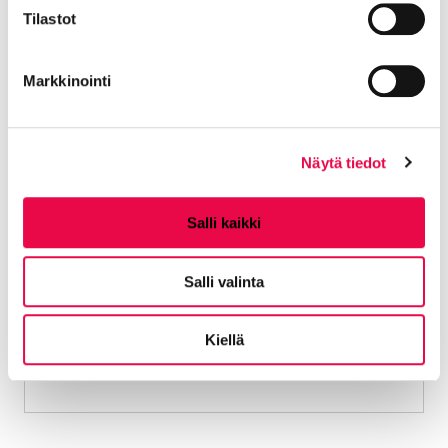
sinulle luodaan sähköinen postilaatikko
Tilastot
Suomi.fi-viesteihin. Jatkossa saat sinne
viranomaispostia useilta viranomaisilta.
Markkinointi
Näin Suomi.fi-viestit tulee käyttöösi, kun
kirjaudut viranomaisen verkkopalveluun
vuonna 2026
Näytä tiedot
Salli kaikki
Salli valinta
Kiellä