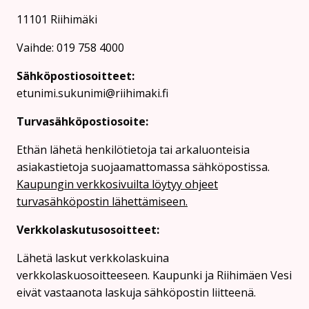
11101 Riihimäki
Vaihde: 019 758 4000
Sähköpostiosoitteet:
etunimi.sukunimi@riihimaki.fi
Turvasähköpostiosoite:
Ethän lähetä henkilötietoja tai arkaluonteisia
asiakastietoja suojaamattomassa sähköpostissa.
Kaupungin verkkosivuilta löytyy ohjeet
turvasähköpostin lähettämiseen.
Verkkolaskutusosoitteet:
Lähetä laskut verkkolaskuina
verkkolaskuosoitteeseen. Kaupunki ja Riihimäen Vesi
eivät vastaanota laskuja sähköpostin liitteenä.