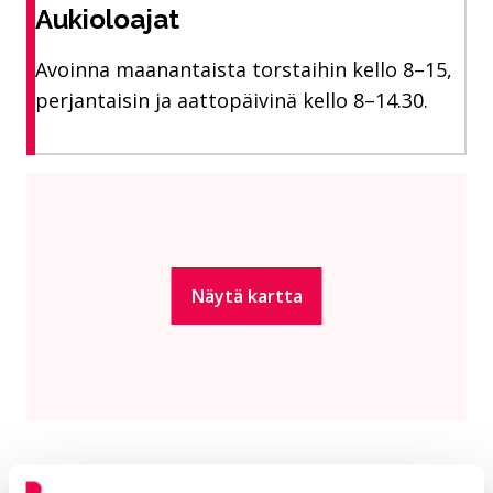
Aukioloajat
Avoinna maanantaista torstaihin kello 8–15,
perjantaisin ja aattopäivinä kello 8–14.30.
Hyppää upotetun kartan yli: Tietotuvan sijainti kartalla
Tietotuvan sijainti kartalla
Näytä kartta