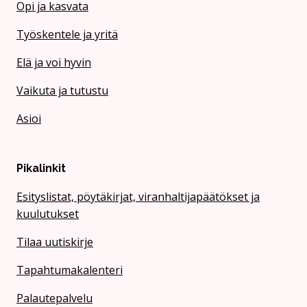
Opi ja kasvata
Työskentele ja yritä
Elä ja voi hyvin
Vaikuta ja tutustu
Asioi
Pikalinkit
Esityslistat, pöytäkirjat, viranhaltijapäätökset ja
kuulutukset
Tilaa uutiskirje
Tapahtumakalenteri
Palautepalvelu