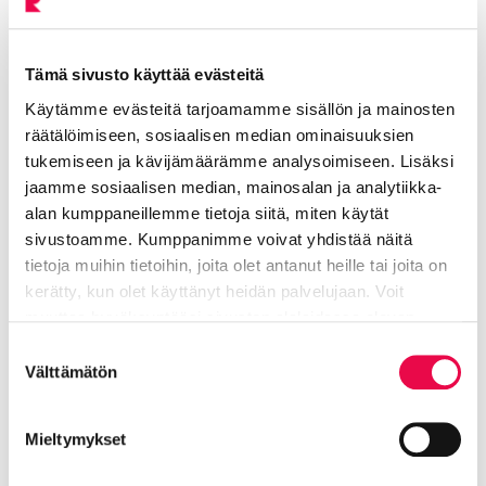
Lisää aiheesta: Asioi
Tämä sivusto käyttää evästeitä
Käytämme evästeitä tarjoamamme sisällön ja mainosten
räätälöimiseen, sosiaalisen median ominaisuuksien
Tietotupa
Nykyinen sivu
Klikkaa käyttääksesi valikkoa
tukemiseen ja kävijämäärämme analysoimiseen. Lisäksi
jaamme sosiaalisen median, mainosalan ja analytiikka-
alan kumppaneillemme tietoja siitä, miten käytät
sivustoamme. Kumppanimme voivat yhdistää näitä
Näin Suomi.fi-viestit tulee
tietoja muihin tietoihin, joita olet antanut heille tai joita on
kerätty, kun olet käyttänyt heidän palvelujaan. Voit
käyttöösi vuonna 2026
muuttaa hyväksyntääsi sivuston alalaidassa olevan
Tietoa evästeistä
linkin kautta.
Suostumuksen
Viranomaispostin vastaanotto muuttuu
Välttämätön
valinta
vuoden 2026 alkupuoliskolla ensisijaisesti
digitaaliseksi. Kun tunnistaudut muutoksen
voimaantulon jälkeen ensimmäisen kerran
Mieltymykset
viranomaisen sähköiseen asiointipalveluun,