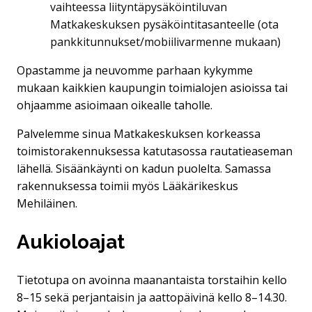
vaihteessa liityntäpysäköintiluvan
Matkakeskuksen pysäköintitasanteelle (ota
pankkitunnukset/mobiilivarmenne mukaan)
Opastamme ja neuvomme parhaan kykymme
mukaan kaikkien kaupungin toimialojen asioissa tai
ohjaamme asioimaan oikealle taholle.
Palvelemme sinua Matkakeskuksen korkeassa
toimistorakennuksessa katutasossa rautatieaseman
lähellä. Sisäänkäynti on kadun puolelta. Samassa
rakennuksessa toimii myös Lääkärikeskus
Mehiläinen.
Aukioloajat
Tietotupa on avoinna maanantaista torstaihin kello
8–15 sekä perjantaisin ja aattopäivinä kello 8–14.30.