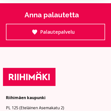
Anna palautetta
Palautepalvelu
Siirtyy ulkoiselle sivust
Riihimäen kaupunki
PL 125 (Eteläinen Asemakatu 2)