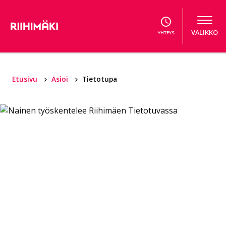
Hyppää sisältöön
VALIKKO
YHTEYS
Etusivu
Asioi
Tietotupa