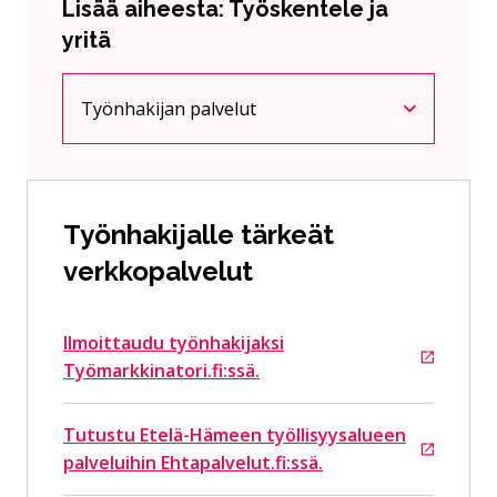
Lisää aiheesta: Työskentele ja
yritä
Työnhakijan palvelut
Nykyinen sivu
Klikkaa käyttääksesi valikkoa
Työnhakijalle tärkeät
verkkopalvelut
Ilmoittaudu työnhakijaksi
Siirtyy ulkoiselle sivustolle
Työmarkkinatori.fi:ssä.
Tutustu Etelä-Hämeen työllisyysalueen
Siirtyy ulkoiselle sivustolle
palveluihin Ehtapalvelut.fi:ssä.