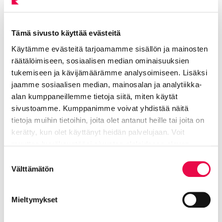
pilotti
Tämä sivusto käyttää evästeitä
Peltomäki Reija
Käytämme evästeitä tarjoamamme sisällön ja mainosten
räätälöimiseen, sosiaalisen median ominaisuuksien
Työvalmentaja
tukemiseen ja kävijämäärämme analysoimiseen. Lisäksi
jaamme sosiaalisen median, mainosalan ja analytiikka-
Elinvoiman toimiala, työllisyyspalvelut
alan kumppaneillemme tietoja siitä, miten käytät
sivustoamme. Kumppanimme voivat yhdistää näitä
040 645 3206
tietoja muihin tietoihin, joita olet antanut heille tai joita on
kerätty, kun olet käyttänyt heidän palvelujaan. Voit
reija.peltomaki@riihimaki.fi
muuttaa hyväksyntääsi sivuston alalaidassa olevan
Tietoa evästeistä
linkin kautta.
Suostumuksen
Välttämätön
valinta
Työvalmennus, valmennuksellinen työsuhde,
nuorten kesätyöt
Mieltymykset