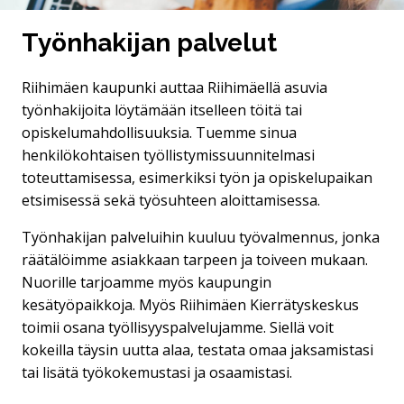
Työnhakijan palvelut
Riihimäen kaupunki auttaa Riihimäellä asuvia
työnhakijoita löytämään itselleen töitä tai
opiskelumahdollisuuksia. Tuemme sinua
henkilökohtaisen työllistymissuunnitelmasi
toteuttamisessa, esimerkiksi työn ja opiskelupaikan
etsimisessä sekä työsuhteen aloittamisessa.
Työnhakijan palveluihin kuuluu työvalmennus, jonka
räätälöimme asiakkaan tarpeen ja toiveen mukaan.
Nuorille tarjoamme myös kaupungin
kesätyöpaikkoja. Myös Riihimäen Kierrätyskeskus
toimii osana työllisyyspalvelujamme. Siellä voit
kokeilla täysin uutta alaa, testata omaa jaksamistasi
tai lisätä työkokemustasi ja osaamistasi.