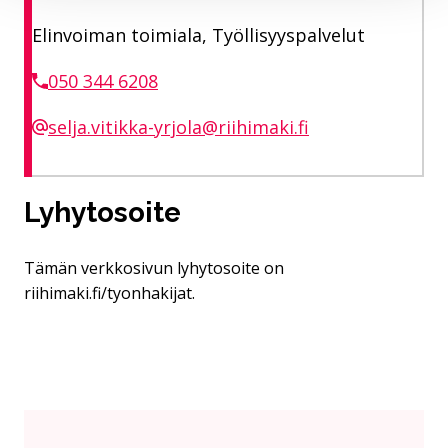
Elinvoiman toimiala, Työllisyyspalvelut
050 344 6208
selja.vitikka-yrjola@riihimaki.fi
Lyhytosoite
Tämän verkkosivun lyhytosoite on
riihimaki.fi/tyonhakijat.