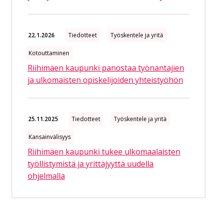
22.1.2026
Tiedotteet
Työskentele ja yritä
Kotouttaminen
Riihimäen kaupunki panostaa työnantajien
ja ulkomaisten opiskelijoiden yhteistyöhön
25.11.2025
Tiedotteet
Työskentele ja yritä
Kansainvälisyys
Riihimäen kaupunki tukee ulkomaalaisten
työllistymistä ja yrittäjyyttä uudella
ohjelmalla