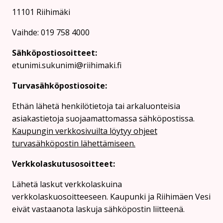
11101 Riihimäki
Vaihde: 019 758 4000
Sähköpostiosoitteet:
etunimi.sukunimi@riihimaki.fi
Turvasähköpostiosoite:
Ethän lähetä henkilötietoja tai arkaluonteisia
asiakastietoja suojaamattomassa sähköpostissa.
Kaupungin verkkosivuilta löytyy ohjeet
turvasähköpostin lähettämiseen.
Verkkolaskutusosoitteet:
Lähetä laskut verkkolaskuina
verkkolaskuosoitteeseen. Kaupunki ja Riihimäen Vesi
eivät vastaanota laskuja sähköpostin liitteenä.