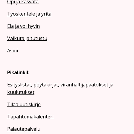
Opi ja kasvata
Työskentele ja yritä
Elä ja voi hyvin
Vaikuta ja tutustu
Asioi
Pikalinkit
Esityslistat, pöytäkirjat, viranhaltijapäätökset ja
kuulutukset
Tilaa uutiskirje
Tapahtumakalenteri
Palautepalvelu