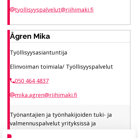
tyollisyyspalvelut@riihimaki.fi
Ågren Mika
Työllisyysasiantuntija
Elinvoiman toimiala/ Työllisyyspalvelut
050 464 4837
mika.agren@riihimaki.fi
Työnantajien ja työnhakijoiden tuki- ja
valmennuspalvelut yrityksissä ja
yhdistyksissä. Kaupungin Kesäyrittäjä 2026 -