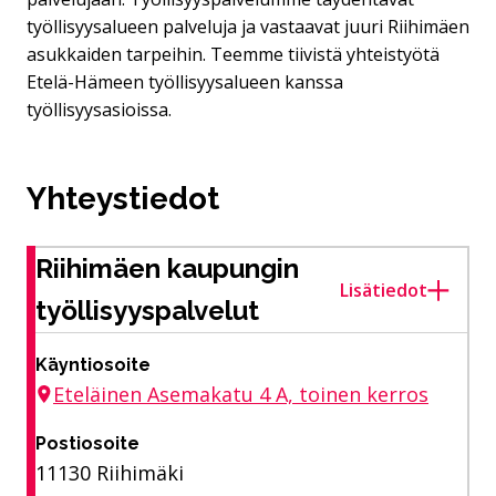
työllisyysalueen palveluja ja vastaavat juuri Riihimäen
asukkaiden tarpeihin. Teemme tiivistä yhteistyötä
Etelä-Hämeen työllisyysalueen kanssa
työllisyysasioissa.
Yhteystiedot
Riihimäen kaupungin
Lisätiedot
työllisyyspalvelut
Käyntiosoite
Eteläinen Asemakatu 4 A, toinen kerros
Postiosoite
11130 Riihimäki