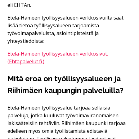
eli EHTAn.
Etelä-Hämeen työllisyysalueen verkkosivuilta saat
lisää tietoa työllisyysalueen tarjoamista
työvoimapalveluista, asiointipisteistä ja
yhteystiedoista:
Etelä-Hämeen työllisyysalueen verkkosivut.
(Ehtapalvelut.fi.)
Mitä eroa on työllisyysalueen ja
Riihimäen kaupungin palveluilla?
Etelä-Hämeen työllisyysalue tarjoaa sellaisia
palveluja, jotka kuuluvat työvoimaviranomaisen
lakisääteisiin tehtäviin. Riihimäen kaupunki tarjoaa
edelleen myös omia työllistämistä edistäviä
palvelujaan. Työllisyyspalvelumme täydentävät