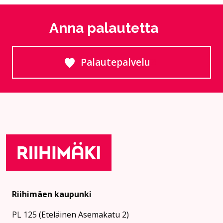
Anna palautetta
Palautepalvelu
Siirtyy ulkoiselle sivust
Riihimäen kaupunki
PL 125 (Eteläinen Asemakatu 2)