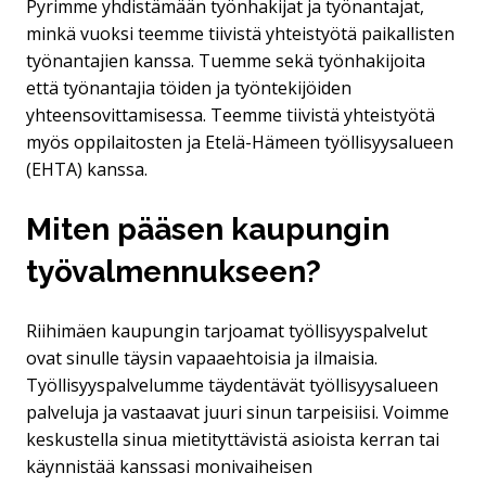
Pyrimme yhdistämään työnhakijat ja työnantajat,
minkä vuoksi teemme tiivistä yhteistyötä paikallisten
työnantajien kanssa. Tuemme sekä työnhakijoita
että työnantajia töiden ja työntekijöiden
yhteensovittamisessa. Teemme tiivistä yhteistyötä
myös oppilaitosten ja Etelä-Hämeen työllisyysalueen
(EHTA) kanssa.
Miten pääsen kaupungin
työvalmennukseen?
Riihimäen kaupungin tarjoamat työllisyyspalvelut
ovat sinulle täysin vapaaehtoisia ja ilmaisia.
Työllisyyspalvelumme täydentävät työllisyysalueen
palveluja ja vastaavat juuri sinun tarpeisiisi. Voimme
keskustella sinua mietityttävistä asioista kerran tai
käynnistää kanssasi monivaiheisen