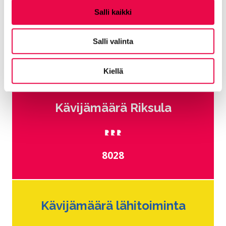
Avointen
Salli kaikki
hyvinvointipalveluiden
vuoden 2025 tilastoja
Salli valinta
Kiellä
Kävijämäärä Riksula
8028
Kävijämäärä lähitoiminta