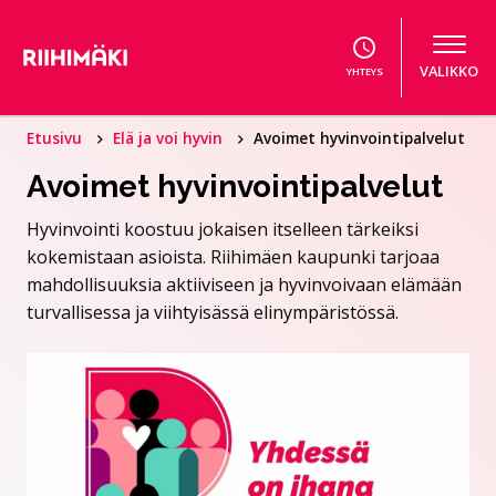
Hyppää sisältöön
VALIKKO
YHTEYS
Etusivu
Elä ja voi hyvin
Avoimet hyvinvointipalvelut
Avoimet hyvinvointipalvelut
Hyvinvointi koostuu jokaisen itselleen tärkeiksi
kokemistaan asioista. Riihimäen kaupunki tarjoaa
mahdollisuuksia aktiiviseen ja hyvinvoivaan elämään
turvallisessa ja viihtyisässä elinympäristössä.