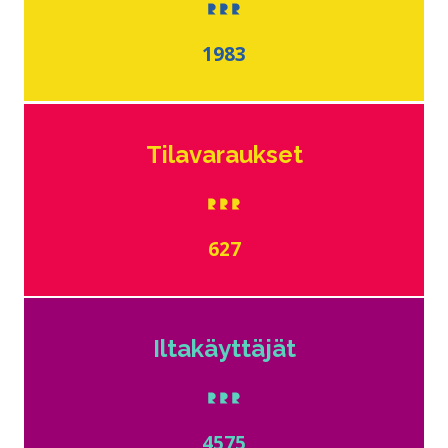
1983
Tilavaraukset
627
Iltakäyttäjät
4575