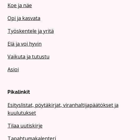
Koe ja näe
Opi ja kasvata
Työskentele ja yritä
Elä ja voi hyvin
Vaikuta ja tutustu
Asioi
Pikalinkit
Esityslistat, pöytäkirjat, viranhaltijapäätökset ja
kuulutukset
Tilaa uutiskirje
Tapahtumakalenteri