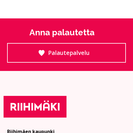
Anna palautetta
Palautepalvelu
Siirtyy ulkoiselle sivust
Riihimäen kaupunki