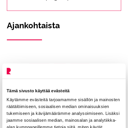
Ajankohtaista
15.6.2026
Tiedotteet
Asioi
Kaavoitus
Kesän 2026 poikkeavat aukioloajat
Tämä sivusto käyttää evästeitä
18.5.2026
Tiedotteet
Elä ja voi hyvin
Käytämme evästeitä tarjoamamme sisällön ja mainosten
räätälöimiseen, sosiaalisen median ominaisuuksien
Avoimet hyvinvointipalvelut
tukemiseen ja kävijämäärämme analysoimiseen. Lisäksi
Senioripuistoissa kohdataan jälleen 1. kesäkuuta
jaamme sosiaalisen median, mainosalan ja analytiikka-
alkaen
alan kumppaneillemme tietoja siitä, miten käytät