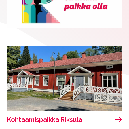
Kohtaamispaikka Riksula