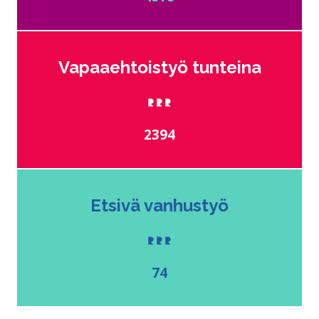
Vapaaehtoistyö tunteina
2394
Etsivä vanhustyö
74