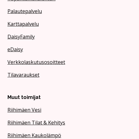
Palautepalvelu
Karttapalvelu
DaisyFamily
eDaisy
Verkkolaskutusosoitteet
Tilavaraukset
Muut toimijat
Riihimäen Vesi
Riihimäen Tilat & Kehitys
Riihimäen Kaukolämpö