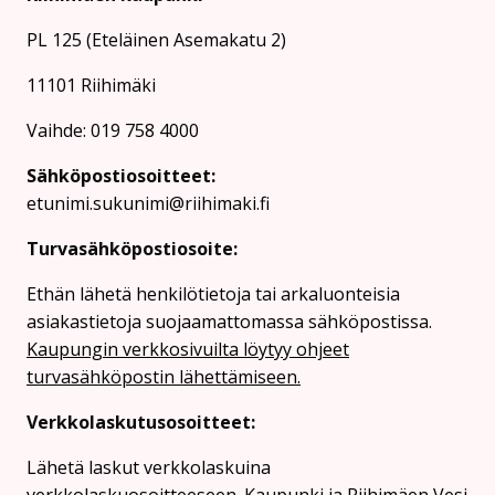
PL 125 (Eteläinen Asemakatu 2)
11101 Riihimäki
Vaihde: 019 758 4000
Sähköpostiosoitteet:
etunimi.sukunimi@riihimaki.fi
Turvasähköpostiosoite:
Ethän lähetä henkilötietoja tai arkaluonteisia
asiakastietoja suojaamattomassa sähköpostissa.
Kaupungin verkkosivuilta löytyy ohjeet
turvasähköpostin lähettämiseen.
Verkkolaskutusosoitteet:
Lähetä laskut verkkolaskuina
verkkolaskuosoitteeseen. Kaupunki ja Riihimäen Vesi