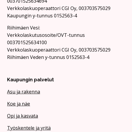
003701525634694
Verkkolaskuoperaattori CGI Oy, 003703575029
Kaupungin y-tunnus 0152563-4
Rii­hi­mäen Vesi:
Verkkolaskutusosoite/OVT-tunnus
003701525634100
Verkkolaskuoperaattori CGI Oy, 003703575029
Riihimäen Veden y-tunnus 0152563-4
Kaupungin palvelut
Asu ja rakenna
Koe ja näe
Opi ja kasvata
Työskentele ja yritä