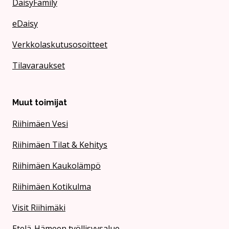
DaisyFamily
eDaisy
Verkkolaskutusosoitteet
Tilavaraukset
Muut toimijat
Riihimäen Vesi
Riihimäen Tilat & Kehitys
Riihimäen Kaukolämpö
Riihimäen Kotikulma
Visit Riihimäki
Etelä-Hämeen työllisyysalue