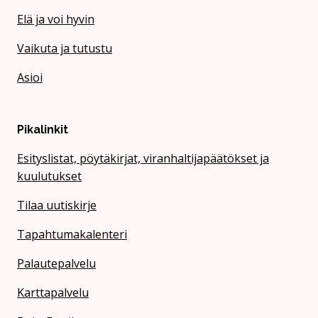
Elä ja voi hyvin
Vaikuta ja tutustu
Asioi
Pikalinkit
Esityslistat, pöytäkirjat, viranhaltijapäätökset ja
kuulutukset
Tilaa uutiskirje
Tapahtumakalenteri
Palautepalvelu
Karttapalvelu