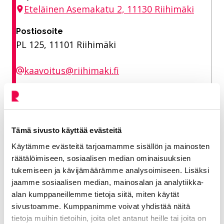
Eteläinen Asemakatu 2, 11130 Riihimäki
Postiosoite
PL 125, 11101 Riihimäki
kaavoitus@riihimaki.fi
Kaavoitus
Aukioloajat
Tämä sivusto käyttää evästeitä
Kaavoituksen asiakaspalvelu palvelee
Käytämme evästeitä tarjoamamme sisällön ja mainosten
räätälöimiseen, sosiaalisen median ominaisuuksien
pääsääntöisesti etänä. Sovithan
tukemiseen ja kävijämäärämme analysoimiseen. Lisäksi
tapaamisesta tarvittaessa erikseen
jaamme sosiaalisen median, mainosalan ja analytiikka-
kaavoituksen henkilöstön kanssa.
alan kumppaneillemme tietoja siitä, miten käytät
sivustoamme. Kumppanimme voivat yhdistää näitä
tietoja muihin tietoihin, joita olet antanut heille tai joita on