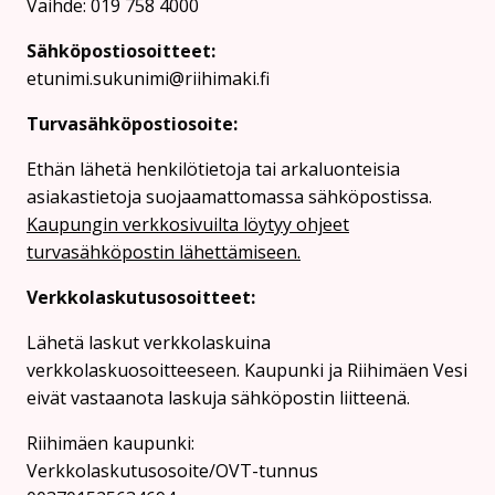
Vaihde: 019 758 4000
Sähköpostiosoitteet:
etunimi.sukunimi@riihimaki.fi
Turvasähköpostiosoite:
Ethän lähetä henkilötietoja tai arkaluonteisia
asiakastietoja suojaamattomassa sähköpostissa.
Kaupungin verkkosivuilta löytyy ohjeet
turvasähköpostin lähettämiseen.
Verkkolaskutusosoitteet:
Lähetä laskut verkkolaskuina
verkkolaskuosoitteeseen. Kaupunki ja Riihimäen Vesi
eivät vastaanota laskuja sähköpostin liitteenä.
Riihimäen kaupunki:
Verkkolaskutusosoite/OVT-tunnus