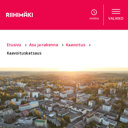
Hyppää sisältöön
VALIKKO
YHTEYS
Etusivu
Asu ja rakenna
Kaavoitus
Kaavoituskatsaus