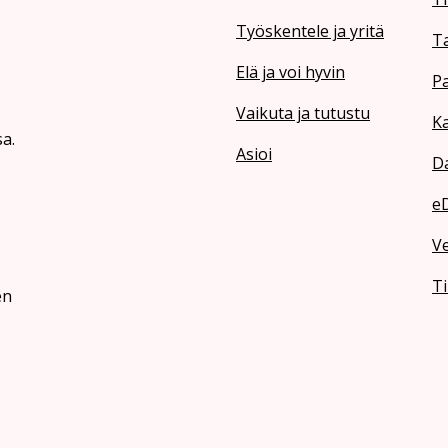
Työskentele ja yritä
T
Elä ja voi hyvin
Pa
Vaikuta ja tutustu
Ka
a.
Asioi
Da
e
V
Ti
en