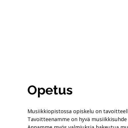
Opetus
Musiikkiopistossa opiskelu on tavoitteell
Tavoitteenamme on hyvä musiikkisuhde j
Annamme myös valmiuksia hakeutua musi