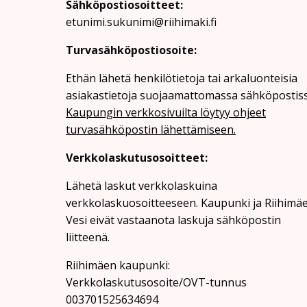
Sähköpostiosoitteet:
etunimi.sukunimi@riihimaki.fi
Turvasähköpostiosoite:
Ethän lähetä henkilötietoja tai arkaluonteisia
asiakastietoja suojaamattomassa sähköpostiss
Kaupungin verkkosivuilta löytyy ohjeet
turvasähköpostin lähettämiseen.
Verkkolaskutusosoitteet:
Lähetä laskut verkkolaskuina
verkkolaskuosoitteeseen. Kaupunki ja Riihimä
Vesi eivät vastaanota laskuja sähköpostin
liitteenä.
Riihimäen kaupunki:
Verkkolaskutusosoite/OVT-tunnus
003701525634694