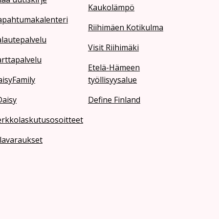
Kaukolämpö
apahtumakalenteri
Riihimäen Kotikulma
lautepalvelu
Visit Riihimäki
rttapalvelu
Etelä-Hämeen
isyFamily
työllisyysalue
Daisy
Define Finland
erkkolaskutusosoitteet
lavaraukset