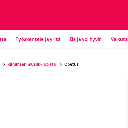
ata
Työskentele ja yritä
Elä ja voi hyvin
Vaikuta
u
Riihimäen musiikkiopisto
Opetus