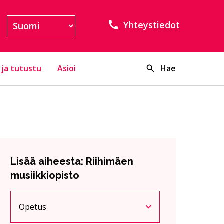
Yhteystiedot
 ja tutustu
Asioi
Hae
Lisää aiheesta: Riihimäen
musiikkiopisto
Opetus
Nykyinen sivu
Klikkaa käyttääksesi valikkoa