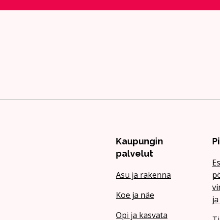
Kaupungin
P
palvelut
Es
Asu ja rakenna
pö
vi
Koe ja näe
ja
Opi ja kasvata
Ti