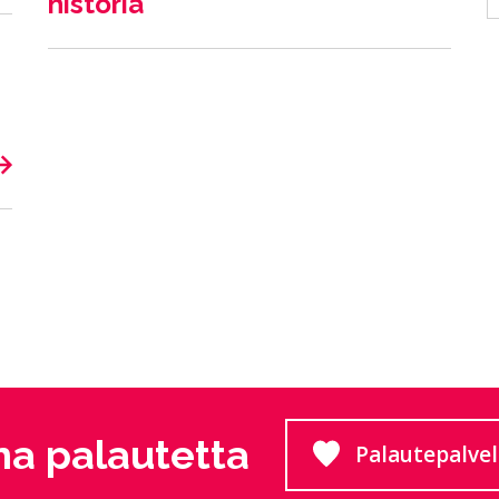
historia
a palautetta
Palautepalve
Siirtyy