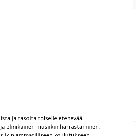
ista ja tasolta toiselle etenevää.
a elinikäinen musiikin harrastaminen.
ikin ammatilliseen koulutukseen.