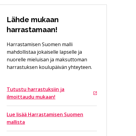
Lähde mukaan
harrastamaan!
Harrastamisen Suomen malli
mahdollistaa jokaiselle lapselle ja
nuorelle mieluisan ja maksuttoman
harrastuksen koulupäivän yhteyteen.
Tutustu harrastuksiin ja
Siirtyy ulkoiselle sivustolle
ilmoittaudu mukaan!
Lue lisää Harrastamisen Suomen
mallista