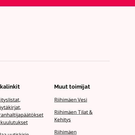
ikalinkit
Muut toimijat
ityslistat,
Riihimäen Vesi
ytäkirjat,
Riihimäen Tilat &
ranhaltijapäätökset
Kehitys
 kuulutukset
Riihimäen
laa uutiskirje