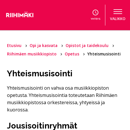
Hyppää sisältöön
VALIKKO
YHTEYS
Etusivu
Opi ja kasvata
Opistot ja taidekoulu
Riihimäen musiikkiopisto
Opetus
Yhteismusisointi
Yhteismusisointi
Yhteismusisointi on vahva osa musiikkiopiston
opetusta. Yhteismusisointia toteutetaan Riihimäen
musiikkiopistossa orkestereissa, yhtyeissä ja
kuorossa.
Jousisoitinryhmät