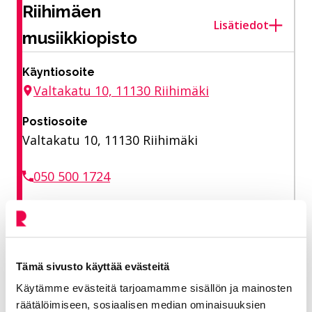
Riihimäen
Lisätiedot
musiikkiopisto
Käyntiosoite
Valtakatu 10, 11130 Riihimäki
Postiosoite
Valtakatu 10, 11130 Riihimäki
050 500 1724
musiikkiopisto@riihimaki.fi
Aukioloajat
Tämä sivusto käyttää evästeitä
ma–to klo 12–16, pe klo 12–15
Käytämme evästeitä tarjoamamme sisällön ja mainosten
räätälöimiseen, sosiaalisen median ominaisuuksien