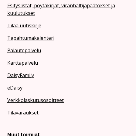
Esityslistat, pöytäkirjat, viranhaltijapäätökset ja
kuulutukset
Tilaa uutiskirje
Tapahtumakalenteri
Palautepalvelu
Karttapalvelu
DaisyFamily
eDaisy
Verkkolaskutusosoitteet
Tilavaraukset
Muut toimijat