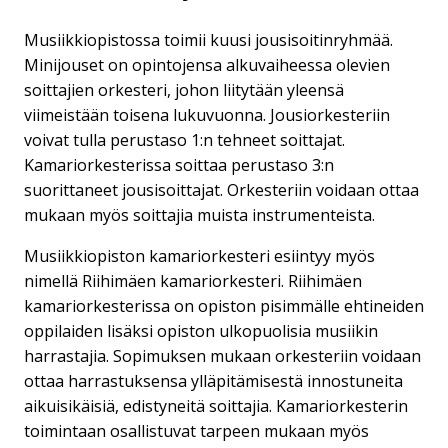
Musiikkiopistossa toimii kuusi jousisoitinryhmää.
Minijouset on opintojensa alkuvaiheessa olevien
soittajien orkesteri, johon liitytään yleensä
viimeistään toisena lukuvuonna. Jousiorkesteriin
voivat tulla perustaso 1:n tehneet soittajat.
Kamariorkesterissa soittaa perustaso 3:n
suorittaneet jousisoittajat. Orkesteriin voidaan ottaa
mukaan myös soittajia muista instrumenteista.
Musiikkiopiston kamariorkesteri esiintyy myös
nimellä Riihimäen kamariorkesteri. Riihimäen
kamariorkesterissa on opiston pisimmälle ehtineiden
oppilaiden lisäksi opiston ulkopuolisia musiikin
harrastajia. Sopimuksen mukaan orkesteriin voidaan
ottaa harrastuksensa ylläpitämisestä innostuneita
aikuisikäisiä, edistyneitä soittajia. Kamariorkesterin
toimintaan osallistuvat tarpeen mukaan myös