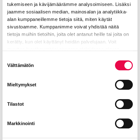
tukemiseen ja kävijämäärämme analysoimiseen. Lisäksi
Kajander Minna
jaamme sosiaalisen median, mainosalan ja analytiikka-
alan kumppaneillemme tietoja siitä, miten käytät
sivustoamme. Kumppanimme voivat yhdistää näitä
Musiikkiopiston apulaisrehtori
tietoja muihin tietoihin, joita olet antanut heille tai joita on
kerätty, kun olet käyttänyt heidän palvelujaan. Voit
Sivistyksen ja hyvinvoinnin toimiala
muuttaa hyväksyntääsi sivuston alalaidassa olevan
Tietoa evästeistä
linkin kautta.
050 574 9927
Suostumuksen
Välttämätön
valinta
minna.kajander@riihimaki.fi
Mieltymykset
Riihimäen musiikkiopisto
Tilastot
Markkinointi