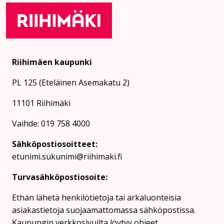
Riihimäen kaupunki
PL 125 (Eteläinen Asemakatu 2)
11101 Riihimäki
Vaihde: 019 758 4000
Sähköpostiosoitteet:
etunimi.sukunimi@riihimaki.fi
Turvasähköpostiosoite:
Ethän lähetä henkilötietoja tai arkaluonteisia
asiakastietoja suojaamattomassa sähköpostissa.
Kaupungin verkkosivuilta löytyy ohjeet