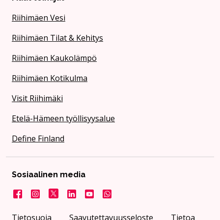
Riihimäen Vesi
Riihimäen Tilat & Kehitys
Riihimäen Kaukolämpö
Riihimäen Kotikulma
Visit Riihimäki
Etelä-Hämeen työllisyysalue
Define Finland
Sosiaalinen media
Facebook
Instagram
X
LinkedIn
YouTube
Kaupunki WhatsApissa
Tietosuoja
Saavutettavuusseloste
Tietoa