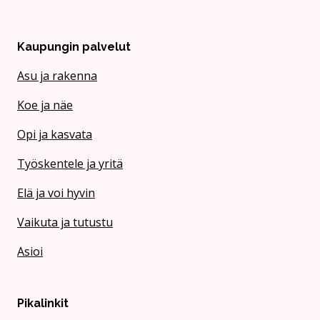
Kaupungin palvelut
Asu ja rakenna
Koe ja näe
Opi ja kasvata
Työskentele ja yritä
Elä ja voi hyvin
Vaikuta ja tutustu
Asioi
Pikalinkit