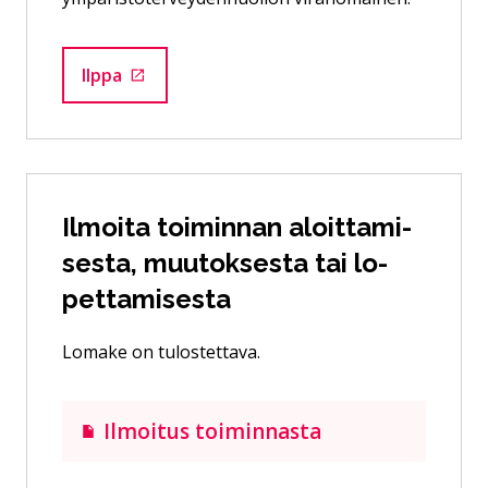
Ilppa
Siirtyy ulkoiselle sivustolle
Il­moi­ta toi­min­nan aloit­ta­mi­
ses­ta, muu­tok­ses­ta tai lo­
pet­ta­mi­ses­ta
Lomake on tulostettava.
Ilmoitus toiminnasta