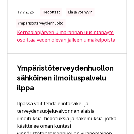
17.7.2026
Tiedotteet
Elä ja voi hyvin
Ympäristöterveydenhuolto
Kernaalanjärven uimarannan uusintanäyte
osoittaa veden olevan jälleen uimakelpoista
Ympäristöterveydenhuollon
sähköinen ilmoituspalvelu
ilppa
Ilpassa voit tehdä elintarvike- ja
terveydensuojeluvalvonnan alaisia
ilmoituksia, tiedotuksia ja hakemuksia, jotka
käsittelee oman kuntasi
ympäristöterveydenhuollon viranomainen.