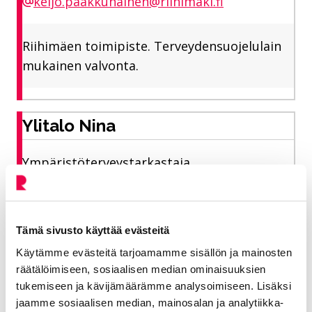
keijo.paakkunainen@riihimaki.fi
Riihimäen toimipiste. Terveydensuojelulain
mukainen valvonta.
Ylitalo Nina
Ympäristöterveystarkastaja,
terveydensuojelu
Elinvoiman toimiala, ympäristöterveys
Tämä sivusto käyttää evästeitä
040 752 3375
Käytämme evästeitä tarjoamamme sisällön ja mainosten
räätälöimiseen, sosiaalisen median ominaisuuksien
nina.ylitalo@riihimaki.fi
tukemiseen ja kävijämäärämme analysoimiseen. Lisäksi
jaamme sosiaalisen median, mainosalan ja analytiikka-