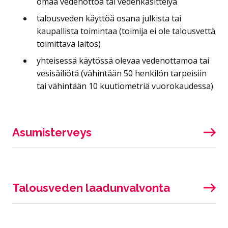
omaa vedenottoa tai vedenkäsittelyä
talousveden käyttöä osana julkista tai
kaupallista toimintaa (toimija ei ole talousvettä
toimittava laitos)
yhteisessä käytössä olevaa vedenottamoa tai
vesisäiliötä (vähintään 50 henkilön tarpeisiin
tai vähintään 10 kuutiometriä vuorokaudessa)
Asumisterveys
Talousveden laadunvalvonta