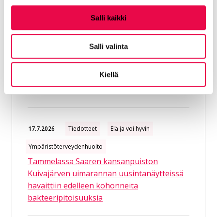
Salli kaikki
22.7.2026
Tiedotteet
Elä ja voi hyvin
Salli valinta
Ympäristöterveydenhuolto
Tammelassa Saaren kansanpuiston
Kiellä
Kuivajärven uimarannan vedessä ei enää
havaittu kohonneita bakteeripitoisuuksia
17.7.2026
Tiedotteet
Elä ja voi hyvin
Ympäristöterveydenhuolto
Tammelassa Saaren kansanpuiston
Kuivajärven uimarannan uusintanäytteissä
havaittiin edelleen kohonneita
bakteeripitoisuuksia