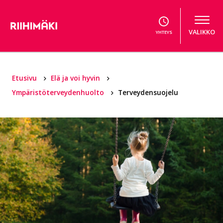
Hyppää sisältöön
VALIKKO
YHTEYS
Etusivu
Elä ja voi hyvin
Ympäristöterveydenhuolto
Terveydensuojelu