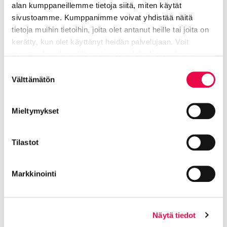
alan kumppaneillemme tietoja siitä, miten käytät
Jokioisten toimipiste. Terveydensuojelulain
sivustoamme. Kumppanimme voivat yhdistää näitä
mukainen valvonta
tietoja muihin tietoihin, joita olet antanut heille tai joita on
kerätty, kun olet käyttänyt heidän palvelujaan. Voit
muuttaa hyväksyntääsi sivuston alalaidassa olevan
Tietoa evästeistä
linkin kautta.
Suostumuksen
Välttämätön
valinta
Lisää aiheesta:
Mieltymykset
Ympäristöterveydenhuolto
Tilastot
Terveydensuojelu
Nykyinen sivu
Klikkaa käyttääksesi valikkoa
Markkinointi
Ympäristöterveydenhuollon
Näytä tiedot
uusimmat tiedotteet