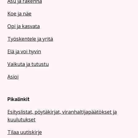
Asu ja rakenna
Koe ja näe
Opi ja kasvata
Työskentele ja yritä
Elä ja voi hyvin
Vaikuta ja tutustu
Asioi
Pikalinkit
Esityslistat, pöytäkirjat, viranhaltijapäätökset ja
kuulutukset
Tilaa uutiskirje