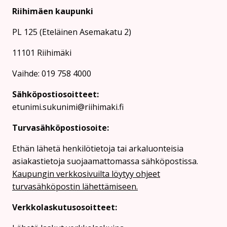
Riihimäen kaupunki
PL 125 (Eteläinen Asemakatu 2)
11101 Riihimäki
Vaihde: 019 758 4000
Sähköpostiosoitteet:
etunimi.sukunimi@riihimaki.fi
Turvasähköpostiosoite:
Ethän lähetä henkilötietoja tai arkaluonteisia
asiakastietoja suojaamattomassa sähköpostissa.
Kaupungin verkkosivuilta löytyy ohjeet
turvasähköpostin lähettämiseen.
Verkkolaskutusosoitteet: