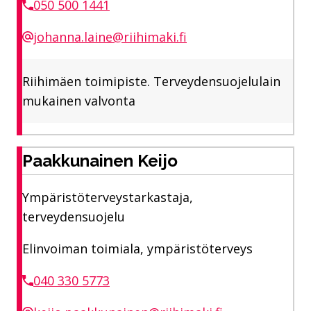
050 500 1441
johanna.laine@riihimaki.fi
Riihimäen toimipiste. Terveydensuojelulain
mukainen valvonta
Paakkunainen Keijo
Ympäristöterveystarkastaja,
terveydensuojelu
Elinvoiman toimiala, ympäristöterveys
040 330 5773