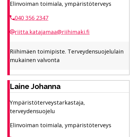
Elinvoiman toimiala, ympäristöterveys
040 356 2347
riitta.katajamaa@riihimaki.fi
Riihimäen toimipiste. Terveydensuojelulain
mukainen valvonta
Laine Johanna
Ympäristöterveystarkastaja,
terveydensuojelu
Elinvoiman toimiala, ympäristöterveys