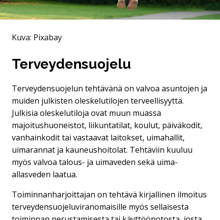
Kuva: Pixabay
Terveydensuojelu
Terveydensuojelun tehtävänä on valvoa asuntojen ja
muiden julkisten oleskelutilojen terveelli­syyttä.
Julkisia oleskelutiloja ovat muun muassa
majoitushuoneistot, liikuntatilat, koulut, päiväkodit,
vanhainkodit tai vastaavat laitokset, uimahallit,
uimarannat ja kauneushoitolat. Tehtä­viin kuuluu
myös valvoa talous- ja uimaveden sekä uima-
allasveden laatua.
Toiminnanharjoittajan on tehtävä kirjallinen ilmoitus
terveydensuojeluviranomaisille myös sellai­sesta
toiminnan perustamisesta tai käyttöönotosta, josta