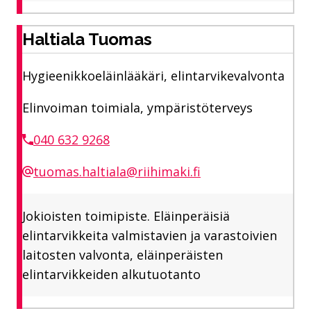
Haltiala Tuomas
Hygieenikkoeläinlääkäri, elintarvikevalvonta
Elinvoiman toimiala, ympäristöterveys
040 632 9268
tuomas.haltiala@riihimaki.fi
Jokioisten toimipiste. Eläinperäisiä
elintarvikkeita valmistavien ja varastoivien
laitosten valvonta, eläinperäisten
elintarvikkeiden alkutuotanto