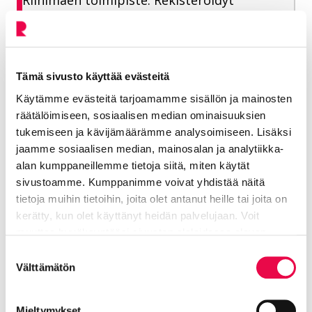
Riihimäen toimipiste. Rekisteröidyt
elintarvikehuoneistot (Riihimäki ja
Hausjärvi), kuljetukset, tapahtumat, liikkuvat
elintarvikehuoneistot, elintarvikkeiden muu
valmistus
Tämä sivusto käyttää evästeitä
Käytämme evästeitä tarjoamamme sisällön ja mainosten
räätälöimiseen, sosiaalisen median ominaisuuksien
tukemiseen ja kävijämäärämme analysoimiseen. Lisäksi
Pakkanen Ville
jaamme sosiaalisen median, mainosalan ja analytiikka-
alan kumppaneillemme tietoja siitä, miten käytät
Ympäristöterveystarkastaja
sivustoamme. Kumppanimme voivat yhdistää näitä
tietoja muihin tietoihin, joita olet antanut heille tai joita on
Elinvoiman toimiala, ympäristöterveys
kerätty, kun olet käyttänyt heidän palvelujaan. Voit
muuttaa hyväksyntääsi sivuston alalaidassa olevan
040 330 5771
Tietoa evästeistä
linkin kautta.
Suostumuksen
Välttämätön
ville.pakkanen@riihimaki.fi
valinta
Mieltymykset