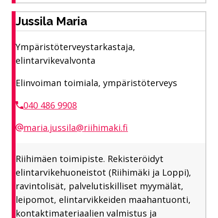
Jussila Maria
Ympäristöterveystarkastaja,
elintarvikevalvonta
Elinvoiman toimiala, ympäristöterveys
040 486 9908
maria.jussila@riihimaki.fi
Riihimäen toimipiste. Rekisteröidyt
elintarvikehuoneistot (Riihimäki ja Loppi),
ravintolisät, palvelutiskilliset myymälät,
leipomot, elintarvikkeiden maahantuonti,
kontaktimateriaalien valmistus ja