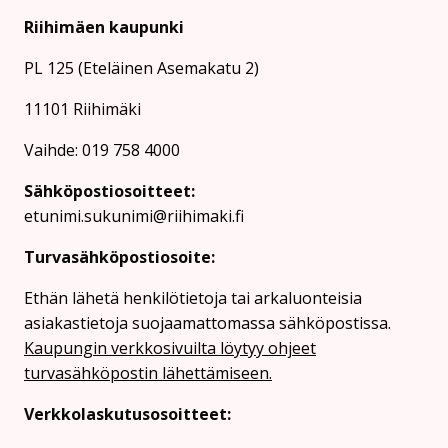
Riihimäen kaupunki
PL 125 (Eteläinen Asemakatu 2)
11101 Riihimäki
Vaihde: 019 758 4000
Sähköpostiosoitteet:
etunimi.sukunimi@riihimaki.fi
Turvasähköpostiosoite:
Ethän lähetä henkilötietoja tai arkaluonteisia
asiakastietoja suojaamattomassa sähköpostissa.
Kaupungin verkkosivuilta löytyy ohjeet
turvasähköpostin lähettämiseen.
Verkkolaskutusosoitteet: