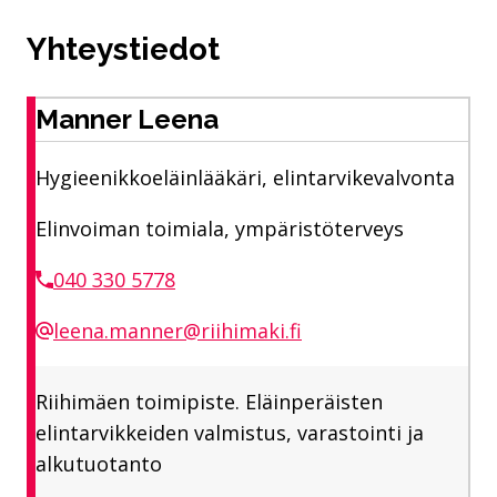
Yhteystiedot
Manner Leena
Hygieenikkoeläinlääkäri, elintarvikevalvonta
Elinvoiman toimiala, ympäristöterveys
040 330 5778
leena.manner@riihimaki.fi
Riihimäen toimipiste. Eläinperäisten
elintarvikkeiden valmistus, varastointi ja
alkutuotanto