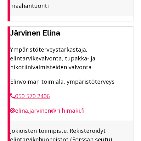
maahantuonti
Järvinen Elina
Ympäristöterveystarkastaja,
elintarvikevalvonta, tupakka- ja
nikotiinivalmisteiden valvonta
Elinvoiman toimiala, ympäristöterveys
050 570 2406
elina.jarvinen@riihimaki.fi
Jokioisten toimipiste. Rekisteröidyt
elintarvikehuoneistot (Forssan seutu),