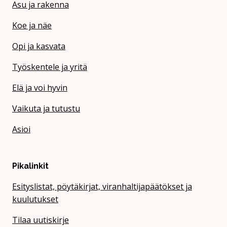
Asu ja rakenna
Koe ja näe
Opi ja kasvata
Työskentele ja yritä
Elä ja voi hyvin
Vaikuta ja tutustu
Asioi
Pikalinkit
Esityslistat, pöytäkirjat, viranhaltijapäätökset ja
kuulutukset
Tilaa uutiskirje