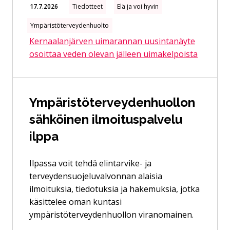
17.7.2026
Tiedotteet
Elä ja voi hyvin
Ympäristöterveydenhuolto
Kernaalanjärven uimarannan uusintanäyte
osoittaa veden olevan jälleen uimakelpoista
Ympäristöterveydenhuollon
sähköinen ilmoituspalvelu
ilppa
Ilpassa voit tehdä elintarvike- ja
terveydensuojeluvalvonnan alaisia
ilmoituksia, tiedotuksia ja hakemuksia, jotka
käsittelee oman kuntasi
ympäristöterveydenhuollon viranomainen.