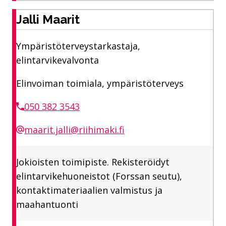
Jalli Maarit
Ympäristöterveystarkastaja,
elintarvikevalvonta
Elinvoiman toimiala, ympäristöterveys
050 382 3543
maarit.jalli@riihimaki.fi
Jokioisten toimipiste. Rekisteröidyt
elintarvikehuoneistot (Forssan seutu),
kontaktimateriaalien valmistus ja
maahantuonti