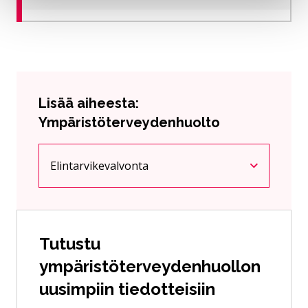
Lisää aiheesta:
Ympäristöterveydenhuolto
Elintarvikevalvonta
Nykyinen sivu
Klikkaa käyttääksesi valikkoa
Tutustu
ympäristöterveydenhuollon
uusimpiin tiedotteisiin