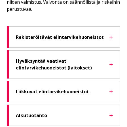
niiden valmistus. Valvonta on säännöllistä ja riskeihin
perustuvaa.
Rekisteröitävät elintarvikehuoneistot
Hyväksyntää vaativat
elintarvikehuoneistot (laitokset)
Liikkuvat elintarvikehuoneistot
Alkutuotanto