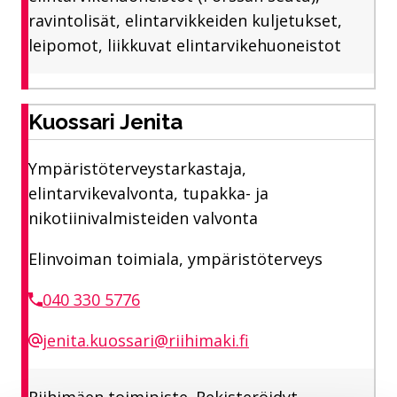
ravintolisät, elintarvikkeiden kuljetukset,
leipomot, liikkuvat elintarvikehuoneistot
Kuossari Jenita
Ympäristöterveystarkastaja,
elintarvikevalvonta, tupakka- ja
nikotiinivalmisteiden valvonta
Elinvoiman toimiala, ympäristöterveys
040 330 5776
jenita.kuossari@riihimaki.fi