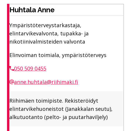
Huhtala Anne
Ympäristöterveystarkastaja,
elintarvikevalvonta, tupakka- ja
nikotiinivalmisteiden valvonta
Elinvoiman toimiala, ympäristöterveys
050 509 0455
anne.huhtala@riihimaki.fi
Riihimäen toimipiste. Rekisteröidyt
elintarvikehuoneistot (Janakkalan seutu),
alkutuotanto (pelto- ja puutarhaviljely)