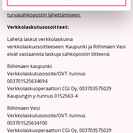
Kaupungin verkkosivuilta löytyy ohjeet
turvasähköpostin lähettämiseen.
Verkkolaskutusosoitteet:
Lähetä laskut verkkolaskuina
verkkolaskuosoitteeseen. Kaupunki ja Riihimäen Vesi
eivät vastaanota laskuja sähköpostin liitteenä.
Riihimäen kaupunki:
Verkkolaskutusosoite/OVT-tunnus
003701525634694
Verkkolaskuoperaattori CGI Oy, 003703575029
Kaupungin y-tunnus 0152563-4
Rii­hi­mäen Vesi:
Verkkolaskutusosoite/OVT-tunnus
003701525634100
Verkkolaskuoperaattori CGI Oy, 003703575029