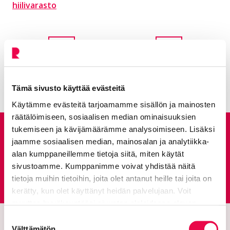
hiilivarasto
Sivu:
1
Sivu:
2
Sivu:
3
Sivu:
4
Sivu:
5
←
→
Tämä sivusto käyttää evästeitä
Käytämme evästeitä tarjoamamme sisällön ja mainosten
räätälöimiseen, sosiaalisen median ominaisuuksien
tukemiseen ja kävijämäärämme analysoimiseen. Lisäksi
Anna palautetta
jaamme sosiaalisen median, mainosalan ja analytiikka-
alan kumppaneillemme tietoja siitä, miten käytät
sivustoamme. Kumppanimme voivat yhdistää näitä
Palautepalvelu
tietoja muihin tietoihin, joita olet antanut heille tai joita on
Siirtyy ulkoiselle sivust
kerätty, kun olet käyttänyt heidän palvelujaan. Voit
muuttaa hyväksyntääsi sivuston alalaidassa olevan
Tietoa evästeistä
linkin kautta.
Suostumuksen
Välttämätön