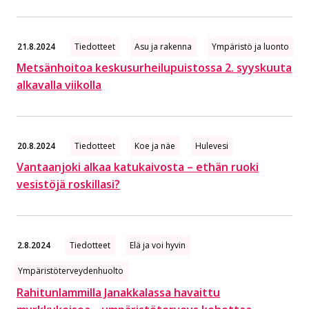
21.8.2024
Tiedotteet
Asu ja rakenna
Ympäristö ja luonto
Metsänhoitoa keskusurheilupuistossa 2. syyskuuta
alkavalla viikolla
20.8.2024
Tiedotteet
Koe ja näe
Hulevesi
Vantaanjoki alkaa katukaivosta – ethän ruoki
vesistöjä roskillasi?
2.8.2024
Tiedotteet
Elä ja voi hyvin
Ympäristöterveydenhuolto
Rahitunlammilla Janakkalassa havaittu