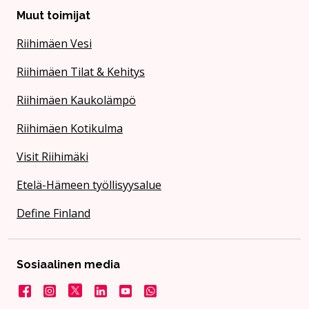
Muut toimijat
Riihimäen Vesi
Riihimäen Tilat & Kehitys
Riihimäen Kaukolämpö
Riihimäen Kotikulma
Visit Riihimäki
Etelä-Hämeen työllisyysalue
Define Finland
Sosiaalinen media
Facebook
Instagram
X
LinkedIn
YouTube
Kaupunki WhatsApissa