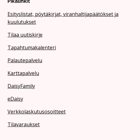
Pikalinkit
Esityslistat, pöytäkirjat, viranhaltijapäätökset ja
kuulutukset
Tilaa uutiskirje
Tapahtumakalenteri
Palautepalvelu
Karttapalvelu
DaisyFamily
eDaisy
Verkkolaskutusosoitteet
Tilavaraukset