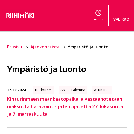
Hyppää sisältöön
VALIKKO
YHTEYS
Etusivu
Ajankohtaista
Ympäristö ja luonto
Ympäristö ja luonto
15.10.2024
Tiedotteet
Asu ja rakenna
Asuminen
Kinturinmäen maankaatopaikalla vastaanotetaan
maksutta haravointi- ja lehtijätettä 27. lokakuuta
ja 7. marraskuuta