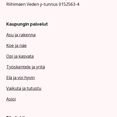
Riihimäen Veden y-tunnus 0152563-4
Kaupungin palvelut
Asu ja rakenna
Koe ja näe
Opi ja kasvata
Työskentele ja yritä
Elä ja voi hyvin
Vaikuta ja tutustu
Asioi