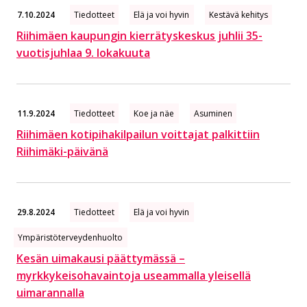
7.10.2024
Tiedotteet
Elä ja voi hyvin
Kestävä kehitys
Riihimäen kaupungin kierrätyskeskus juhlii 35-
vuotisjuhlaa 9. lokakuuta
11.9.2024
Tiedotteet
Koe ja näe
Asuminen
Riihimäen kotipihakilpailun voittajat palkittiin
Riihimäki-päivänä
29.8.2024
Tiedotteet
Elä ja voi hyvin
Ympäristöterveydenhuolto
Kesän uimakausi päättymässä –
myrkkykeisohavaintoja useammalla yleisellä
uimarannalla