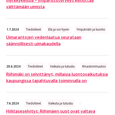
myrkkykeisoa – ympäristöterveys kehottaa
välttämään uimista
1.7.2024
Tiedotteet
Elä ja voi hyvin
Ympäristö ja luonto
Uimarantojen vedenlaatua seurataan
säännöllisesti uimakaudella
20.6.2024
Tiedotteet
Vaikuta ja tutustu
Ilmastonmuutos
Riihimäki on selvittänyt, millaisia luontovaikutuksia
kaupungissa tapahtuvalla toiminnalla on
7.6.2024
Tiedotteet
Vaikuta ja tutustu
Hiilitaseselvitys: Riihimäen suot ovat valtava