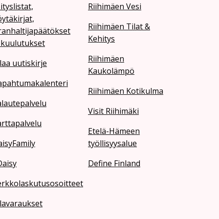
ityslistat,
Riihimäen Vesi
ytäkirjat,
Riihimäen Tilat &
ranhaltijapäätökset
Kehitys
 kuulutukset
Riihimäen
laa uutiskirje
Kaukolämpö
apahtumakalenteri
Riihimäen Kotikulma
lautepalvelu
Visit Riihimäki
rttapalvelu
Etelä-Hämeen
isyFamily
työllisyysalue
Daisy
Define Finland
erkkolaskutusosoitteet
lavaraukset