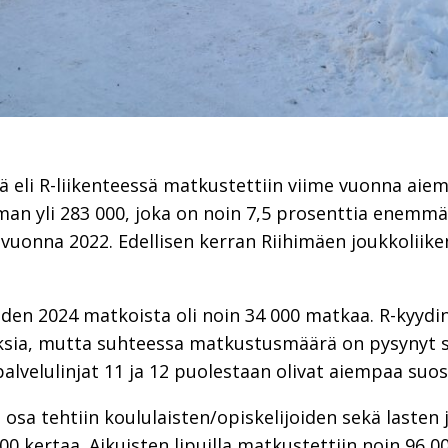
ssä eli R-liikenteessä matkustettiin viime vuonna ai
man yli 283 000, joka on noin 7,5 prosenttia enemmä
uonna 2022. Edellisen kerran Riihimäen joukkoliik
den 2024 matkoista oli noin 34 000 matkaa. R-kyydin
ksia, mutta suhteessa matkustusmäärä on pysynyt s
a palvelulinjat 11 ja 12 puolestaan olivat aiempaa suo
osa tehtiin koululaisten/opiskelijoiden sekä lasten ja
0 kertaa. Aikuisten lipuilla matkustettiin noin 96 