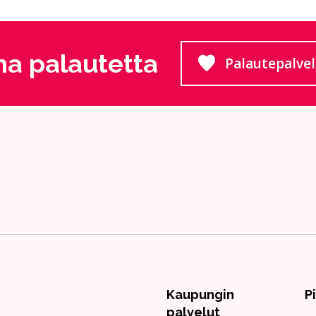
a palautetta
Palautepalve
Siirtyy
Kaupungin
P
palvelut