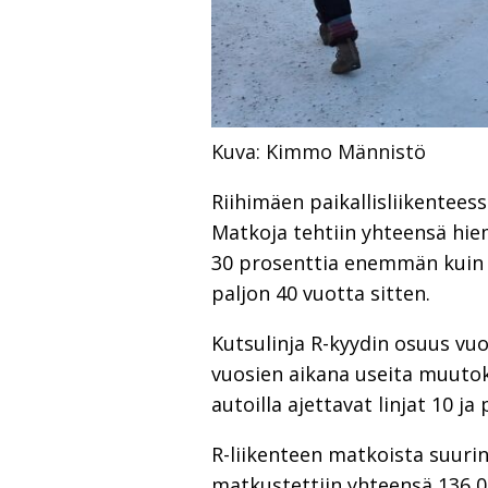
Kuva: Kimmo Männistö
Riihimäen paikallisliikentee
Matkoja tehtiin yhteensä hie
30 prosenttia enemmän kuin v
paljon 40 vuotta sitten.
Kutsulinja R-kyydin osuus vuo
vuosien aikana useita muuto
autoilla ajettavat linjat 10 j
R-liikenteen matkoista suurin 
matkustettiin yhteensä 136 00