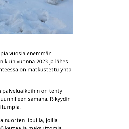
empia vuosia enemmän.
n kuin vuonna 2023 ja lähes
enteessä on matkustettu yhtä
 palveluaikoihin on tehty
uunnilleen samana. R-kyydin
situmpia.
 nuorten lipuilla, joilla
000 kertaa ja maksuttomia