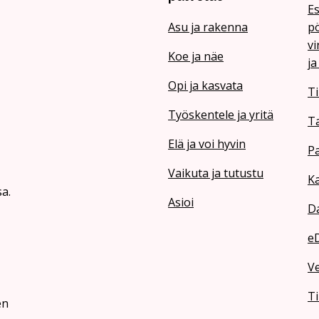
Es
Asu ja rakenna
pö
vi
Koe ja näe
ja
Opi ja kasvata
Ti
Työskentele ja yritä
T
Elä ja voi hyvin
Pa
Vaikuta ja tutustu
Ka
a.
Asioi
Da
e
V
Ti
en