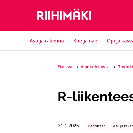
Hyppää sisältöön
Asu ja rakenna
Koe ja näe
Opi ja kasv
Etusivu
Ajankohtaista
Tiedot
R-liikentee
21.1.2025
Tiedotteet
Asu ja rake