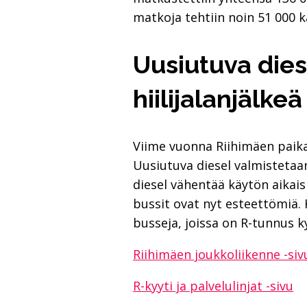
matkoja tehtiin noin 51 000 k
Uusiutuva dies
hiilijalanjälkeä
Viime vuonna Riihimäen paikal
Uusiutuva diesel valmistetaan
diesel vähentää käytön aikaisi
bussit ovat nyt esteettömiä. 
busseja, joissa on R-tunnus ky
Riihimäen joukkoliikenne -siv
R-kyyti ja palvelulinjat -sivu