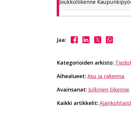
Joukkoliikenne Kaupunkipyö
Jaa Facebookissa
Jaa LinkedInissä
Jaa X:ssä
Jaa Wha
Jaa:
Kategorioiden arkisto:
Tiedo
Aihealueet:
Asu ja rakenna
Avainsanat:
Julkinen liikenne
Kaikki artikkelit:
Ajankohtais