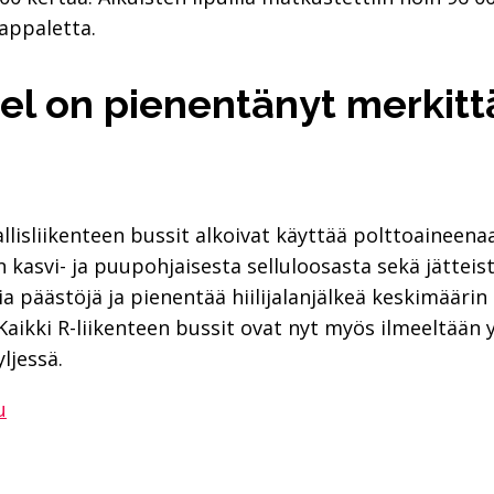
appaletta.
el on pienentänyt merkitt
lisliikenteen bussit alkoivat käyttää polttoaineenaa
 kasvi- ja puupohjaisesta selluloosasta sekä jätteist
a päästöjä ja pienentää hiilijalanjälkeä keskimäärin 
Kaikki R-liikenteen bussit ovat nyt myös ilmeeltään
ljessä.
u