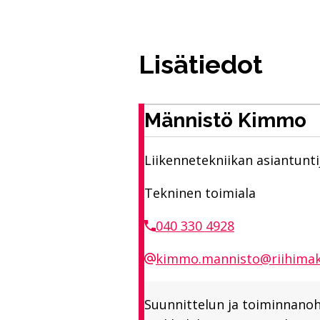
Lisätiedot
Männistö Kimmo
Liikennetekniikan asiantunti
Tekninen toimiala
040 330 4928
kimmo.mannisto@riihimaki
Suunnittelun ja toiminnano