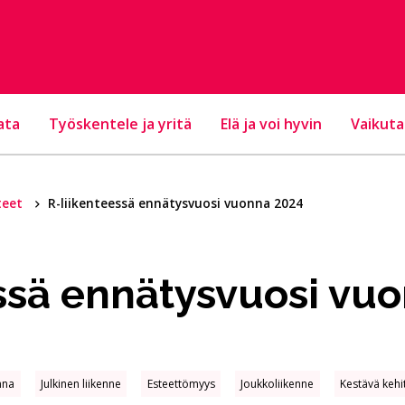
ata
Työskentele ja yritä
Elä ja voi hyvin
Vaikuta
teet
R-liikenteessä ennätysvuosi vuonna 2024
ssä ennätysvuosi vu
nna
Julkinen liikenne
Esteettömyys
Joukkoliikenne
Kestävä kehi