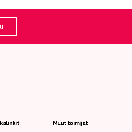
lu
 ulkoiselle sivustolle
ikalinkit
Muut toimijat