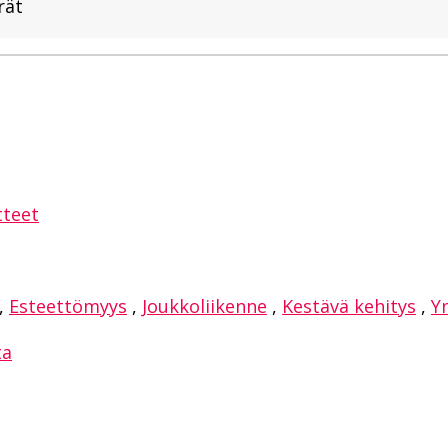
rät
sAppissa
tteet
,
Esteettömyys
,
Joukkoliikenne
,
Kestävä kehitys
,
Y
ta