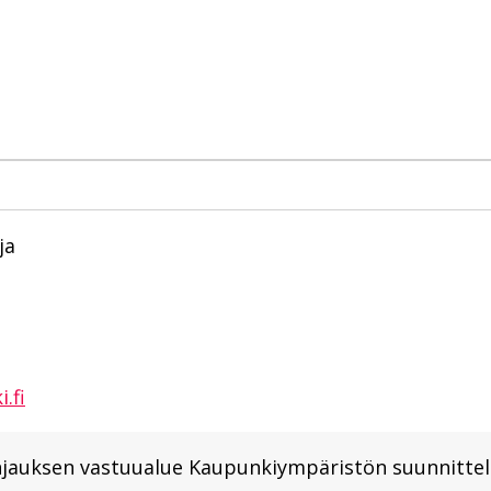
ja
.fi
hjauksen vastuualue Kaupunkiympäristön suunnittel