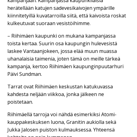
kampanjaan. Kampanjassa kaupunkilaisia
herätellään katujen sadevesikaivojen ympärille
kiinnitetyillä kuvatarroilla siitä, että kaivoista roskat
kulkeutuvat suoraan vesistöihimme.
– Riihimäen kaupunki on mukana kampanjassa
toista kertaa. Suurin osa kaupungin hulevesistä
laskee Vantaanjokeen, jossa elää muun muassa
uhanalaisia taimenia, joten tämä on meille tärkeä
kampanja, kertoo Riihimäen kaupunginpuutarhuri
Päivi Sundman.
Tarrat ovat Riihimäen keskustan katukuvassa
kahdesta neljään viikkoa, jonka jälkeen ne
poistetaan.
Riihimäellä tarroja voi nähdä esimerkiksi Atomi-
kauppakeskuksen luona, Granitin aukiolla sekä
Jukka Jalosen puiston kulmauksessa. Yhteensä