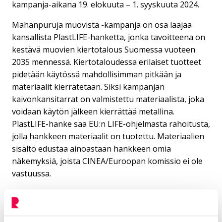
kampanja-aikana 19. elokuuta – 1. syyskuuta 2024.
Mahanpuruja muovista -kampanja on osa laajaa
kansallista PlastLIFE-hanketta, jonka tavoitteena on
kestävä muovien kiertotalous Suomessa vuoteen
2035 mennessä. Kiertotaloudessa erilaiset tuotteet
pidetään käytössä mahdollisimman pitkään ja
materiaalit kierrätetään. Siksi kampanjan
kaivonkansitarrat on valmistettu materiaalista, joka
voidaan käytön jälkeen kierrättää metallina.
PlastLIFE-hanke saa EU:n LIFE-ohjelmasta rahoitusta,
jolla hankkeen materiaalit on tuotettu. Materiaalien
sisältö edustaa ainoastaan hankkeen omia
näkemyksiä, joista CINEA/Euroopan komissio ei ole
vastuussa.
Lisätietoja kampanjasta
Pidä saaristo siistinä ry:n
verkkosivuilta
.