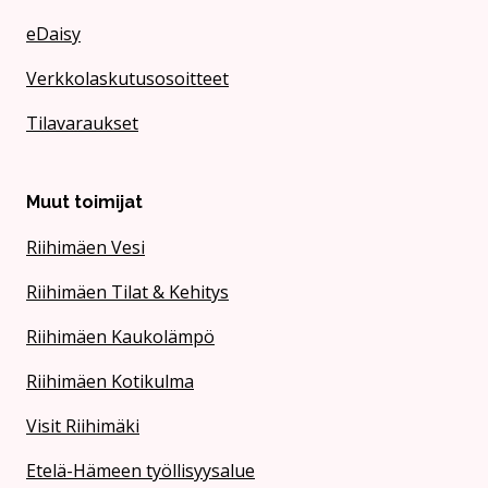
eDaisy
Verkkolaskutusosoitteet
Tilavaraukset
Muut toimijat
Riihimäen Vesi
Riihimäen Tilat & Kehitys
Riihimäen Kaukolämpö
Riihimäen Kotikulma
Visit Riihimäki
Etelä-Hämeen työllisyysalue