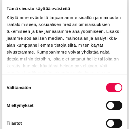
Tämä sivusto käyttää evästeitä
Lisätiedot
Käytämme evästeitä tarjoamamme sisällön ja mainosten
räätälöimiseen, sosiaalisen median ominaisuuksien
Sundman Päivi
tukemiseen ja kävijämäärämme analysoimiseen. Lisäksi
jaamme sosiaalisen median, mainosalan ja analytiikka-
alan kumppaneillemme tietoja siitä, miten käytät
Kaupunginpuutarhuri
sivustoamme. Kumppanimme voivat yhdistää näitä
tietoja muihin tietoihin, joita olet antanut heille tai joita on
Tekninen toimiala
kerätty, kun olet käyttänyt heidän palvelujaan. Voit
040 485 9622
muuttaa hyväksyntääsi sivuston alalaidassa olevan
Tietoa evästeistä
linkin kautta.
Suostumuksen
paivi.sundman@riihimaki.fi
Välttämätön
valinta
Suunnittelun ja toiminnanohjauksen
Mieltymykset
vastuualue Kaupunkiympäristön
suunnittelun palvelualue
Tilastot