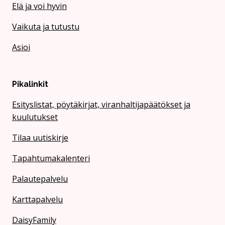
Elä ja voi hyvin
Vaikuta ja tutustu
Asioi
Pikalinkit
Esityslistat, pöytäkirjat, viranhaltijapäätökset ja
kuulutukset
Tilaa uutiskirje
Tapahtumakalenteri
Palautepalvelu
Karttapalvelu
DaisyFamily