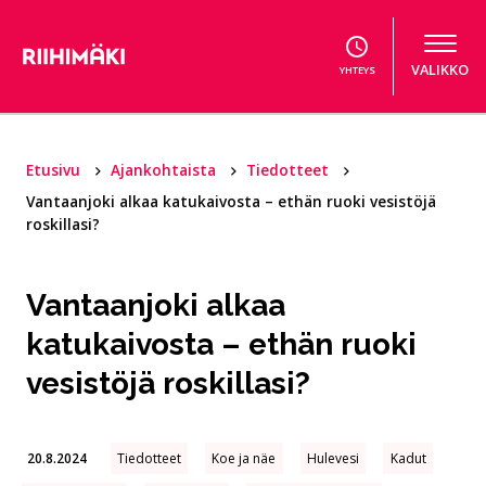
Hyppää sisältöön
VALIKKO
YHTEYS
Etusivu
Ajankohtaista
Tiedotteet
Vantaanjoki alkaa katukaivosta – ethän ruoki vesistöjä
roskillasi?
Vantaanjoki alkaa
katukaivosta – ethän ruoki
vesistöjä roskillasi?
20.8.2024
Tiedotteet
Koe ja näe
Hulevesi
Kadut