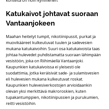
kohteita on noin kymmenen.
Ka­tu­kai­vot johtavat suoraan
Vantaanjokeen
Maahan heitetyt tumpit, nikotiinipussit, purkat ja
muovikääreet kulkeutuvat tuulen ja sadevesien
mukana katukaivoihin. Suuri osa katukaivoista taas
johtaa hulevedet puhdistamatta suoraan lähimpään
vesistöön, joka on Riihimäellä Vantaanjoki.
Kaupunkien katukaivoissa ei yleisesti ole
suodattimia, jotka keräisivät sade- ja sulamisvesien
eli hulevesien mukana kulkeutuvat roskat.
Kaupunkien hulevesiverkostojen arvioidaankin
olevan yksi merkittävä makroroskien, kuten
tupakantumppien, nikotiinipussien ja purukumien,
reitti vesistöihin.