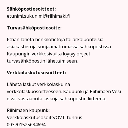
Sähköpostiosoitteet:
etunimi.sukunimi@riihimaki.fi
Turvasähköpostiosoite:
Ethän lähetä henkilötietoja tai arkaluonteisia
asiakastietoja suojaamattomassa sähköpostissa.
Kaupungin verkkosivuilta löytyy ohjeet
turvasähköpostin lähettämiseen.
Verkkolaskutusosoitteet:
Lähetä laskut verkkolaskuina
verkkolaskuosoitteeseen. Kaupunki ja Riihimäen Vesi
eivät vastaanota laskuja sähköpostin liitteenä.
Riihimäen kaupunki:
Verkkolaskutusosoite/OVT-tunnus
003701525634694