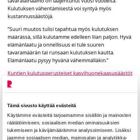
tavaralainaamo on laajentunut vuosi vuodelta.
Kulutuksen vähentämisestä voi syntyä myös
kustannussäästöjä.
”Suuri muutos tulisi tapahtua myös kulutuksen
määrässä, sillä kulutamme edelleen liian paljon. Hyvä
elämänlaatu ja onnellisuus ei tule suuren
tavaramäärän tai runsaan kulutuksen kautta.
Elämänlaatu pysyy hyvänä vähemmälläkin.”
Kuntien kulutusperusteiset kasvihuonekaasupäästöt
-verkkosivu (Syke)
Suomen ympäristökeskuksen tiedote 17.12.2024:
Kuntien kulutusperäiset päästöt kaukana kestävästä
Tämä sivusto käyttää evästeitä
tasosta
Käytämme evästeitä tarjoamamme sisällön ja mainosten
Resurssiviisas Riihimäki -verkkosivu
räätälöimiseen, sosiaalisen median ominaisuuksien
tukemiseen ja kävijämäärämme analysoimiseen. Lisäksi
Kiertotalous Riihimäellä verkkosivu
jaamme sosiaalisen median, mainosalan ja analytiikka-