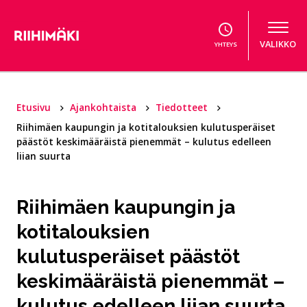
Hyppää sisältöön
VALIKKO
YHTEYS
Etusivu
Ajankohtaista
Tiedotteet
Riihimäen kaupungin ja kotitalouksien kulutusperäiset
päästöt keskimääräistä pienemmät – kulutus edelleen
liian suurta
Riihimäen kaupungin ja
kotitalouksien
kulutusperäiset päästöt
keskimääräistä pienemmät –
kulutus edelleen liian suurta