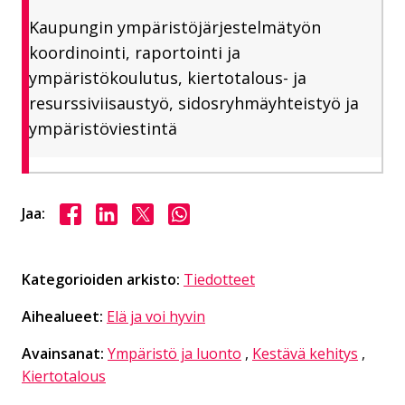
Kaupungin ympäristöjärjestelmätyön
koordinointi, raportointi ja
ympäristökoulutus, kiertotalous- ja
resurssiviisaustyö, sidosryhmäyhteistyö ja
ympäristöviestintä
Jaa Facebookissa
Jaa LinkedInissä
Jaa X:ssä
Jaa WhasAppissa
Jaa:
Kategorioiden arkisto:
Tiedotteet
Aihealueet:
Elä ja voi hyvin
Avainsanat:
Ympäristö ja luonto
,
Kestävä kehitys
,
Kiertotalous