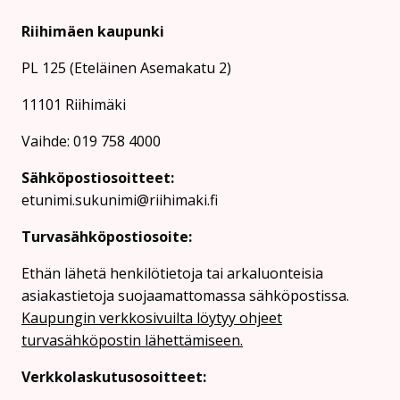
Riihimäen kaupunki
PL 125 (Eteläinen Asemakatu 2)
11101 Riihimäki
Vaihde: 019 758 4000
Sähköpostiosoitteet:
etunimi.sukunimi@riihimaki.fi
Turvasähköpostiosoite:
Ethän lähetä henkilötietoja tai arkaluonteisia
asiakastietoja suojaamattomassa sähköpostissa.
Kaupungin verkkosivuilta löytyy ohjeet
turvasähköpostin lähettämiseen.
Verkkolaskutusosoitteet: