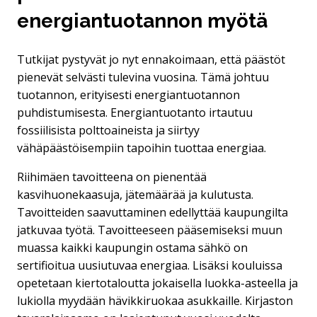
energiantuotannon myötä
Tutkijat pystyvät jo nyt ennakoimaan, että päästöt
pienevät selvästi tulevina vuosina. Tämä johtuu
tuotannon, erityisesti energiantuotannon
puhdistumisesta. Energiantuotanto irtautuu
fossiilisista polttoaineista ja siirtyy
vähäpäästöisempiin tapoihin tuottaa energiaa.
Riihimäen tavoitteena on pienentää
kasvihuonekaasuja, jätemäärää ja kulutusta.
Tavoitteiden saavuttaminen edellyttää kaupungilta
jatkuvaa työtä. Tavoitteeseen pääsemiseksi muun
muassa kaikki kaupungin ostama sähkö on
sertifioitua uusiutuvaa energiaa. Lisäksi kouluissa
opetetaan kiertotaloutta jokaisella luokka-asteella ja
lukiolla myydään hävikkiruokaa asukkaille. Kirjaston