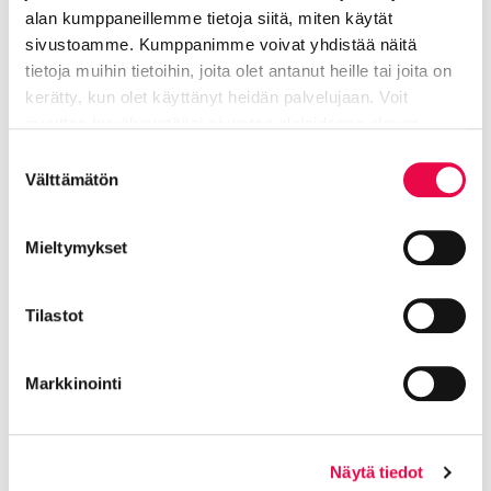
alan kumppaneillemme tietoja siitä, miten käytät
Tiedote 11.7.2024: Kirjastossa on nyt työkalujen
sivustoamme. Kumppanimme voivat yhdistää näitä
lainauspiste
tietoja muihin tietoihin, joita olet antanut heille tai joita on
kerätty, kun olet käyttänyt heidän palvelujaan. Voit
muuttaa hyväksyntääsi sivuston alalaidassa olevan
Suomen ympäristökeskuksen
Tietoa evästeistä
linkin kautta.
Suostumuksen
video kulutuksen
Välttämätön
valinta
aiheuttamista päästöistä
Mieltymykset
Hyppää upotuksen yli: Suomen ympäristökeskuksen vide
Suomen ympäristökeskuksen video kulutuksen aiheutta
Tilastot
Markkinointi
Ole hyvä ja
hyväksy markkinointievästeet
katsoaksesi videon.
Näytä tiedot