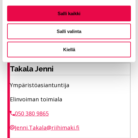
Salli kaikki
Salli valinta
Yhteystiedot
Kiellä
Takala Jenni
Ympäristöasiantuntija
Elinvoiman toimiala
050 380 9865
Jenni.Takala@riihimaki.fi