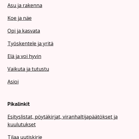
Asu ja rakenna
Koe ja näe
Opi ja kasvata
Työskentele ja yritä
Elä ja voi hyvin
Vaikuta ja tutustu
Asioi
Pikalinkit
Esityslistat, pöytäkirjat, viranhaltijapäätökset ja
kuulutukset
Tilaa uutiskirje