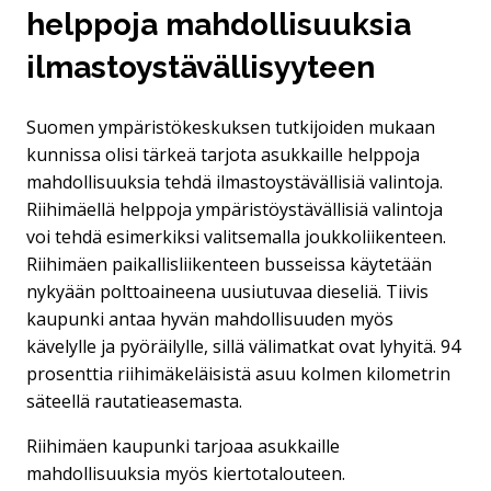
helppoja mahdollisuuksia
ilmastoystävällisyyteen
Suomen ympäristökeskuksen tutkijoiden mukaan
kunnissa olisi tärkeä tarjota asukkaille helppoja
mahdollisuuksia tehdä ilmastoystävällisiä valintoja.
Riihimäellä helppoja ympäristöystävällisiä valintoja
voi tehdä esimerkiksi valitsemalla joukkoliikenteen.
Riihimäen paikallisliikenteen busseissa käytetään
nykyään polttoaineena uusiutuvaa dieseliä. Tiivis
kaupunki antaa hyvän mahdollisuuden myös
kävelylle ja pyöräilylle, sillä välimatkat ovat lyhyitä. 94
prosenttia riihimäkeläisistä asuu kolmen kilometrin
säteellä rautatieasemasta.
Riihimäen kaupunki tarjoaa asukkaille
mahdollisuuksia myös kiertotalouteen.