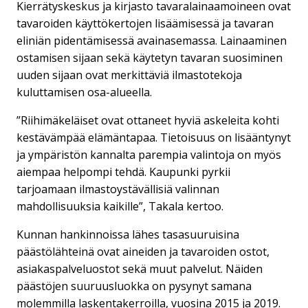
Kierrätyskeskus ja kirjasto tavaralainaamoineen ovat
tavaroiden käyttökertojen lisäämisessä ja tavaran
eliniän pidentämisessä avainasemassa. Lainaaminen
ostamisen sijaan sekä käytetyn tavaran suosiminen
uuden sijaan ovat merkittäviä ilmastotekoja
kuluttamisen osa-alueella.
”Riihimäkeläiset ovat ottaneet hyviä askeleita kohti
kestävämpää elämäntapaa. Tietoisuus on lisääntynyt
ja ympäristön kannalta parempia valintoja on myös
aiempaa helpompi tehdä. Kaupunki pyrkii
tarjoamaan ilmastoystävällisiä valinnan
mahdollisuuksia kaikille”, Takala kertoo.
Kunnan hankinnoissa lähes tasasuuruisina
päästölähteinä ovat aineiden ja tavaroiden ostot,
asiakaspalveluostot sekä muut palvelut. Näiden
päästöjen suuruusluokka on pysynyt samana
molemmilla laskentakerroilla, vuosina 2015 ja 2019.