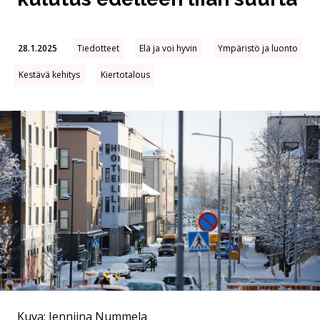
28.1.2025
Tiedotteet
Elä ja voi hyvin
Ympäristö ja luonto
Kestävä kehitys
Kiertotalous
Kuva: Jenniina Nummela