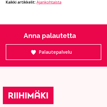
Kaikki artikkelit:
Ajankohtaista
Anna palautetta
Palautepalvelu
Siirtyy ulkoiselle sivust