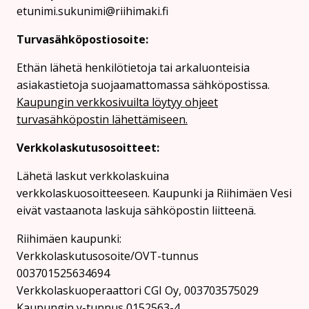
etunimi.sukunimi@riihimaki.fi
Turvasähköpostiosoite:
Ethän lähetä henkilötietoja tai arkaluonteisia
asiakastietoja suojaamattomassa sähköpostissa.
Kaupungin verkkosivuilta löytyy ohjeet
turvasähköpostin lähettämiseen.
Verkkolaskutusosoitteet:
Lähetä laskut verkkolaskuina
verkkolaskuosoitteeseen. Kaupunki ja Riihimäen Vesi
eivät vastaanota laskuja sähköpostin liitteenä.
Riihimäen kaupunki:
Verkkolaskutusosoite/OVT-tunnus
003701525634694
Verkkolaskuoperaattori CGI Oy, 003703575029
Kaupungin y-tunnus 0152563-4