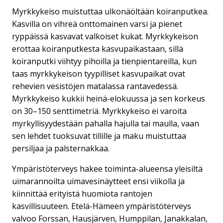
Myrkkykeiso muistuttaa ulkonäöltään koiranputkea.
Kasvilla on vihreä onttomainen varsi ja pienet
ryppäissä kasvavat valkoiset kukat. Myrkkykeison
erottaa koiranputkesta kasvupaikastaan, sillä
koiranputki viihtyy pihoilla ja tienpientareilla, kun
taas myrkkykeison tyypilliset kasvupaikat ovat
rehevien vesistöjen matalassa rantavedessä.
Myrkkykeiso kukkii heinä-elokuussa ja sen korkeus
on 30–150 senttimetriä. Myrkkykeiso ei varoita
myrkyllisyydestään pahalla hajulla tai maulla, vaan
sen lehdet tuoksuvat tillille ja maku muistuttaa
persiljaa ja palsternakkaa.
Ympäristöterveys hakee toiminta-alueensa yleisiltä
uimarannoilta uimavesinäytteet ensi viikolla ja
kiinnittää erityistä huomiota rantojen
kasvillisuuteen. Etelä-Hämeen ympäristöterveys
valvoo Forssan, Hausjärven, Humppilan, Janakkalan,