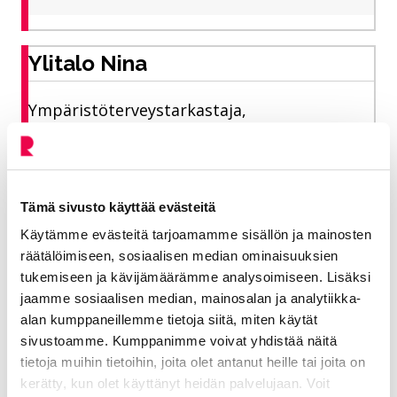
Ylitalo Nina
Ympäristöterveystarkastaja,
terveydensuojelu
Elinvoiman toimiala, ympäristöterveys
Tämä sivusto käyttää evästeitä
040 752 3375
Käytämme evästeitä tarjoamamme sisällön ja mainosten
nina.ylitalo@riihimaki.fi
räätälöimiseen, sosiaalisen median ominaisuuksien
tukemiseen ja kävijämäärämme analysoimiseen. Lisäksi
jaamme sosiaalisen median, mainosalan ja analytiikka-
Jokioisten toimipiste. Terveydensuojelulain
alan kumppaneillemme tietoja siitä, miten käytät
mukainen valvonta
sivustoamme. Kumppanimme voivat yhdistää näitä
tietoja muihin tietoihin, joita olet antanut heille tai joita on
kerätty, kun olet käyttänyt heidän palvelujaan. Voit