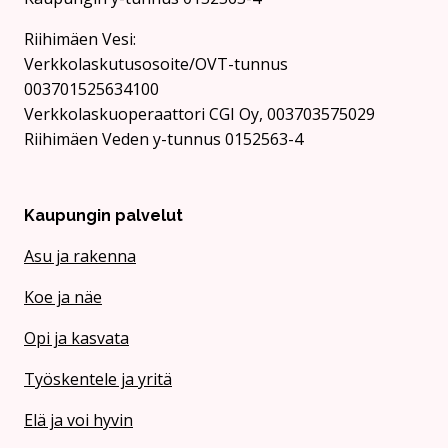
Rii­hi­mäen Vesi:
Verkkolaskutusosoite/OVT-tunnus
003701525634100
Verkkolaskuoperaattori CGI Oy, 003703575029
Riihimäen Veden y-tunnus 0152563-4
Kaupungin palvelut
Asu ja rakenna
Koe ja näe
Opi ja kasvata
Työskentele ja yritä
Elä ja voi hyvin