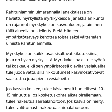
Rahitunlammin uimarannalla Janakkalassa on
havaittu myrkyllistä myrkkykeisoa. Janakkalan kunta
on rajannut myrkkykeison kasvualueen, ja uiminen
tällä alueella on kielletty. Etelä-Hämeen
ympäristöterveys kehottaa toistaiseksi välttämään
uimista Rahitunlammilla.
Myrkkykeison kaikki osat sisältävät kikutoksiinia,
joka on hyvin myrkyllistä. Myrkkykeisoa ei tule syödä
tai koskea, eikä sen ympäristössä olevilta vesialueilta
tule juoda vettä, sillä rikkoutuneet kasvinosat voivat
saastuttaa jopa pieniä vesialueita.
Jos kasviin koskee, tulee käsiä pestä huolellisesti 10–
15 minuuttia. Jos kosketuskohta alkaa oireilemaan,
tulee hakeutua sairaalahoitoon. Jos kasvia on nielty,
tulee välittömästi hakeutua sairaalahoitoon.