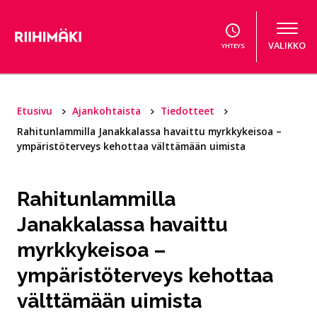
Hyppää sisältöön
VALIKKO
YHTEYS
Etusivu
Ajankohtaista
Tiedotteet
Rahitunlammilla Janakkalassa havaittu myrkkykeisoa –
ympäristöterveys kehottaa välttämään uimista
Rahitunlammilla
Janakkalassa havaittu
myrkkykeisoa –
ympäristöterveys kehottaa
välttämään uimista