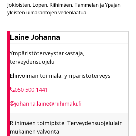
Jokioisten, Lopen, Riihimäen, Tammelan ja Ypäjän
yleisten uimarantojen vedenlaatua.
Laine Johanna
Ympäristöterveystarkastaja,
terveydensuojelu
Elinvoiman toimiala, ympäristöterveys
050 500 1441
johanna.laine@riihimaki.fi
Riihimäen toimipiste. Terveydensuojelulain
mukainen valvonta