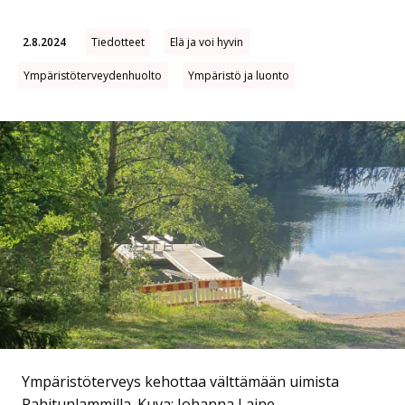
2.8.2024
Tiedotteet
Elä ja voi hyvin
Ympäristöterveydenhuolto
Ympäristö ja luonto
Ympäristöterveys kehottaa välttämään uimista
Rahitunlammilla.
Kuva: Johanna Laine