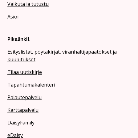
Vaikuta ja tutustu
Asioi
Pikalinkit
Esityslistat, pöytäkirjat, viranhaltijapäätökset ja
kuulutukset
Tilaa uutiskirje
Tapahtumakalenteri
Palautepalvelu
Karttapalvelu
DaisyFamily
eDaisy