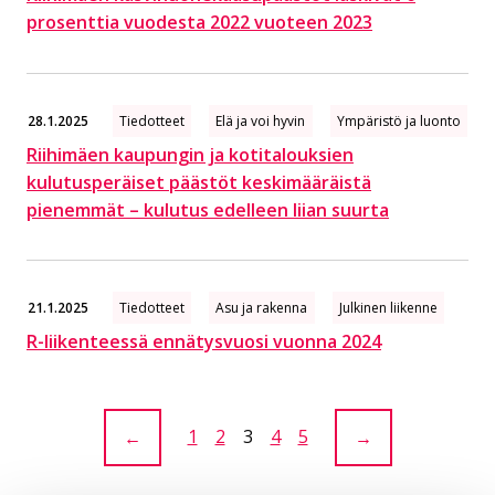
prosenttia vuodesta 2022 vuoteen 2023
28.1.2025
Tiedotteet
Elä ja voi hyvin
Ympäristö ja luonto
Riihimäen kaupungin ja kotitalouksien
kulutusperäiset päästöt keskimääräistä
pienemmät – kulutus edelleen liian suurta
21.1.2025
Tiedotteet
Asu ja rakenna
Julkinen liikenne
R-liikenteessä ennätysvuosi vuonna 2024
Sivu:
1
Sivu:
2
Sivu:
3
Sivu:
4
Sivu:
5
←
→