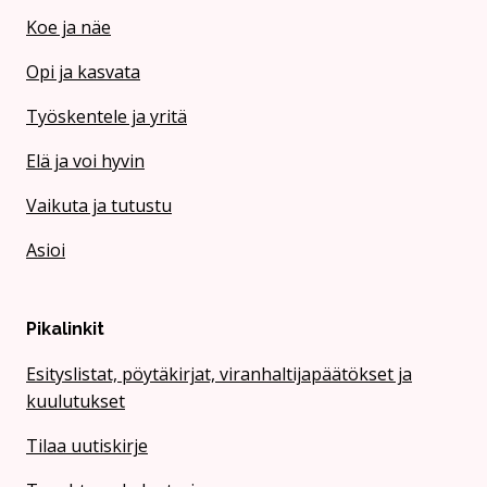
Koe ja näe
Opi ja kasvata
Työskentele ja yritä
Elä ja voi hyvin
Vaikuta ja tutustu
Asioi
Pikalinkit
Esityslistat, pöytäkirjat, viranhaltijapäätökset ja
kuulutukset
Tilaa uutiskirje