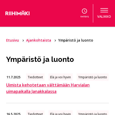
Hyppää sisältöön
VALIKKO
YHTEYS
Etusivu
Ajankohtaista
Ympäristö ja luonto
Ympäristö ja luonto
11.7.2025
Tiedotteet
Elä ja voi hyvin
Ympäristö ja luonto
Uimista kehotetaan välttämään Harvialan
uimapaikalla Janakkalassa
16.5.2025
Tiedotteet
Elä ja voi hyvin
Ympäristö ja luonto