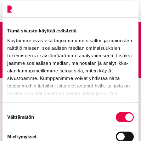
Tämä sivusto käyttää evästeitä
Anna palautetta
Käytämme evästeitä tarjoamamme sisällön ja mainosten
räätälöimiseen, sosiaalisen median ominaisuuksien
tukemiseen ja kävijämäärämme analysoimiseen. Lisäksi
Palautepalvelu
Siirtyy ulkoiselle sivust
jaamme sosiaalisen median, mainosalan ja analytiikka-
alan kumppaneillemme tietoja siitä, miten käytät
sivustoamme. Kumppanimme voivat yhdistää näitä
tietoja muihin tietoihin, joita olet antanut heille tai joita on
kerätty, kun olet käyttänyt heidän palvelujaan. Voit
muuttaa hyväksyntääsi sivuston alalaidassa olevan
Tietoa evästeistä
linkin kautta.
Suostumuksen
Välttämätön
valinta
Mieltymykset