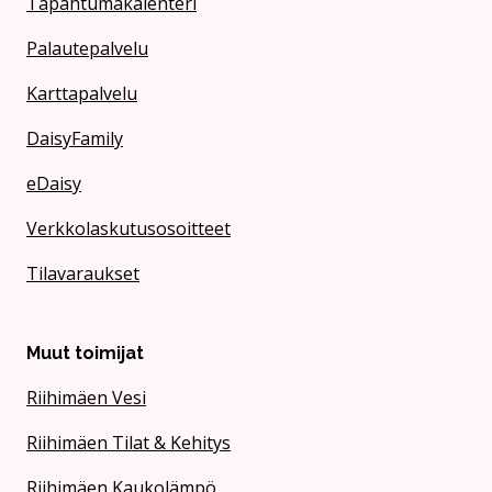
Tapahtumakalenteri
Palautepalvelu
Karttapalvelu
DaisyFamily
eDaisy
Verkkolaskutusosoitteet
Tilavaraukset
Muut toimijat
Riihimäen Vesi
Riihimäen Tilat & Kehitys
Riihimäen Kaukolämpö