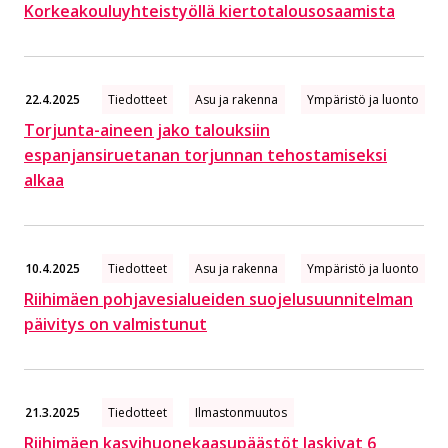
Korkeakouluyhteistyöllä kiertotalousosaamista
22.4.2025
Tiedotteet
Asu ja rakenna
Ympäristö ja luonto
Torjunta-aineen jako talouksiin
espanjansiruetanan torjunnan tehostamiseksi
alkaa
10.4.2025
Tiedotteet
Asu ja rakenna
Ympäristö ja luonto
Riihimäen pohjavesialueiden suojelusuunnitelman
päivitys on valmistunut
21.3.2025
Tiedotteet
Ilmastonmuutos
Riihimäen kasvihuonekaasupäästöt laskivat 6