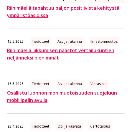
Riihimäellä tapahtuu paljon positiivista kehitystä
ympäristöasioissa
15.5.2025
Tiedotteet
Asu ja rakenna
Ilmastonmuutos
Riihimäellä liikkumisen päästöt vertailukuntien
neljänneksi pienimmät
15.5.2025
Tiedotteet
Asu ja rakenna
Vieraslajit
Osallistu luonnon monimuotoisuuden suojeluun
mobiilipelin avulla
28.4.2025
Tiedotteet
Opi ja kasvata
Kiertotalous