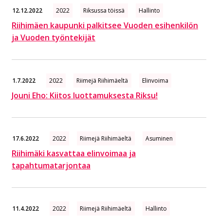
12.12.2022
2022
Riksussa töissä
Hallinto
Riihimäen kaupunki palkitsee Vuoden esihenkilön
ja Vuoden työntekijät
1.7.2022
2022
Riimejä Riihimäeltä
Elinvoima
Jouni Eho: Kiitos luottamuksesta Riksu!
17.6.2022
2022
Riimejä Riihimäeltä
Asuminen
Riihimäki kasvattaa elinvoimaa ja
tapahtumatarjontaa
11.4.2022
2022
Riimejä Riihimäeltä
Hallinto