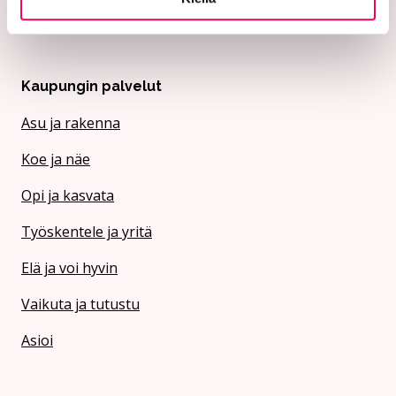
Riihimäen Veden y-tunnus 0152563-4
Kaupungin palvelut
Asu ja rakenna
Koe ja näe
Opi ja kasvata
Työskentele ja yritä
Elä ja voi hyvin
Vaikuta ja tutustu
Asioi