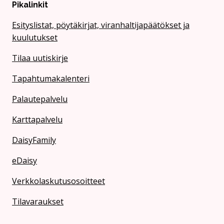
Pikalinkit
Esityslistat, pöytäkirjat, viranhaltijapäätökset ja
kuulutukset
Tilaa uutiskirje
Tapahtumakalenteri
Palautepalvelu
Karttapalvelu
DaisyFamily
eDaisy
Verkkolaskutusosoitteet
Tilavaraukset