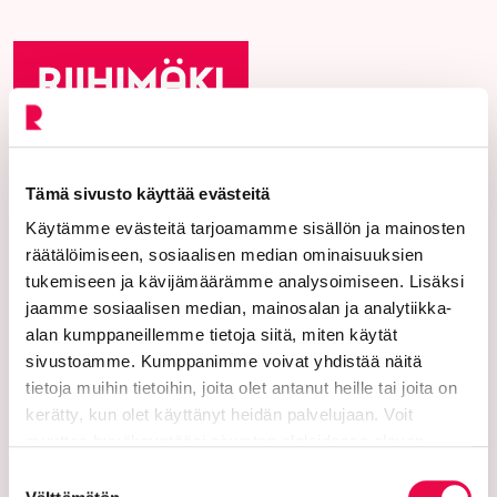
Riihimäen kaupunki
Tämä sivusto käyttää evästeitä
PL 125 (Eteläinen Asemakatu 2)
Käytämme evästeitä tarjoamamme sisällön ja mainosten
räätälöimiseen, sosiaalisen median ominaisuuksien
11101 Riihimäki
tukemiseen ja kävijämäärämme analysoimiseen. Lisäksi
Vaihde: 019 758 4000
jaamme sosiaalisen median, mainosalan ja analytiikka-
alan kumppaneillemme tietoja siitä, miten käytät
Sähköpostiosoitteet:
sivustoamme. Kumppanimme voivat yhdistää näitä
etunimi.sukunimi@riihimaki.fi
tietoja muihin tietoihin, joita olet antanut heille tai joita on
kerätty, kun olet käyttänyt heidän palvelujaan. Voit
Turvasähköpostiosoite:
muuttaa hyväksyntääsi sivuston alalaidassa olevan
Tietoa evästeistä
linkin kautta.
Ethän lähetä henkilötietoja tai arkaluonteisia
Suostumuksen