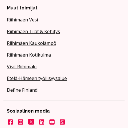
Muut toimijat
Riihimäen Vesi
Riihimäen Tilat & Kehitys
Riihimäen Kaukolämpö
Riihimäen Kotikulma
Visit Riihimäki
Etelä-Hämeen työllisyysalue
Define Finland
Sosiaalinen media
Facebook
Instagram
X
LinkedIn
YouTube
Kaupunki WhatsApissa