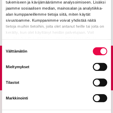
tukemiseen ja kävijämäärämme analysoimiseen. Lisäksi
jaamme sosiaalisen median, mainosalan ja analytiikka-
2023
alan kumppaneillemme tietoja siitä, miten käytät
sivustoamme. Kumppanimme voivat yhdistää näitä
Näytä lisää
tietoja muihin tietoihin, joita olet antanut heille tai joita on
kerätty, kun olet käyttänyt heidän palvelujaan. Voit
muuttaa hyväksyntääsi sivuston alalaidassa olevan
Tietoa evästeistä
linkin kautta.
Suostumuksen
Välttämätön
valinta
Anna palautetta
Mieltymykset
Palautepalvelu
Siirtyy ulkoiselle sivust
Tilastot
Markkinointi