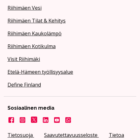
Riihimäen Vesi
Riihimäen Tilat & Kehitys
Riihimäen Kaukolämpö
Riihimäen Kotikulma
Visit Riihimäki
Etelä-Hämeen työllisyysalue
Define Finland
Sosiaalinen media
Facebook
Instagram
X
LinkedIn
YouTube
Kaupunki WhatsApissa
Tietosuoja
Saavutettavuusseloste
Tietoa