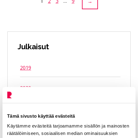
Sivu:
1
Sivu:
2
Sivu:
3
…
Sivu:
9
→
Julkaisut
2019
2020
2021
Tämä sivusto käyttää evästeitä
Käytämme evästeitä tarjoamamme sisällön ja mainosten
2022
räätälöimiseen, sosiaalisen median ominaisuuksien