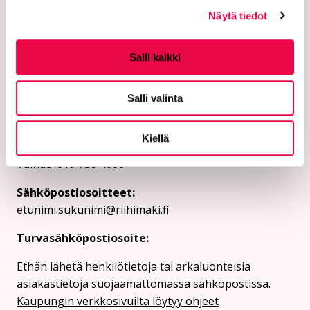
Näytä tiedot
Salli kaikki
Riihimäen kaupunki
Salli valinta
PL 125 (Eteläinen Asemakatu 2)
11101 Riihimäki
Kiellä
Vaihde: 019 758 4000
Sähköpostiosoitteet:
etunimi.sukunimi@riihimaki.fi
Turvasähköpostiosoite:
Ethän lähetä henkilötietoja tai arkaluonteisia
asiakastietoja suojaamattomassa sähköpostissa.
Kaupungin verkkosivuilta löytyy ohjeet