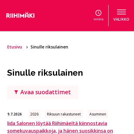
Hyppää sisältöön
VALIKKO
YHTEYS
Etusivu
Sinulle riksulainen
Sinulle riksulainen
Avaa suodattimet
9.7.2026
2026
Riksuun rakastuneet
Asuminen
Iida Salonen löytää Riihimäeltä kiinnostavia
somekuvauspaikkoja, ja hänen suosikkinsa on