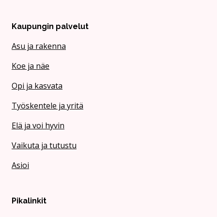
Kaupungin palvelut
Asu ja rakenna
Koe ja näe
Opi ja kasvata
Työskentele ja yritä
Elä ja voi hyvin
Vaikuta ja tutustu
Asioi
Pikalinkit