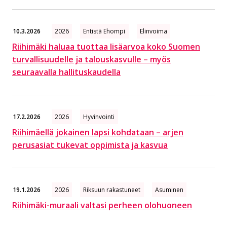
10.3.2026
2026
Entistä Ehompi
Elinvoima
Riihimäki haluaa tuottaa lisäarvoa koko Suomen
turvallisuudelle ja talouskasvulle – myös
seuraavalla hallituskaudella
17.2.2026
2026
Hyvinvointi
Riihimäellä jokainen lapsi kohdataan – arjen
perusasiat tukevat oppimista ja kasvua
19.1.2026
2026
Riksuun rakastuneet
Asuminen
Riihimäki-muraali valtasi perheen olohuoneen