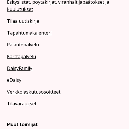
Esityslistat, pöytäkirjat, viranhaltijapäätökset ja
kuulutukset
Tilaa uutiskirje
Tapahtumakalenteri
Palautepalvelu
Karttapalvelu
DaisyFamily
eDaisy
Verkkolaskutusosoitteet
Tilavaraukset
Muut toimijat