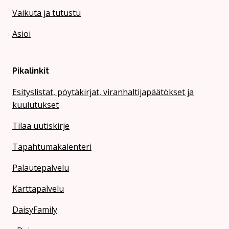
Vaikuta ja tutustu
Asioi
Pikalinkit
Esityslistat, pöytäkirjat, viranhaltijapäätökset ja
kuulutukset
Tilaa uutiskirje
Tapahtumakalenteri
Palautepalvelu
Karttapalvelu
DaisyFamily