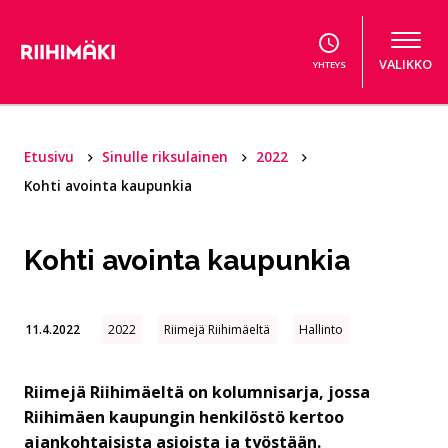
Hyppää sisältöön
VALIKKO
YHTEYS
Etusivu
Sinulle riksulainen
2022
Kohti avointa kaupunkia
Kohti avointa kaupunkia
11.4.2022
2022
Riimejä Riihimäeltä
Hallinto
Riimejä Riihimäeltä on kolumnisarja, jossa
Riihimäen kaupungin henkilöstö kertoo
ajankohtaisista asioista ja työstään.