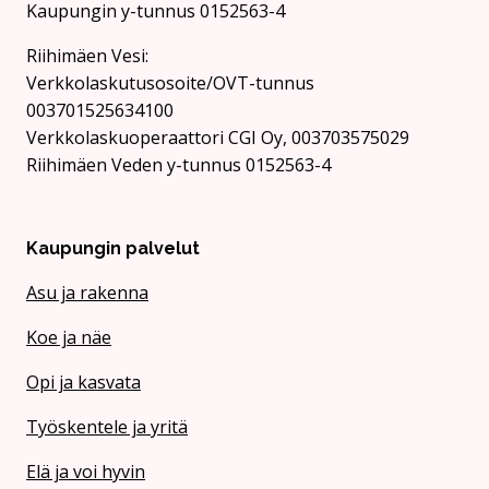
Kaupungin y-tunnus 0152563-4
Rii­hi­mäen Vesi:
Verkkolaskutusosoite/OVT-tunnus
003701525634100
Verkkolaskuoperaattori CGI Oy, 003703575029
Riihimäen Veden y-tunnus 0152563-4
Kaupungin palvelut
Asu ja rakenna
Koe ja näe
Opi ja kasvata
Työskentele ja yritä
Elä ja voi hyvin