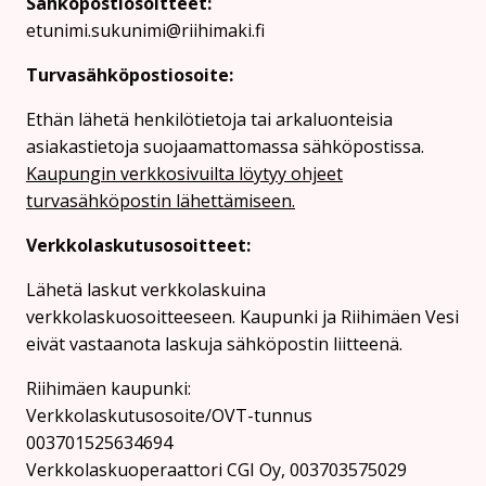
Sähköpostiosoitteet:
etunimi.sukunimi@riihimaki.fi
Turvasähköpostiosoite:
Ethän lähetä henkilötietoja tai arkaluonteisia
asiakastietoja suojaamattomassa sähköpostissa.
Kaupungin verkkosivuilta löytyy ohjeet
turvasähköpostin lähettämiseen.
Verkkolaskutusosoitteet:
Lähetä laskut verkkolaskuina
verkkolaskuosoitteeseen. Kaupunki ja Riihimäen Vesi
eivät vastaanota laskuja sähköpostin liitteenä.
Riihimäen kaupunki:
Verkkolaskutusosoite/OVT-tunnus
003701525634694
Verkkolaskuoperaattori CGI Oy, 003703575029