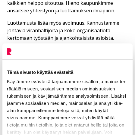
kaikkien helppo sitoutua. Hieno kaupunkimme
ansaitsee yhteistyön ja luottamuksen ilmapiirin.
Luottamusta lisää myös avoimuus. Kannustamme
johtavia viranhaltijoita ja koko organisaatiota
kertomaan työstään ja ajankohtaisista asioista.
Aloitamme myös tämän uuden kaupungin
viranhaltijoiden kolumnisarjan, jonka ensimmäinen
kirjoitus tämä on.
Tämä sivusto käyttää evästeitä
Älä epäröi olla yhteydessä, jos joku asia askarruttaa.
Asioiden taustoittamisella kerrytämme yhteistä
Käytämme evästeitä tarjoamamme sisällön ja mainosten
tilannekuvaa. Haluamme kaikki, että kaupunki
räätälöimiseen, sosiaalisen median ominaisuuksien
kehittyy ja kaupunkilaiset voivat hyvin. Oikein
tukemiseen ja kävijämäärämme analysoimiseen. Lisäksi
mukavaa kevättä sinulle!
jaamme sosiaalisen median, mainosalan ja analytiikka-
alan kumppaneillemme tietoja siitä, miten käytät
Jere Penttilä
sivustoamme. Kumppanimme voivat yhdistää näitä
tietoja muihin tietoihin, joita olet antanut heille tai joita on
Kirjoittaja on Riihimäen kaupunginjohtaja
kerätty, kun olet käyttänyt heidän palvelujaan. Voit