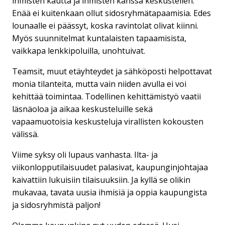
ihmisten kautta ja ihmisten kanssa keskustellen.
Enää ei kuitenkaan ollut sidosryhmätapaamisia. Edes
lounaalle ei päässyt, koska ravintolat olivat kiinni.
Myös suunnitelmat kuntalaisten tapaamisista,
vaikkapa lenkkipoluilla, unohtuivat.
Teamsit, muut etäyhteydet ja sähköposti helpottavat
monia tilanteita, mutta vain niiden avulla ei voi
kehittää toimintaa. Todellinen kehittämistyö vaatii
läsnäoloa ja aikaa keskusteluille sekä
vapaamuotoisia keskusteluja virallisten kokousten
välissä.
Viime syksy oli lupaus vanhasta. Ilta- ja
viikonlopputilaisuudet palasivat, kaupunginjohtajaa
kaivattiin lukuisiin tilaisuuksiin. Ja kyllä se olikin
mukavaa, tavata uusia ihmisiä ja oppia kaupungista
ja sidosryhmistä paljon!