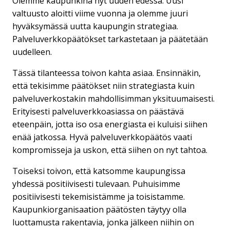
Olemme kaupunkina nyt uuden edessä. Uusi
valtuusto aloitti viime vuonna ja olemme juuri
hyväksymässä uutta kaupungin strategiaa.
Palveluverkkopäätökset tarkastetaan ja päätetään
uudelleen.
Tässä tilanteessa toivon kahta asiaa. Ensinnäkin,
että tekisimme päätökset niin strategiasta kuin
palveluverkostakin mahdollisimman yksituumaisesti.
Erityisesti palveluverkkoasiassa on päästävä
eteenpäin, jotta iso osa energiasta ei kuluisi siihen
enää jatkossa. Hyvä palveluverkkopäätös vaati
kompromisseja ja uskon, että siihen on nyt tahtoa.
Toiseksi toivon, että katsomme kaupungissa
yhdessä positiivisesti tulevaan. Puhuisimme
positiivisesti tekemisistämme ja toisistamme.
Kaupunkiorganisaation päätösten täytyy olla
luottamusta rakentavia, jonka jälkeen niihin on