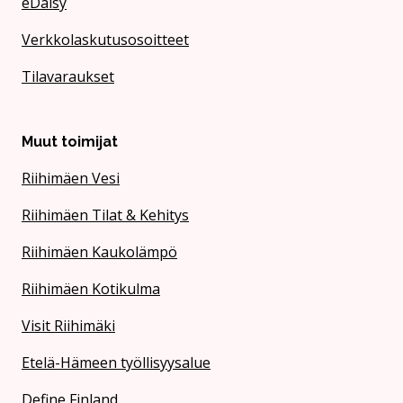
eDaisy
Verkkolaskutusosoitteet
Tilavaraukset
Muut toimijat
Riihimäen Vesi
Riihimäen Tilat & Kehitys
Riihimäen Kaukolämpö
Riihimäen Kotikulma
Visit Riihimäki
Etelä-Hämeen työllisyysalue
Define Finland