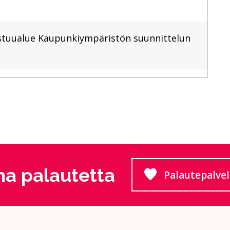
stuualue Kaupunkiympäristön suunnittelun
a palautetta
Palautepalve
Siirtyy