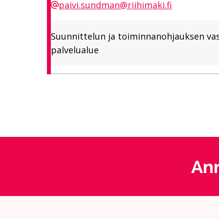
paivi.sundman@riihimaki.fi
Suunnittelun ja toiminnanohjauksen va
palvelualue
Ann