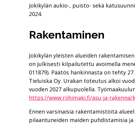
Jokikylän aukio-, puisto- sekä katusuun
2024.
Rakentaminen
Jokikylän yleisten alueiden rakentamise
on julkisesti kilpailutettu avoimella me
011879). Päätös hankinnasta on tehty 27.
Tieluiska Oy. Urakan toteutus alkoi vuod
vuoden 2027 alkupuolella. Työmaakuulumi
https://www.riihimaki.fi/asu-ja-rakenn
Ennen varsinaisia rakentamistöitä alueell
pilaantuneiden maiden puhdistamisia ja j