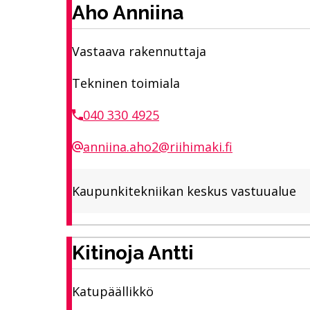
Aho Anniina
Vastaava rakennuttaja
Tekninen toimiala
040 330 4925
anniina.aho2@riihimaki.fi
Kaupunkitekniikan keskus vastuualue
Kitinoja Antti
Katupäällikkö