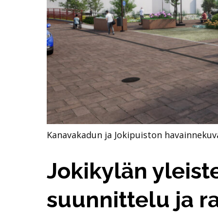
Kanavakadun ja Jokipuiston havainnekuv
Jokikylän yleist
suunnittelu ja 