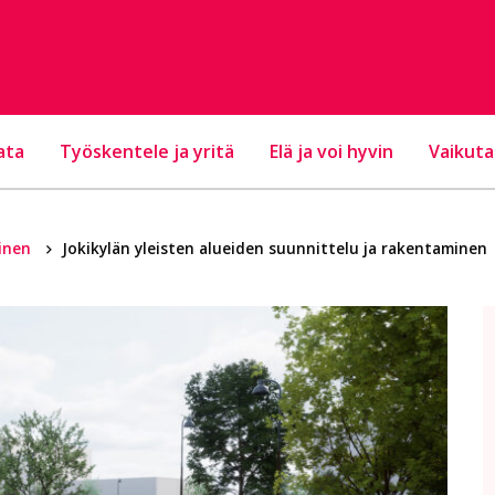
ata
Työskentele ja yritä
Elä ja voi hyvin
Vaikuta
inen
Jokikylän yleisten alueiden suunnittelu ja rakentaminen