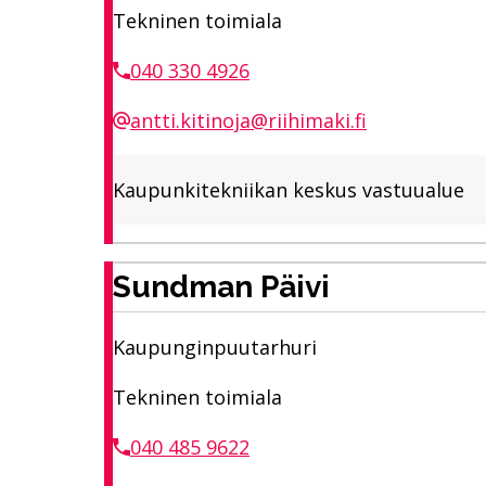
Tekninen toimiala
040 330 4926
antti.kitinoja@riihimaki.fi
Kaupunkitekniikan keskus vastuualue
Sundman Päivi
Kaupunginpuutarhuri
Tekninen toimiala
040 485 9622