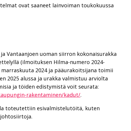
nitelmat ovat saaneet lainvoiman toukokuussa
n ja Vantaanjoen uoman siirron kokonaisurakka
nettelyllä (ilmoituksen Hilma-numero 2024-
 marraskuuta 2024 ja pääurakoitsijana toimii
en 2025 alussa ja urakka valmistuu arviolta
sia ja töiden edistymistä voit seurata:
a/kaupungin-rakentaminen/kadut/
.
a toteutettiin esivalmistelutöitä, kuten
ohtosiirtoja.