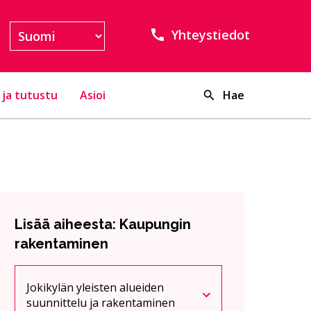
Yhteystiedot
 ja tutustu
Asioi
Hae
Lisää aiheesta: Kaupungin
rakentaminen
Jokikylän yleisten alueiden
Nykyinen sivu
Klikkaa käyttääksesi valikkoa
suunnittelu ja rakentaminen