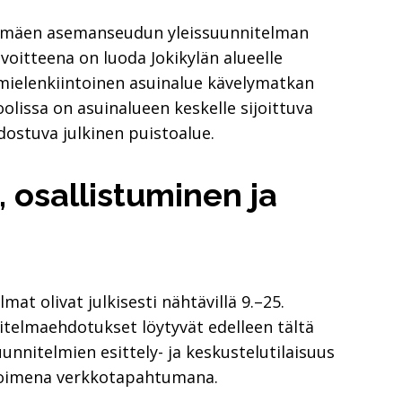
iihimäen asemanseudun yleissuunnitelman
voitteena on luoda Jokikylän alueelle
 mielenkiintoinen asuinalue kävelymatkan
lissa on asuinalueen keskelle sijoittuva
ostuva julkinen puistoalue.
 osallistuminen ja
at olivat julkisesti nähtävillä 9.–25.
itelmaehdotukset löytyvät edelleen tältä
uunnitelmien esittely- ja keskustelutilaisuus
avoimena verkkotapahtumana.