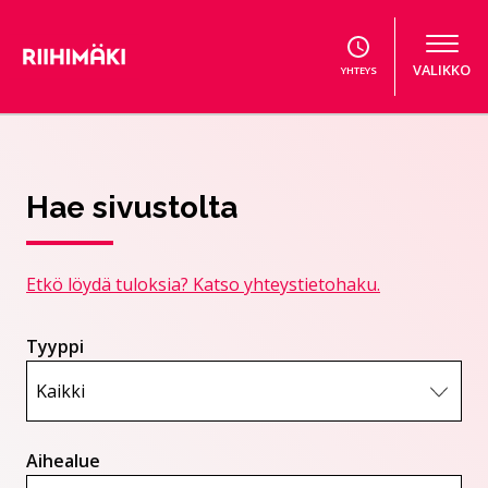
Hyppää sisältöön
VALIKKO
YHTEYS
Hae sivustolta
Etkö löydä tuloksia? Katso yhteystietohaku.
Tyyppi
Aihealue