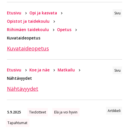
Etusivu
Opi ja kasvata
Sivu
Opistot ja taidekoulu
Riihimäen taidekoulu
Opetus
Kuvataideopetus
Kuvataideopetus
Etusivu
Koe ja näe
Matkailu
Sivu
Nähtävyydet
Nähtävyydet
Artikkeli
5.9.2025
Tiedotteet
Elä ja voi hyvin
Tapahtumat