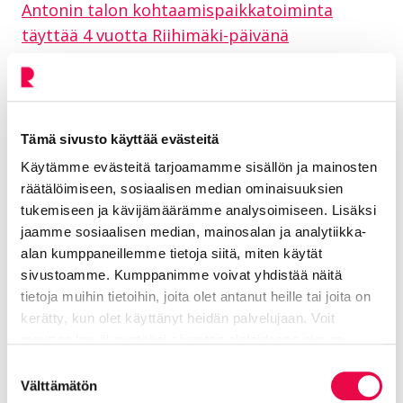
Antonin talon kohtaamispaikkatoiminta
täyttää 4 vuotta Riihimäki-päivänä
Artikkeli
12.9.2025
Tiedotteet
Koe ja näe
Tämä sivusto käyttää evästeitä
Tapahtumat
Käytämme evästeitä tarjoamamme sisällön ja mainosten
Antonin talon lounaskeikat saavat jatkoa
räätälöimiseen, sosiaalisen median ominaisuuksien
tukemiseen ja kävijämäärämme analysoimiseen. Lisäksi
jaamme sosiaalisen median, mainosalan ja analytiikka-
Artikkeli
30.3.2026
Tiedotteet
Koe ja näe
alan kumppaneillemme tietoja siitä, miten käytät
sivustoamme. Kumppanimme voivat yhdistää näitä
Asuminen
tietoja muihin tietoihin, joita olet antanut heille tai joita on
Kiertotalousviikko tarjoaa
kerätty, kun olet käyttänyt heidän palvelujaan. Voit
ennennäkemättömän runsaan ohjelman
muuttaa hyväksyntääsi sivuston alalaidassa olevan
kaupunkilaisille
Tietoa evästeistä
linkin kautta.
Suostumuksen
Välttämätön
valinta