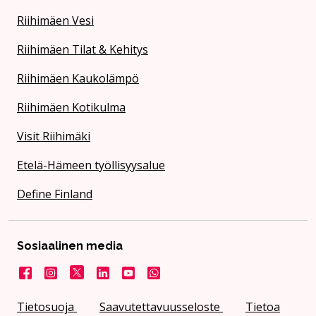
Riihimäen Vesi
Riihimäen Tilat & Kehitys
Riihimäen Kaukolämpö
Riihimäen Kotikulma
Visit Riihimäki
Etelä-Hämeen työllisyysalue
Define Finland
Sosiaalinen media
Facebook
Instagram
X
LinkedIn
YouTube
Kaupunki WhatsApissa
Tietosuoja
Saavutettavuusseloste
Tietoa