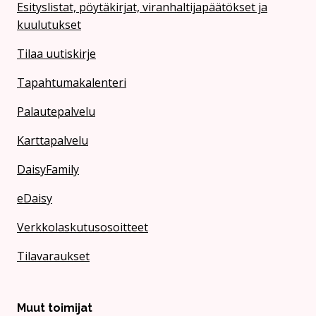
Esityslistat, pöytäkirjat, viranhaltijapäätökset ja
kuulutukset
Tilaa uutiskirje
Tapahtumakalenteri
Palautepalvelu
Karttapalvelu
DaisyFamily
eDaisy
Verkkolaskutusosoitteet
Tilavaraukset
Muut toimijat