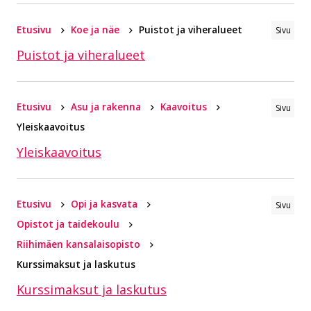
Etusivu
Koe ja näe
Puistot ja viheralueet
Sivu
Puistot ja viheralueet
Etusivu
Asu ja rakenna
Kaavoitus
Sivu
Yleiskaavoitus
Yleiskaavoitus
Etusivu
Opi ja kasvata
Sivu
Opistot ja taidekoulu
Riihimäen kansalaisopisto
Kurssimaksut ja laskutus
Kurssimaksut ja laskutus