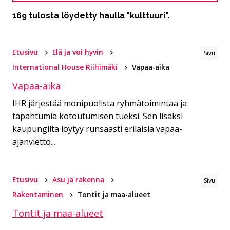
169 tulosta löydetty haulla "kulttuuri".
Etusivu
Elä ja voi hyvin
Sivu
International House Riihimäki
Vapaa-aika
Vapaa-aika
IHR järjestää monipuolista ryhmätoimintaa ja
tapahtumia kotoutumisen tueksi. Sen lisäksi
kaupungilta löytyy runsaasti erilaisia vapaa-
ajanvietto...
Etusivu
Asu ja rakenna
Sivu
Rakentaminen
Tontit ja maa-alueet
Tontit ja maa-alueet