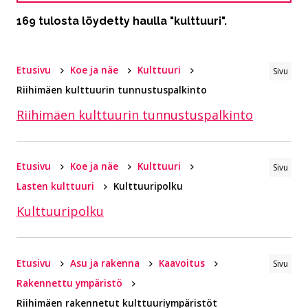
169 tulosta löydetty haulla "kulttuuri".
Etusivu
Koe ja näe
Kulttuuri
Sivu
Riihimäen kulttuurin tunnustuspalkinto
Riihimäen kulttuurin tunnustuspalkinto
Etusivu
Koe ja näe
Kulttuuri
Sivu
Lasten kulttuuri
Kulttuuripolku
Kulttuuripolku
Etusivu
Asu ja rakenna
Kaavoitus
Sivu
Rakennettu ympäristö
Riihimäen rakennetut kulttuuriympäristöt