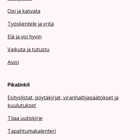
Opi ja kasvata
Työskentele ja yritä
Elä ja voi hyvin
Vaikuta ja tutustu
Asioi
Pikalinkit
Esityslistat, pöytäkirjat, viranhaltijapäätökset ja
kuulutukset
Tilaa uutiskirje
Tapahtumakalenteri