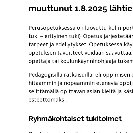
muuttunut 1.8.2025 lähti
Perusopetuksessa on luovuttu kolmiporta
tuki – erityinen tuki). Opetus järjestetää
tarpeet ja edellytykset. Opetuksessa käyt
opetuksen tavoitteet voidaan saavuttaa
opettaja tai koulunkäynninohjaaja tukem
Pedagogisilla ratkaisuilla, eli oppimisen e
hitaammin ja nopeammin eteneviä oppijoi
selittämällä opittavan asian kieltä ja k
esteettömäksi.
Ryhmäkohtaiset tukitoimet