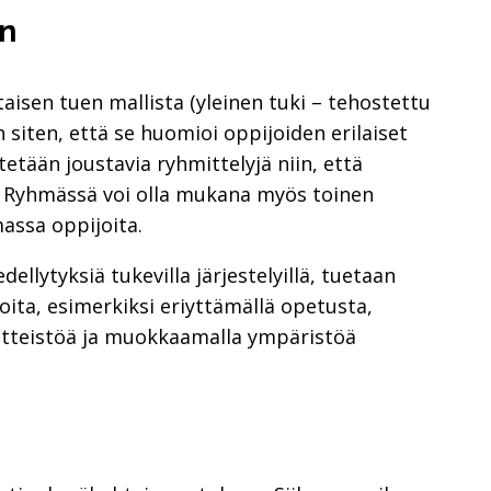
en
isen tuen mallista (yleinen tuki – tehostettu
n siten, että se huomioi oppijoiden erilaiset
etään joustavia ryhmittelyjä niin, että
. Ryhmässä voi olla mukana myös toinen
assa oppijoita.
dellytyksiä tukevilla järjestelyillä, tuetaan
ta, esimerkiksi eriyttämällä opetusta,
äsitteistöä ja muokkaamalla ympäristöä