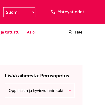
Yhteystiedot
 ja tutustu
Asioi
Hae
Lisää aiheesta: Perusopetus
Oppimisen ja hyvinvoinnin tuki
Nykyinen sivu
Klikkaa käyttääksesi valikkoa