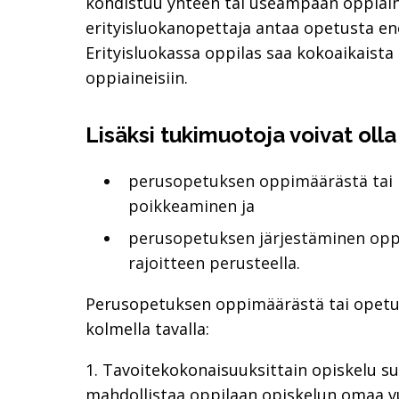
kohdistuu yhteen tai useampaan oppiainee
erityisluokanopettaja antaa opetusta e
Erityisluokassa oppilas saa kokoaikaista
oppiaineisiin.
Lisäksi tukimuotoja voivat oll
perusopetuksen oppimäärästä tai p
poikkeaminen ja
perusopetuksen järjestäminen oppi
rajoitteen perusteella.
Perusopetuksen oppimäärästä tai opetus
kolmella tavalla:
1. Tavoitekokonaisuuksittain opiskelu suu
mahdollistaa oppilaan opiskelun omaa 