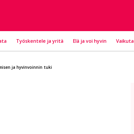
ata
Työskentele ja yritä
Elä ja voi hyvin
Vaikuta
isen ja hyvinvoinnin tuki