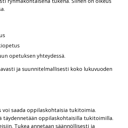
esti ryhmäkohtaisena tukena. Siihen on oikeus
sa.
us
kiopetus
uun opetuksen yhteydessä.
vasti ja suunnitelmallisesti koko lukuvuoden
s voi saada oppilaskohtaisia tukitoimia.
tä täydennetään oppilaskohtaisilla tukitoimilla.
eisiin. Tukea annetaan säännöllisesti ja