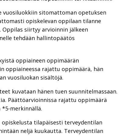
ee vuosiluokkiin sitomattoman opetuksen
omattomasti opiskelevan oppilaan tilanne
Oppilas siirtyy arvioinnin jälkeen
nelle tehdään hallintopäätös
ykyistä oppiaineen oppimäärän
akin oppiaineessa rajattu oppimäärä, hän
an vuosiluokan sisältöjä.
itteet kuvataan hänen tuen suunnitelmassaan.
tia. Päättöarvioinnissa rajattu oppimäärä
 *5-merkinnällä.
opiskelusta tilapäisesti terveydentilan
nintään neljä kuukautta. Terveydentilan