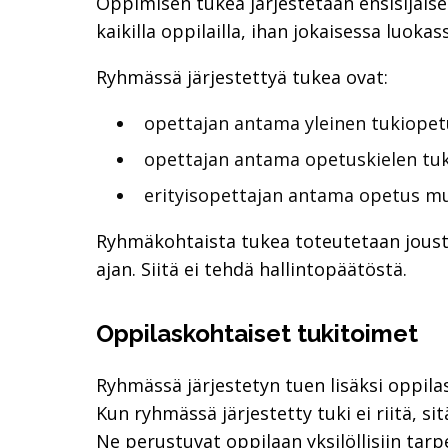
Oppimisen tukea järjestetään ensisijais
kaikilla oppilailla, ihan jokaisessa luokas
Ryhmässä järjestettyä tukea ovat:
opettajan antama yleinen tukiopet
opettajan antama opetuskielen tu
erityisopettajan antama opetus m
Ryhmäkohtaista tukea toteutetaan jousta
ajan. Siitä ei tehdä hallintopäätöstä.
Oppilaskohtaiset tukitoimet
Ryhmässä järjestetyn tuen lisäksi oppila
Kun ryhmässä järjestetty tuki ei riitä, si
Ne perustuvat oppilaan yksilöllisiin tarp