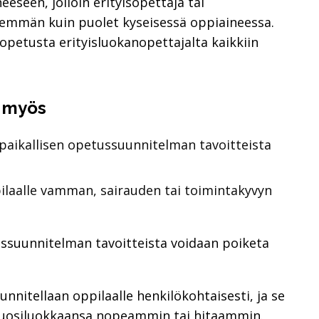
seen, jolloin erityisopettaja tai
nemmän kuin puolet kyseisessä oppiaineessa.
 opetusta erityisluokanopettajalta kaikkiin
a myös
aikallisen opetussuunnitelman tavoitteista
laalle vamman, sairauden tai toimintakyvyn
suunnitelman tavoitteista voidaan poiketa
nnitellaan oppilaalle henkilökohtaisesti, ja se
vuosiluokkaansa nopeammin tai hitaammin.