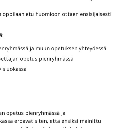
n oppilaan etu huomioon ottaen ensisijaisesti
ä:
pienryhmässä ja muun opetuksen yhteydessä
opettajan opetus pienryhmässä
yisluokassa
ajan opetus pienryhmässä ja
kassa eroavat siten, että ensiksi mainittu