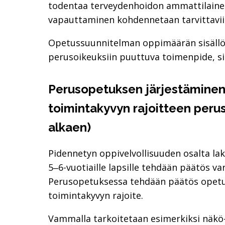
todentaa terveydenhoidon ammattilainen
vapauttaminen kohdennetaan tarvittaviin
Opetussuunnitelman oppimäärän sisällöi
perusoikeuksiin puuttuva toimenpide, sik
Perusopetuksen järjestäminen 
toimintakyvyn rajoitteen perus
alkaen)
Pidennetyn oppivelvollisuuden osalta la
5‒6-vuotiaille lapsille tehdään päätös v
Perusopetuksessa tehdään päätös opetuks
toimintakyvyn rajoite.
Vammalla tarkoitetaan esimerkiksi näkö