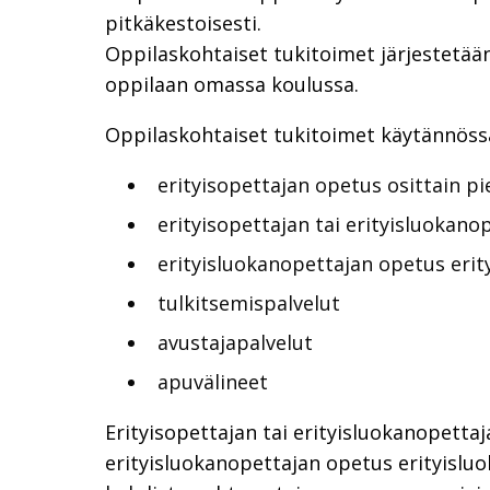
pitkäkestoisesti.
Oppilaskohtaiset tukitoimet järjestetää
oppilaan omassa koulussa.
Oppilaskohtaiset tukitoimet käytännöss
erityisopettajan opetus osittain 
erityisopettajan tai erityisluokan
erityisluokanopettajan opetus erit
tulkitsemispalvelut
avustajapalvelut
apuvälineet
Erityisopettajan tai erityisluokanopett
erityisluokanopettajan opetus erityisluo