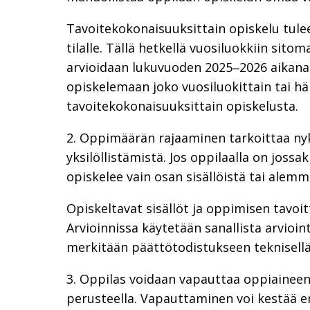
Tavoitekokonaisuuksittain opiskelu tul
tilalle. Tällä hetkellä vuosiluokkiin sit
arvioidaan lukuvuoden 2025‒2026 aikana. 
opiskelemaan joko vuosiluokittain tai hä
tavoitekokonaisuuksittain opiskelusta.
2. Oppimäärän rajaaminen tarkoittaa n
yksilöllistämistä. Jos oppilaalla on joss
opiskelee vain osan sisällöistä tai alemm
Opiskeltavat sisällöt ja oppimisen tavo
Arvioinnissa käytetään sanallista arvioin
merkitään päättötodistukseen teknisellä
3. Oppilas voidaan vapauttaa oppiaineen 
perusteella. Vapauttaminen voi kestää e