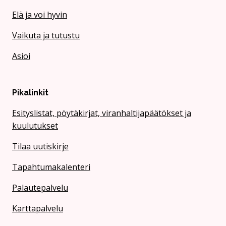
Elä ja voi hyvin
Vaikuta ja tutustu
Asioi
Pikalinkit
Esityslistat, pöytäkirjat, viranhaltijapäätökset ja
kuulutukset
Tilaa uutiskirje
Tapahtumakalenteri
Palautepalvelu
Karttapalvelu