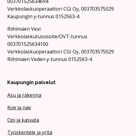
003701525634694
Verkkolaskuoperaattori CGI Oy, 003703575029
Kaupungin y-tunnus 0152563-4
Rii­hi­mäen Vesi:
Verkkolaskutusosoite/OVT-tunnus
003701525634100
Verkkolaskuoperaattori CGI Oy, 003703575029
Riihimäen Veden y-tunnus 0152563-4
Kaupungin palvelut
Asu ja rakenna
Koe ja näe
Opi ja kasvata
Työskentele ja yritä