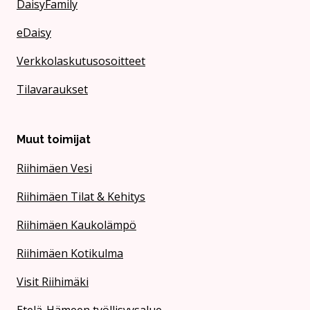
DaisyFamily
eDaisy
Verkkolaskutusosoitteet
Tilavaraukset
Muut toimijat
Riihimäen Vesi
Riihimäen Tilat & Kehitys
Riihimäen Kaukolämpö
Riihimäen Kotikulma
Visit Riihimäki
Etelä-Hämeen työllisyysalue