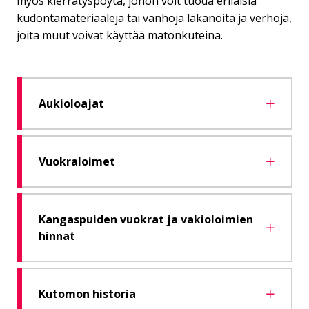
myös kierrätyspöytä, johon voit tuoda erilaisia
kudontamateriaaleja tai vanhoja lakanoita ja verhoja,
joita muut voivat käyttää matonkuteina.
Aukioloajat
Vuokraloimet
Kangaspuiden vuokrat ja vakioloimien
hinnat
Kutomon historia