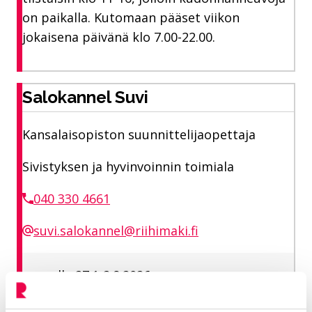
on paikalla. Kutomaan pääset viikon
jokaisena päivänä klo 7.00-22.00.
Salokannel Suvi
Kansalaisopiston suunnittelijaopettaja
Sivistyksen ja hyvinvoinnin toimiala
040 330 4661
suvi.salokannel@riihimaki.fi
vapaalla 27.1-2.8.2026