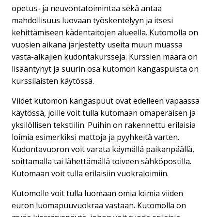
opetus- ja neuvontatoimintaa sekä antaa
mahdollisuus luovaan työskentelyyn ja itsesi
kehittämiseen kädentaitojen alueella. Kutomolla on
vuosien aikana järjestetty useita muun muassa
vasta-alkajien kudontakursseja. Kurssien määrä on
lisääntynyt ja suurin osa kutomon kangaspuista on
kurssilaisten käytössä.
Viidet kutomon kangaspuut ovat edelleen vapaassa
käytössä, joille voit tulla kutomaan omaperäisen ja
yksilöllisen tekstiilin. Puihin on rakennettu erilaisia
loimia esimerkiksi mattoja ja pyyhkeitä varten.
Kudontavuoron voit varata käymällä paikanpäällä,
soittamalla tai lähettämällä toiveen sähköpostilla.
Kutomaan voit tulla erilaisiin vuokraloimiin.
Kutomolle voit tulla luomaan omia loimia viiden
euron luomapuuvuokraa vastaan. Kutomolla on