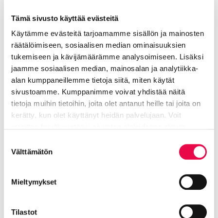
Sovio Susanna
Tämä sivusto käyttää evästeitä
Käytämme evästeitä tarjoamamme sisällön ja mainosten
Taide- ja taitoaineiden vastuuopettaja,
räätälöimiseen, sosiaalisen median ominaisuuksien
kansalaisopisto
tukemiseen ja kävijämäärämme analysoimiseen. Lisäksi
jaamme sosiaalisen median, mainosalan ja analytiikka-
Sivistyksen ja hyvinvoinnin toimiala
alan kumppaneillemme tietoja siitä, miten käytät
sivustoamme. Kumppanimme voivat yhdistää näitä
050 576 2142
tietoja muihin tietoihin, joita olet antanut heille tai joita on
kerätty, kun olet käyttänyt heidän palvelujaan. Voit
susanna.sovio@riihimaki.fi
muuttaa hyväksyntääsi sivuston alalaidassa olevan
Tietoa evästeistä
linkin kautta.
Suostumuksen
Välttämätön
valinta
Mieltymykset
Lisää aiheesta: Riihimäen
Tilastot
kansalaisopisto