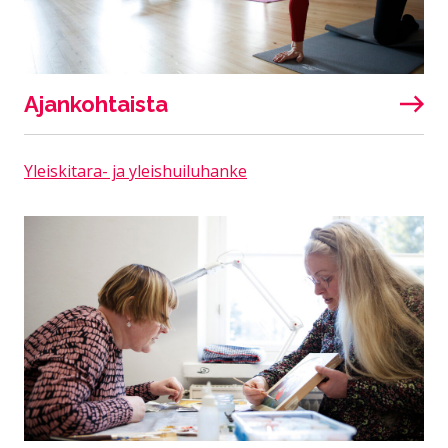
Ajankohtaista
Yleiskitara- ja yleishuiluhanke