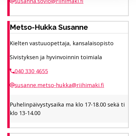
susanna.sovio@riihimaki.fi
Metso-Hukka Susanne
Kielten vastuuopettaja, kansalaisopisto
Sivistyksen ja hyvinvoinnin toimiala
040 330 4655
susanne.metso-hukka@riihimaki.fi
Puhelinpäivystysaika ma klo 17-18.00 sekä ti
klo 13-14.00