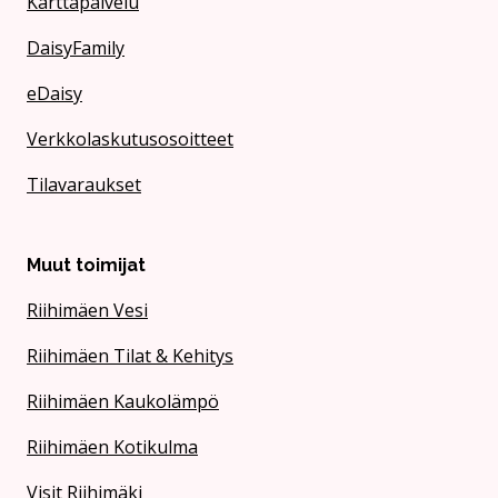
Karttapalvelu
DaisyFamily
eDaisy
Verkkolaskutusosoitteet
Tilavaraukset
Muut toimijat
Riihimäen Vesi
Riihimäen Tilat & Kehitys
Riihimäen Kaukolämpö
Riihimäen Kotikulma
Visit Riihimäki