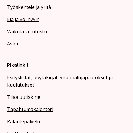
Työskentele ja yritä
Elä ja voi hyvin
Vaikuta ja tutustu
Asioi
Pikalinkit
Esityslistat, pöytäkirjat, viranhaltijapäätökset ja
kuulutukset
Tilaa uutiskirje
Tapahtumakalenteri
Palautepalvelu