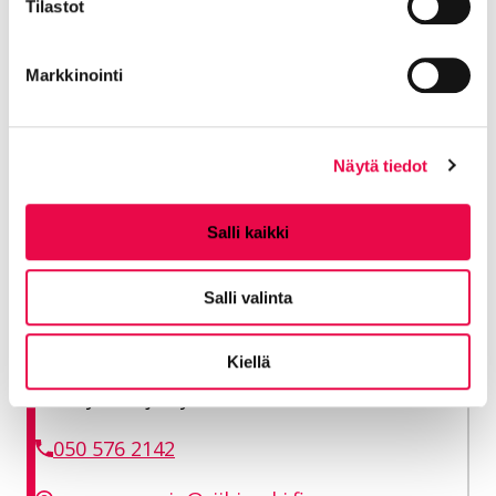
Tilastot
040 330 4661
Markkinointi
suvi.salokannel@riihimaki.fi
vapaalla 27.1-2.8.2026
Näytä tiedot
Salli kaikki
Sovio Susanna
Salli valinta
Taide- ja taitoaineiden vastuuopettaja,
kansalaisopisto
Kiellä
Sivistyksen ja hyvinvoinnin toimiala
050 576 2142