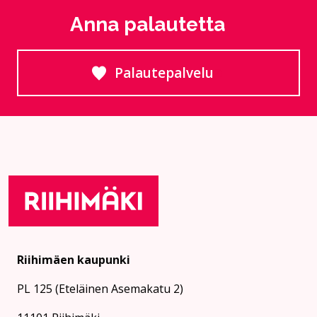
Anna palautetta
Palautepalvelu
Siirtyy ulkoiselle sivust
Riihimäen kaupunki
PL 125 (Eteläinen Asemakatu 2)