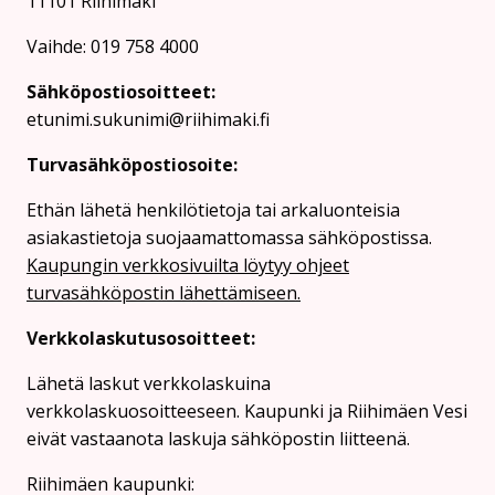
11101 Riihimäki
Vaihde: 019 758 4000
Sähköpostiosoitteet:
etunimi.sukunimi@riihimaki.fi
Turvasähköpostiosoite:
Ethän lähetä henkilötietoja tai arkaluonteisia
asiakastietoja suojaamattomassa sähköpostissa.
Kaupungin verkkosivuilta löytyy ohjeet
turvasähköpostin lähettämiseen.
Verkkolaskutusosoitteet:
Lähetä laskut verkkolaskuina
verkkolaskuosoitteeseen. Kaupunki ja Riihimäen Vesi
eivät vastaanota laskuja sähköpostin liitteenä.
Riihimäen kaupunki: