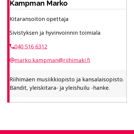
Kampman Marko
Kitaransoiton opettaja
Sivistyksen ja hyvinvoinnin toimiala
040 516 6312
marko.kampman@riihimaki.fi
Riihimäen musiikkiopisto ja kansalaisopisto.
Bändit, yleiskitara- ja yleishuilu -hanke.