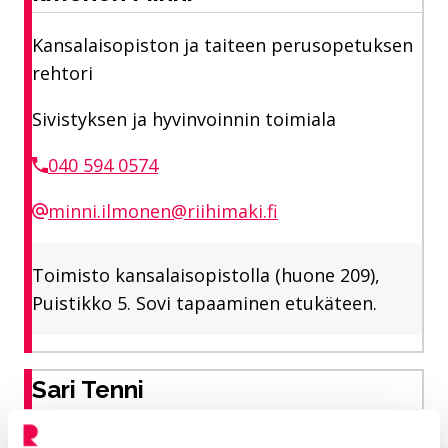
Kansalaisopiston ja taiteen perusopetuksen
rehtori
Sivistyksen ja hyvinvoinnin toimiala
040 594 0574
minni.ilmonen@riihimaki.fi
Toimisto kansalaisopistolla (huone 209),
Puistikko 5. Sovi tapaaminen etukäteen.
Sari Tenni
Kansalaisopiston ja taidekoulun