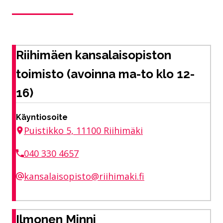
Riihimäen kansalaisopiston
toimisto (avoinna ma-to klo 12-
16)
Käyntiosoite
Puistikko 5, 11100 Riihimäki
040 330 4657
kansalaisopisto@riihimaki.fi
Ilmonen Minni