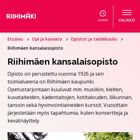
Hyppää sisältöön
VALIKKO
YHTEYS
Etusivu
Opi ja kasvata
Opistot ja taidekoulu
Riihimäen kansalaisopisto
Riihimäen kansalaisopisto
Opisto on perustettu vuonna 1926 ja sen
toimialueena on Riihimäen kaupunki.
Opetustarjontaan kuuluvat mm. musiikin, kielten,
kuvataiteiden, kädentaitojen, kotitalouden, liikunnan,
tanssin sekä hyvinvointiaineiden kurssit. Vuosittain
järjestetään myös tapahtumia, kuten konsertteja ja
kevätnäyttely.