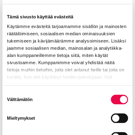
apulaisrehtori
Tämä sivusto käyttää evästeitä
Sivistyksen ja hyvinvoinnin toimiala
Käytämme evästeitä tarjoamamme sisällön ja mainosten
040 631 2685
räätälöimiseen, sosiaalisen median ominaisuuksien
tukemiseen ja kävijämäärämme analysoimiseen. Lisäksi
sari.tenni@riihimaki.fi
jaamme sosiaalisen median, mainosalan ja analytiikka-
alan kumppaneillemme tietoja siitä, miten käytät
sivustoamme. Kumppanimme voivat yhdistää näitä
Toimisto kansalaisopistolla (huone 209),
tietoja muihin tietoihin, joita olet antanut heille tai joita on
Puistikko 5. Sovi tapaaminen etukäteen.
kerätty, kun olet käyttänyt heidän palvelujaan. Voit
muuttaa hyväksyntääsi sivuston alalaidassa olevan
Tietoa evästeistä
linkin kautta.
Suostumuksen
Välttämätön
Salokannel Suvi
valinta
Kansalaisopiston suunnittelijaopettaja
Mieltymykset
Sivistyksen ja hyvinvoinnin toimiala