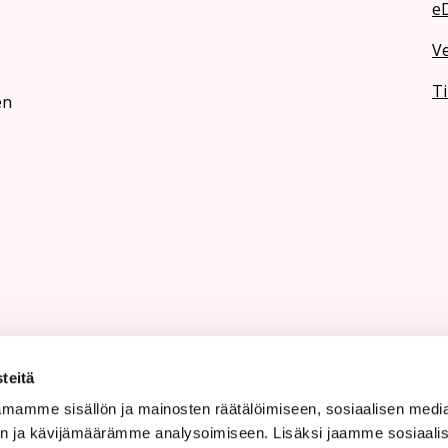
e
V
Ti
en
teitä
mamme sisällön ja mainosten räätälöimiseen, sosiaalisen medi
n ja kävijämäärämme analysoimiseen. Lisäksi jaamme sosiaali