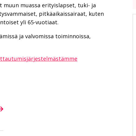
t muun muassa erityislapset, tuki- ja
tysvammaiset, pitkäaikaissairaat, kuten
oiset yli 65-vuotiaat.
ämissä ja valvomissa toiminnoissa,
ittautumisjärjestelmästämme