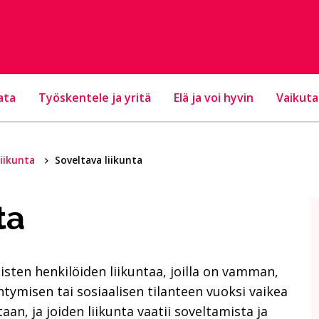
ata
Työskentele ja yritä
Elä ja voi hyvin
Vaikuta
liikunta
Soveltava liikunta
ta
aisten henkilöiden liikuntaa, joilla on vamman,
ymisen tai sosiaalisen tilanteen vuoksi vaikea
taan, ja joiden liikunta vaatii soveltamista ja