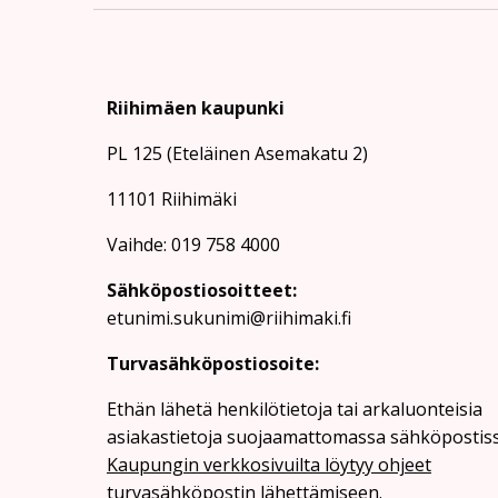
Riihimäen kaupunki
PL 125 (Eteläinen Asemakatu 2)
11101 Riihimäki
Vaihde: 019 758 4000
Sähköpostiosoitteet:
etunimi.sukunimi@riihimaki.fi
Turvasähköpostiosoite:
Ethän lähetä henkilötietoja tai arkaluonteisia
asiakastietoja suojaamattomassa sähköpostiss
Kaupungin verkkosivuilta löytyy ohjeet
turvasähköpostin lähettämiseen.