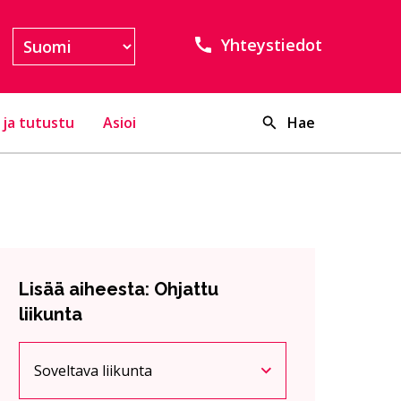
Yhteystiedot
 ja tutustu
Asioi
Hae
Lisää aiheesta: Ohjattu
liikunta
Soveltava liikunta
Nykyinen sivu
Klikkaa käyttääksesi valikkoa