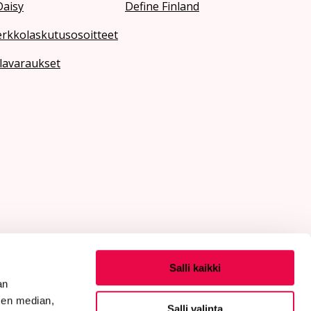
Daisy
Define Finland
erkkolaskutusosoitteet
lavaraukset
Salli kaikki
an
sen median,
Salli valinta