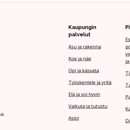
Kaupungin
P
palvelut
Es
Asu ja rakenna
pö
vi
Koe ja näe
ja
Opi ja kasvata
Ti
Työskentele ja yritä
T
Elä ja voi hyvin
Pa
Vaikuta ja tutustu
Ka
a.
Asioi
Da