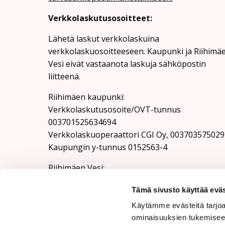
Verkkolaskutusosoitteet:
Lähetä laskut verkkolaskuina
verkkolaskuosoitteeseen. Kaupunki ja Riihimä
Vesi eivät vastaanota laskuja sähköpostin
liitteenä.
Riihimäen kaupunki:
Verkkolaskutusosoite/OVT-tunnus
003701525634694
Verkkolaskuoperaattori CGI Oy, 003703575029
Kaupungin y-tunnus 0152563-4
Rii­hi­mäen Vesi:
Verkkolaskutusosoite/OVT-tunnus
Tämä sivusto käyttää eväs
003701525634100
Verkkolaskuoperaattori CGI Oy, 003703575029
Käytämme evästeitä tarjoa
Riihimäen Veden y-tunnus 0152563-4
ominaisuuksien tukemisee