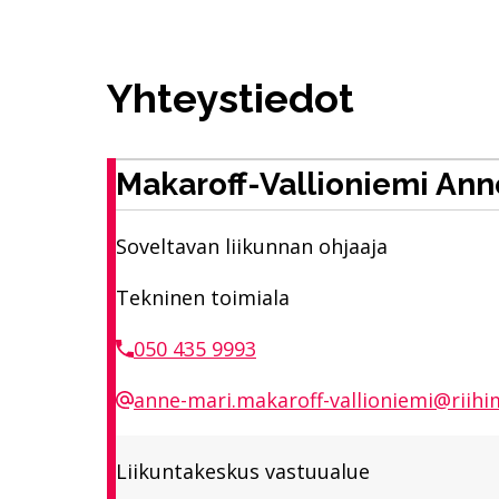
Yhteystiedot
Makaroff-Vallioniemi Ann
Soveltavan liikunnan ohjaaja
Tekninen toimiala
050 435 9993
anne-mari.makaroff-vallioniemi@riihim
Liikuntakeskus vastuualue