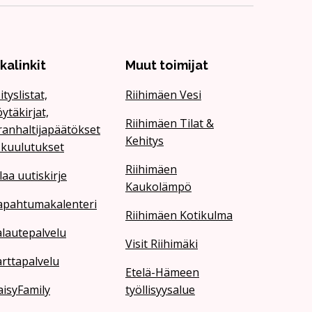
ikalinkit
Muut toimijat
ityslistat,
Riihimäen Vesi
ytäkirjat,
Riihimäen Tilat &
ranhaltijapäätökset
Kehitys
 kuulutukset
Riihimäen
laa uutiskirje
Kaukolämpö
apahtumakalenteri
Riihimäen Kotikulma
lautepalvelu
Visit Riihimäki
rttapalvelu
Etelä-Hämeen
isyFamily
työllisyysalue