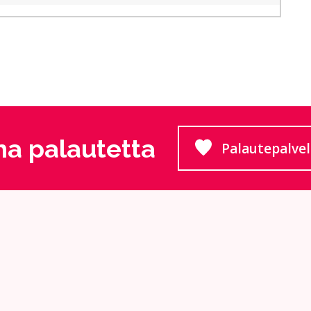
a palautetta
Palautepalve
Siirtyy