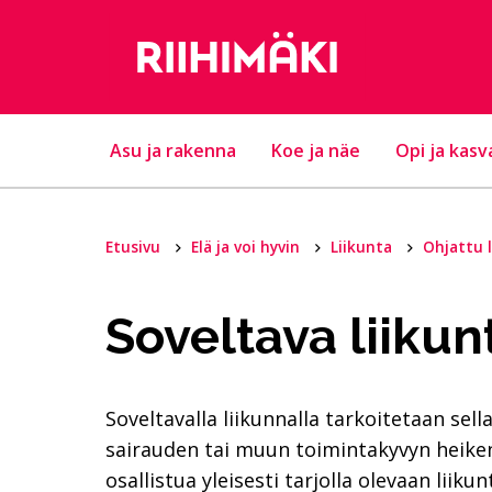
Hyppää sisältöön
Asu ja rakenna
Koe ja näe
Opi ja kasv
Etusivu
Elä ja voi hyvin
Liikunta
Ohjattu 
Soveltava liikun
Soveltavalla liikunnalla tarkoitetaan sell
sairauden tai muun toimintakyvyn heikent
osallistua yleisesti tarjolla olevaan liikun