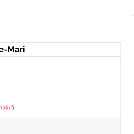
e-Mari
aki.fi