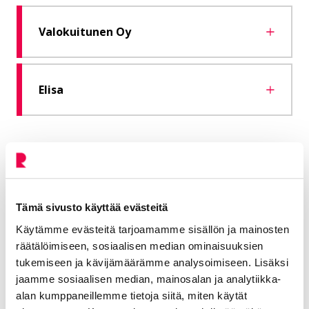
Valokuitunen Oy
Elisa
Lisää aiheesta: Rakentaminen
Tämä sivusto käyttää evästeitä
Käytämme evästeitä tarjoamamme sisällön ja mainosten
räätälöimiseen, sosiaalisen median ominaisuuksien
Valokuitutyömaat Riihimäellä
Nykyinen sivu
Klikkaa käyttääksesi valikkoa
tukemiseen ja kävijämäärämme analysoimiseen. Lisäksi
jaamme sosiaalisen median, mainosalan ja analytiikka-
alan kumppaneillemme tietoja siitä, miten käytät