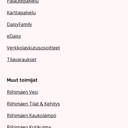
Palautepalvelu
Karttapalvelu
DaisyFamily
eDaisy
Verkkolaskutusosoitteet
Tilavaraukset
Muut toimijat
Riihimäen Vesi
Riihimäen Tilat & Kehitys
Riihimäen Kaukolämpö
Riihimäen Kotikulma