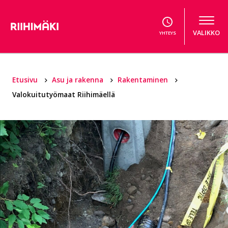
Hyppää sisältöön
VALIKKO
YHTEYS
Etusivu
Asu ja rakenna
Rakentaminen
Valokuitutyömaat Riihimäellä