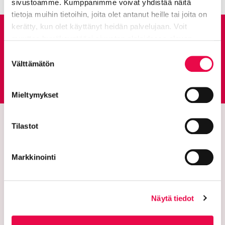
sivustoamme. Kumppanimme voivat yhdistää näitä
tietoja muihin tietoihin, joita olet antanut heille tai joita on
kerätty, kun olet käyttänyt heidän palvelujaan. Voit
Anna palautetta
muuttaa hyväksyntääsi sivuston alalaidassa olevan
Tietoa evästeistä
linkin kautta.
Suostumuksen
Välttämätön
valinta
Palautepalvelu
Siirtyy ulkoiselle sivust
Mieltymykset
Tilastot
Markkinointi
Näytä tiedot
Riihimäen kaupunki