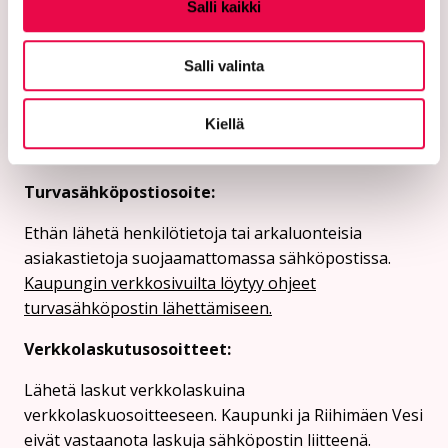
PL 125 (Eteläinen Asemakatu 2)
Salli kaikki
11101 Riihimäki
Salli valinta
Vaihde: 019 758 4000
Sähköpostiosoitteet:
Kiellä
etunimi.sukunimi@riihimaki.fi
Turvasähköpostiosoite:
Ethän lähetä henkilötietoja tai arkaluonteisia
asiakastietoja suojaamattomassa sähköpostissa.
Kaupungin verkkosivuilta löytyy ohjeet
turvasähköpostin lähettämiseen.
Verkkolaskutusosoitteet:
Lähetä laskut verkkolaskuina
verkkolaskuosoitteeseen. Kaupunki ja Riihimäen Vesi
eivät vastaanota laskuja sähköpostin liitteenä.