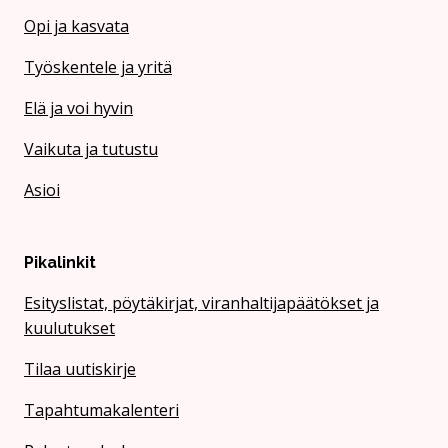
Opi ja kasvata
Työskentele ja yritä
Elä ja voi hyvin
Vaikuta ja tutustu
Asioi
Pikalinkit
Esityslistat, pöytäkirjat, viranhaltijapäätökset ja
kuulutukset
Tilaa uutiskirje
Tapahtumakalenteri