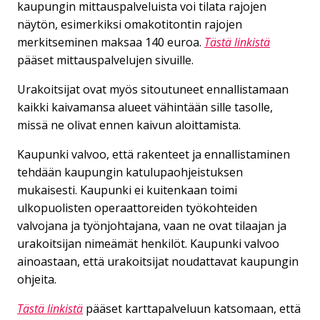
kaupungin mittauspalveluista voi tilata rajojen
näytön, esimerkiksi omakotitontin rajojen
merkitseminen maksaa 140 euroa.
Tästä linkistä
pääset mittauspalvelujen sivuille.
Urakoitsijat ovat myös sitoutuneet ennallistamaan
kaikki kaivamansa alueet vähintään sille tasolle,
missä ne olivat ennen kaivun aloittamista.
Kaupunki valvoo, että rakenteet ja ennallistaminen
tehdään kaupungin katulupaohjeistuksen
mukaisesti. Kaupunki ei kuitenkaan toimi
ulkopuolisten operaattoreiden työkohteiden
valvojana ja työnjohtajana, vaan ne ovat tilaajan ja
urakoitsijan nimeämät henkilöt. Kaupunki valvoo
ainoastaan, että urakoitsijat noudattavat kaupungin
ohjeita.
Tästä linkistä
pääset karttapalveluun katsomaan, että