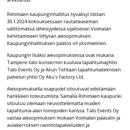
Riihimäen kaupunginhallitus hyväksyi tiistain
30.1.2024 kokouksessaan rautatieaseman
välittömässä läheisyydessä sijaitsevan Voimalan
kehittämiseen liittyvän aiesopimuksen.
Kaupunginhallituksen päätös oli yksimielinen.
Kaupungin lisäksi aiesopimuksessa ovat mukana
Tampere-talo-konserniin kuuluva tapahtumayhtiö
Talo Events Oy ja Akun Tehtaan tapahtumateknisen
palvelun yhtiö Oy Aku´s Factory Ltd.
Aiesopimuksella osapuolet sitoutuvat edistämään
hankkeen toteutumista. Samalla Riihimäen kaupunki
sitoutuu olemaan neuvottelematta muiden
tapahtuma-alan toimijoiden kanssa. Talo Events Oy
vastaa aiesopimuksen mukaan Voimalan pääsalin ja
aulakerroksen ravintolapalveluiden ja