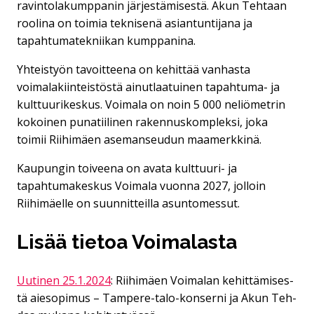
ravintolakumppanin järjestämisestä. Akun Tehtaan
roolina on toimia teknisenä asiantuntijana ja
tapahtumatekniikan kumppanina.
Yhteistyön tavoitteena on kehittää vanhasta
voimalakiinteistöstä ainutlaatuinen tapahtuma- ja
kulttuurikeskus. Voimala on noin 5 000 neliömetrin
kokoinen punatiilinen rakennuskompleksi, joka
toimii Riihimäen asemanseudun maamerkkinä.
Kaupungin toiveena on avata kulttuuri- ja
tapahtumakeskus Voimala vuonna 2027, jolloin
Riihimäelle on suunnitteilla asuntomessut.
Li­sää tie­toa Voi­ma­las­ta
Uutinen 25.1.2024
: Rii­hi­mäen Voi­ma­lan ke­hit­tä­mi­ses­
tä ai­e­so­pi­mus – Tam­pe­re-talo-kon­ser­ni ja Akun Teh­