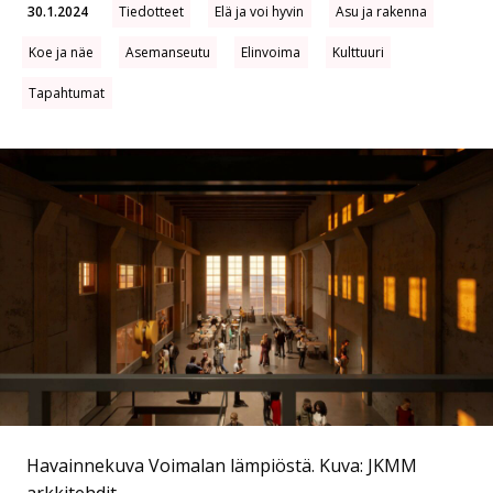
30.1.2024
Tiedotteet
Elä ja voi hyvin
Asu ja rakenna
Koe ja näe
Asemanseutu
Elinvoima
Kulttuuri
Tapahtumat
Havainnekuva Voimalan lämpiöstä.
Kuva: JKMM
arkkitehdit