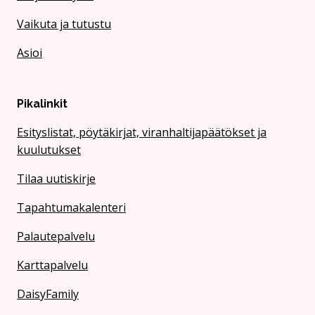
Vaikuta ja tutustu
Asioi
Pikalinkit
Esityslistat, pöytäkirjat, viranhaltijapäätökset ja
kuulutukset
Tilaa uutiskirje
Tapahtumakalenteri
Palautepalvelu
Karttapalvelu
DaisyFamily