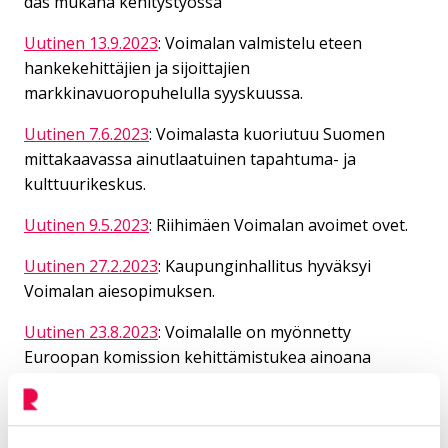
das mu­ka­na ke­hi­tys­työs­sä
Uutinen 13.9.2023
: Voimalan valmistelu eteen
hankekehittäjien ja sijoittajien
markkinavuoropuhelulla syyskuussa.
Uutinen 7.6.2023
: Voimalasta kuoriutuu Suomen
mittakaavassa ainutlaatuinen tapahtuma- ja
kulttuurikeskus.
Uutinen 9.5.2023
: Riihimäen Voimalan avoimet ovet.
Uutinen 27.2.2023
: Kaupunginhallitus hyväksyi
Voimalan aiesopimuksen.
Uutinen 23.8.2023
: Voimalalle on myönnetty
Euroopan komission kehittämistukea ainoana
hankkeena Suomessa.