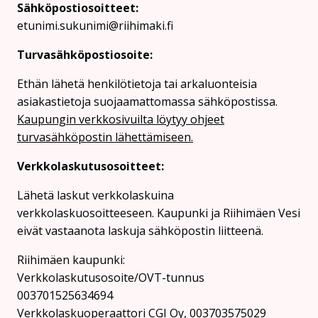
Sähköpostiosoitteet:
etunimi.sukunimi@riihimaki.fi
Turvasähköpostiosoite:
Ethän lähetä henkilötietoja tai arkaluonteisia
asiakastietoja suojaamattomassa sähköpostissa.
Kaupungin verkkosivuilta löytyy ohjeet
turvasähköpostin lähettämiseen.
Verkkolaskutusosoitteet:
Lähetä laskut verkkolaskuina
verkkolaskuosoitteeseen. Kaupunki ja Riihimäen Vesi
eivät vastaanota laskuja sähköpostin liitteenä.
Riihimäen kaupunki:
Verkkolaskutusosoite/OVT-tunnus
003701525634694
Verkkolaskuoperaattori CGI Oy, 003703575029