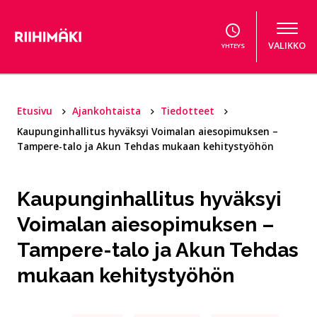
Hyppää sisältöön
VALIKKO
YHTEYS
Etusivu
Ajankohtaista
Tiedotteet
Kaupunginhallitus hyväksyi Voimalan aiesopimuksen –
Tampere-talo ja Akun Tehdas mukaan kehitystyöhön
Kaupunginhallitus hyväksyi
Voimalan aiesopimuksen –
Tampere-talo ja Akun Tehdas
mukaan kehitystyöhön