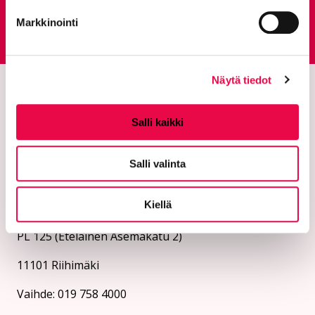
Palautepalvelu
Markkinointi
Siirtyy ulkoiselle sivust
Näytä tiedot
Salli kaikki
Salli valinta
Kiellä
Riihimäen kaupunki
PL 125 (Eteläinen Asemakatu 2)
11101 Riihimäki
Vaihde: 019 758 4000