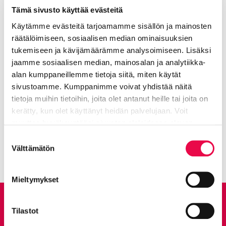
Jaa Facebookissa
Jaa LinkedInissä
Jaa X:ssä
Jaa WhasAppissa
Tämä sivusto käyttää evästeitä
Jaa:
Käytämme evästeitä tarjoamamme sisällön ja mainosten
räätälöimiseen, sosiaalisen median ominaisuuksien
Kategorioiden arkisto:
Tiedotteet
tukemiseen ja kävijämäärämme analysoimiseen. Lisäksi
jaamme sosiaalisen median, mainosalan ja analytiikka-
Aihealueet:
Elä ja voi hyvin
,
Asu ja rakenna
,
Koe ja
alan kumppaneillemme tietoja siitä, miten käytät
näe
sivustoamme. Kumppanimme voivat yhdistää näitä
tietoja muihin tietoihin, joita olet antanut heille tai joita on
Avainsanat:
Asemanseutu
,
Elinvoima
,
Kulttuuri
,
kerätty, kun olet käyttänyt heidän palvelujaan. Voit
Tapahtumat
muuttaa hyväksyntääsi sivuston alalaidassa olevan
Kaikki artikkelit:
Ajankohtaista
Tietoa evästeistä
linkin kautta.
Suostumuksen
Välttämätön
valinta
Mieltymykset
Anna palautetta
Tilastot