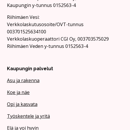
Kaupungin y-tunnus 0152563-4
Rii­hi­mäen Vesi:
Verkkolaskutusosoite/OVT-tunnus
003701525634100
Verkkolaskuoperaattori CGI Oy, 003703575029
Riihimäen Veden y-tunnus 0152563-4
Kaupungin palvelut
Asu ja rakenna
Koe ja näe
Opi ja kasvata
Työskentele ja yritä
Elä ja voi hyvin