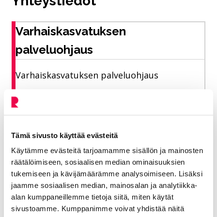
Yhteystiedot
Varhaiskasvatuksen
palveluohjaus
Varhaiskasvatuksen palveluohjaus
Sivistyksen ja hyvinvoinnin toimiala
040 728 6435
Tämä sivusto käyttää evästeitä
varhaiskasvatus@riihimaki.fi
Käytämme evästeitä tarjoamamme sisällön ja mainosten
räätälöimiseen, sosiaalisen median ominaisuuksien
Asiakasmaksut, Daisy-tuki,
tukemiseen ja kävijämäärämme analysoimiseen. Lisäksi
Varhaiskasvatushakemukset
jaamme sosiaalisen median, mainosalan ja analytiikka-
alan kumppaneillemme tietoja siitä, miten käytät
sivustoamme. Kumppanimme voivat yhdistää näitä