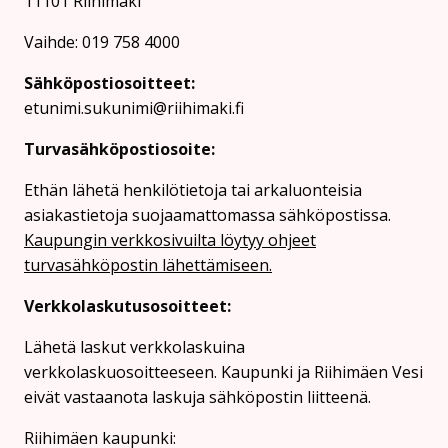
11101 Riihimäki
Vaihde: 019 758 4000
Sähköpostiosoitteet:
etunimi.sukunimi@riihimaki.fi
Turvasähköpostiosoite:
Ethän lähetä henkilötietoja tai arkaluonteisia
asiakastietoja suojaamattomassa sähköpostissa.
Kaupungin verkkosivuilta löytyy ohjeet
turvasähköpostin lähettämiseen.
Verkkolaskutusosoitteet:
Lähetä laskut verkkolaskuina
verkkolaskuosoitteeseen. Kaupunki ja Riihimäen Vesi
eivät vastaanota laskuja sähköpostin liitteenä.
Riihimäen kaupunki: