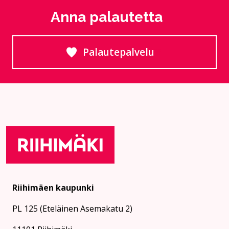
Anna palautetta
Palautepalvelu
Siirtyy ulkoiselle sivust
Riihimäen kaupunki
PL 125 (Eteläinen Asemakatu 2)