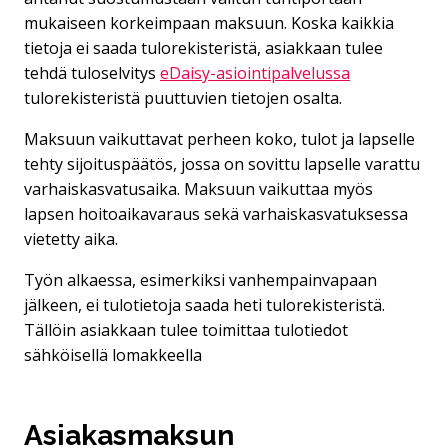
mukaiseen korkeimpaan maksuun. Koska kaikkia
tietoja ei saada tulorekisteristä, asiakkaan tulee
tehdä tuloselvitys
eDaisy-asiointipalvelussa
tulorekisteristä puuttuvien tietojen osalta.
Maksuun vaikuttavat perheen koko, tulot ja lapselle
tehty sijoituspäätös, jossa on sovittu lapselle varattu
varhaiskasvatusaika. Maksuun vaikuttaa myös
lapsen hoitoaikavaraus sekä varhaiskasvatuksessa
vietetty aika.
Työn alkaessa, esimerkiksi vanhempainvapaan
jälkeen, ei tulotietoja saada heti tulorekisteristä.
Tällöin asiakkaan tulee toimittaa tulotiedot
sähköisellä lomakkeella
Asiakasmaksun