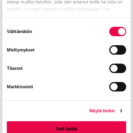
tietoja muihin tietoihin, joita olet antanut heille tai joita on
kerätty, kun olet käyttänyt heidän palvelujaan. Voit
muuttaa hyväksyntääsi sivuston alalaidassa olevan
Tietoa evästeistä
linkin kautta.
Suostumuksen
Lisää aiheesta: Varhaiskasvatus
Välttämätön
valinta
Asiakasmaksut
Mieltymykset
Nykyinen sivu
Klikkaa käyttääksesi valikkoa
Tilastot
Suunnitelmia
Markkinointi
Varhaiskasvatussuunnitelman
perusteet
Näytä tiedot
Salli kaikki
Esiopetuksen