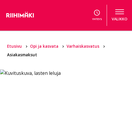
Hyppää sisältöön
VALIKKO
YHTEYS
Etusivu
Opi ja kasvata
Varhaiskasvatus
Asiakasmaksut