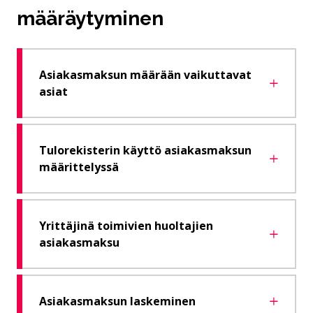
määräytyminen
Asiakasmaksun määrään vaikuttavat
asiat
Tulorekisterin käyttö asiakasmaksun
määrittelyssä
Yrittäjinä toimivien huoltajien
asiakasmaksu
Asiakasmaksun laskeminen