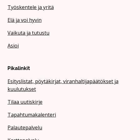
Työskentele ja yritä
Elä ja voi hyvin
Vaikuta ja tutustu
Asioi
Pikalinkit
Esityslistat, pöytäkirjat, viranhaltijapäätökset ja
kuulutukset
Tilaa uutiskirje
Tapahtumakalenteri
Palautepalvelu