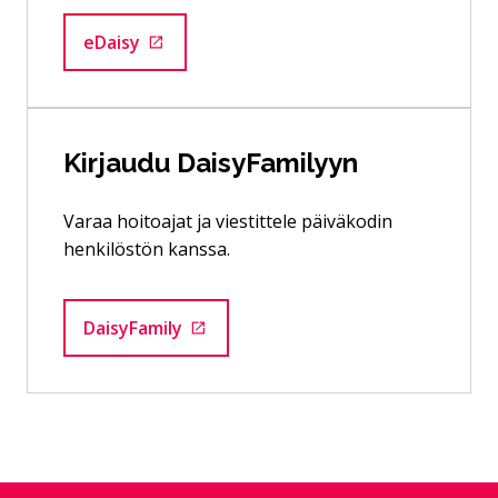
eDaisy
Siirtyy ulkoiselle sivustolle
Kirjaudu DaisyFamilyyn
Varaa hoitoajat ja viestittele päiväkodin
henkilöstön kanssa.
DaisyFamily
Siirtyy ulkoiselle sivustolle