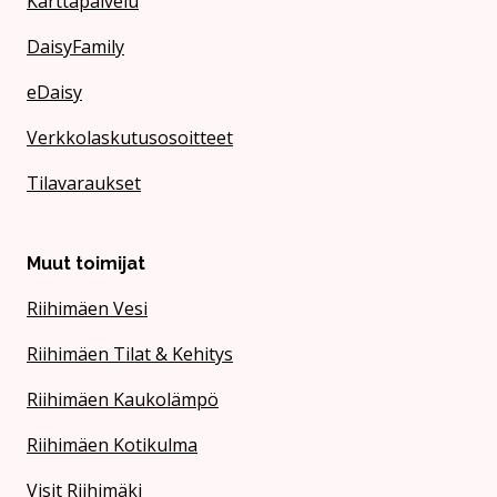
Karttapalvelu
DaisyFamily
eDaisy
Verkkolaskutusosoitteet
Tilavaraukset
Muut toimijat
Riihimäen Vesi
Riihimäen Tilat & Kehitys
Riihimäen Kaukolämpö
Riihimäen Kotikulma
Visit Riihimäki