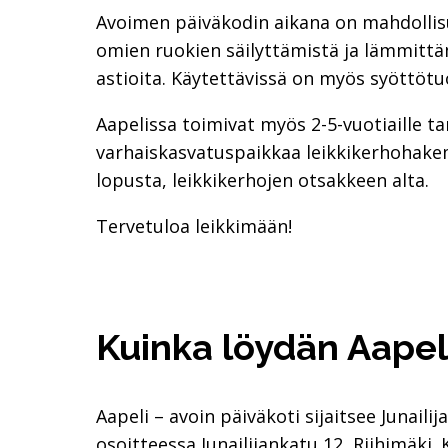
Avoimen päiväkodin aikana on mahdollisu
omien ruokien säilyttämistä ja lämmittä
astioita. Käytettävissä on myös syöttötuo
Aapelissa toimivat myös 2-5-vuotiaille ta
varhaiskasvatuspaikkaa leikkikerhohakem
lopusta, leikkikerhojen otsakkeen alta.
Tervetuloa leikkimään!
Kuinka löydän Aapel
Aapeli – avoin päiväkoti sijaitsee Junail
osoitteessa Junailijankatu 12, Riihimäki. 