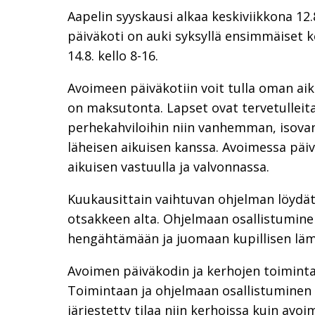
Aapelin syyskausi alkaa keskiviikkona 12.
päiväkoti on auki syksyllä ensimmäiset ke
14.8. kello 8-16.
Avoimeen päiväkotiin voit tulla oman ai
on maksutonta. Lapset ovat tervetulleit
perhekahviloihin niin vanhemman, isov
läheisen aikuisen kanssa. Avoimessa päiv
aikuisen vastuulla ja valvonnassa.
Kuukausittain vaihtuvan ohjelman löydät 
otsakkeen alta. Ohjelmaan osallistuminen
hengähtämään ja juomaan kupillisen lä
Avoimen päiväkodin ja kerhojen toiminta
Toimintaan ja ohjelmaan osallistuminen o
järjestetty tilaa niin kerhoissa kuin av