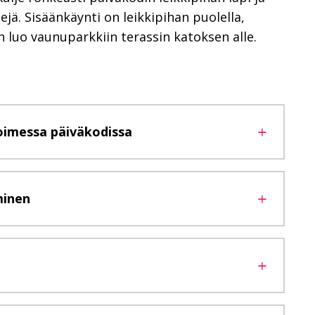
tejä. Sisäänkäynti on leikkipihan puolella,
n luo vaunuparkkiin terassin katoksen alle.
oimessa päiväkodissa
minen