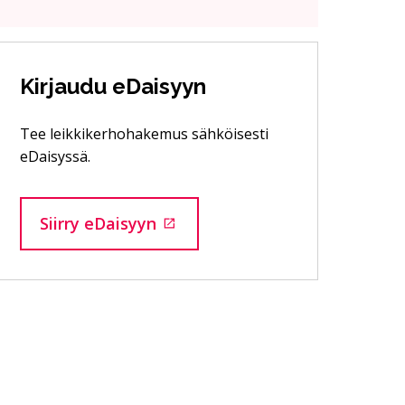
Kirjaudu eDaisyyn
Tee leikkikerhohakemus sähköisesti
eDaisyssä.
Siirry eDaisyyn
Siirtyy ulkoiselle sivustolle