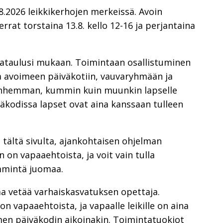
8.2026 leikkikerhojen merkeissä. Avoin
rrat torstaina 13.8. kello 12-16 ja perjantaina
kataulusi mukaan. Toimintaan osallistuminen
a avoimeen päiväkotiin, vauvaryhmään ja
anhemman, kummin kuin muunkin lapselle
äkodissa lapset ovat aina kanssaan tulleen
tältä sivulta, ajankohtaisen ohjelman
 on vapaaehtoista, ja voit vain tulla
mmintä juomaa.
a vetää varhaiskasvatuksen opettaja.
n vapaaehtoista, ja vapaalle leikille on aina
oimen päiväkodin aikoinakin. Toimintatuokiot