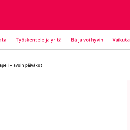
ata
Työskentele ja yritä
Elä ja voi hyvin
Vaikuta
apeli – avoin päiväkoti