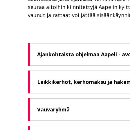
seuraa aitoihin kiinnitettyjä Aapelin kylt
vaunut ja rattaat voi jättää sisäänkäynni
Ajankohtaista ohjelmaa Aapeli - av
Leikkikerhot, kerhomaksu ja hake
Vauvaryhmä