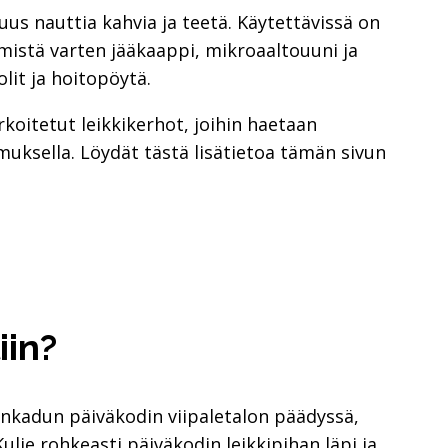
us nauttia kahvia ja teetä. Käytettävissä on
mistä varten jääkaappi, mikroaaltouuni ja
lit ja hoitopöytä.
rkoitetut leikkikerhot, joihin haetaan
uksella. Löydät tästä lisätietoa tämän sivun
iin?
ijankadun päiväkodin viipaletalon päädyssä,
Kulje rohkeasti päiväkodin leikkipihan läpi ja