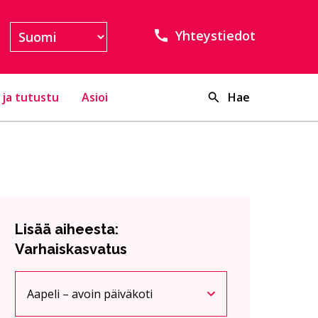
Yhteystiedot
 ja tutustu
Asioi
Hae
Lisää aiheesta:
Varhaiskasvatus
Aapeli – avoin päiväkoti
Nykyinen sivu
Klikkaa käyttääksesi valikkoa