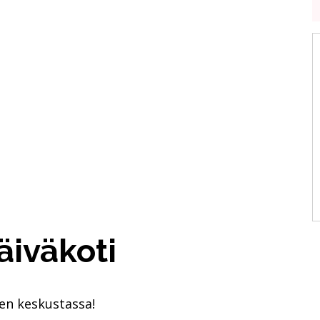
äiväkoti
äen keskustassa!