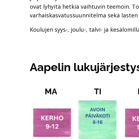
ovat lyhyitä hetkiä vaihtuvin teemoin. 
varhaiskasvatussuunnitelma sekä lasten j
Koulujen syys-, joulu-, talvi- ja kesälomill
Aapelin lukujärjesty