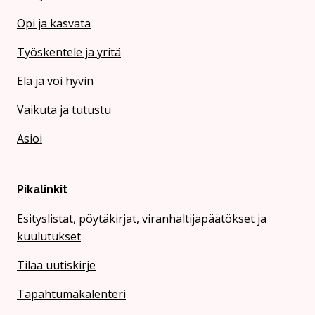
Opi ja kasvata
Työskentele ja yritä
Elä ja voi hyvin
Vaikuta ja tutustu
Asioi
Pikalinkit
Esityslistat, pöytäkirjat, viranhaltijapäätökset ja
kuulutukset
Tilaa uutiskirje
Tapahtumakalenteri