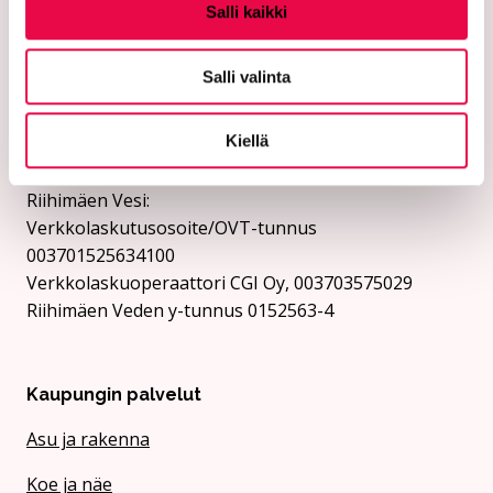
Salli kaikki
Riihimäen kaupunki:
Verkkolaskutusosoite/OVT-tunnus
Salli valinta
003701525634694
Verkkolaskuoperaattori CGI Oy, 003703575029
Kiellä
Kaupungin y-tunnus 0152563-4
Rii­hi­mäen Vesi:
Verkkolaskutusosoite/OVT-tunnus
003701525634100
Verkkolaskuoperaattori CGI Oy, 003703575029
Riihimäen Veden y-tunnus 0152563-4
Kaupungin palvelut
Asu ja rakenna
Koe ja näe