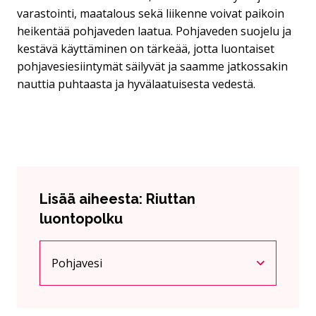
varastointi, maatalous sekä liikenne voivat paikoin
heikentää pohjaveden laatua. Pohjaveden suojelu ja
kestävä käyttäminen on tärkeää, jotta luontaiset
pohjavesiesiintymät säilyvät ja saamme jatkossakin
nauttia puhtaasta ja hyvälaatuisesta vedestä.
Lisää aiheesta: Riuttan
luontopolku
Pohjavesi
Nykyinen sivu
Klikkaa käyttääksesi valikkoa