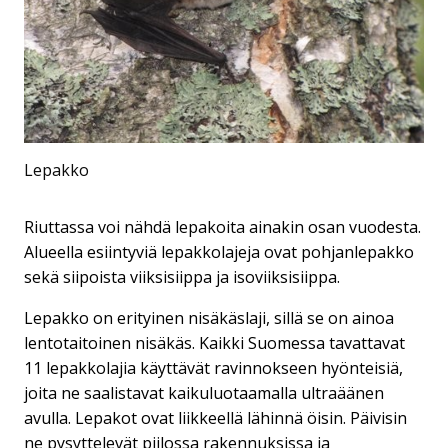
Lepakko
Riuttassa voi nähdä lepakoita ainakin osan vuodesta.
Alueella esiintyviä lepakkolajeja ovat pohjanlepakko
sekä siipoista viiksisiippa ja isoviiksisiippa.
Lepakko on erityinen nisäkäslaji, sillä se on ainoa
lentotaitoinen nisäkäs. Kaikki Suomessa tavattavat
11 lepakkolajia käyttävät ravinnokseen hyönteisiä,
joita ne saalistavat kaikuluotaamalla ultraäänen
avulla. Lepakot ovat liikkeellä lähinnä öisin. Päivisin
ne pysyttelevät piilossa rakennuksissa ja