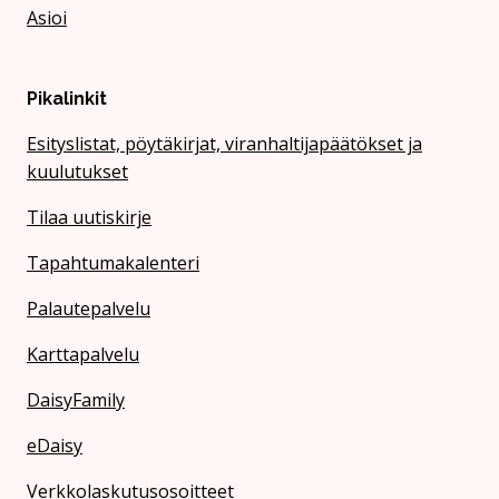
Asioi
Pikalinkit
Esityslistat, pöytäkirjat, viranhaltijapäätökset ja
kuulutukset
Tilaa uutiskirje
Tapahtumakalenteri
Palautepalvelu
Karttapalvelu
DaisyFamily
eDaisy
Verkkolaskutusosoitteet