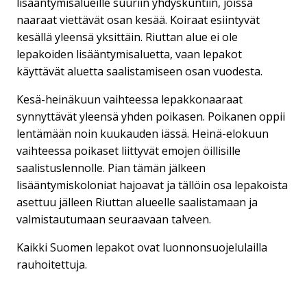
lisääntymisalueille suuriin yhdyskuntiin, joissa
naaraat viettävät osan kesää. Koiraat esiintyvät
kesällä yleensä yksittäin. Riuttan alue ei ole
lepakoiden lisääntymisaluetta, vaan lepakot
käyttävät aluetta saalistamiseen osan vuodesta.
Kesä-heinäkuun vaihteessa lepakkonaaraat
synnyttävät yleensä yhden poikasen. Poikanen oppii
lentämään noin kuukauden iässä. Heinä-elokuun
vaihteessa poikaset liittyvät emojen öillisille
saalistuslennolle. Pian tämän jälkeen
lisääntymiskoloniat hajoavat ja tällöin osa lepakoista
asettuu jälleen Riuttan alueelle saalistamaan ja
valmistautumaan seuraavaan talveen.
Kaikki Suomen lepakot ovat luonnonsuojelulailla
rauhoitettuja.