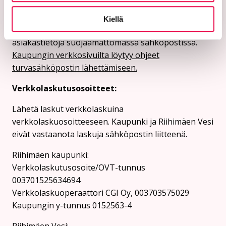
Turvasähköpostiosoite:
Kiellä
Ethän lähetä henkilötietoja tai arkaluonteisia
asiakastietoja suojaamattomassa sähköpostissa.
Kaupungin verkkosivuilta löytyy ohjeet
turvasähköpostin lähettämiseen.
Verkkolaskutusosoitteet:
Lähetä laskut verkkolaskuina
verkkolaskuosoitteeseen. Kaupunki ja Riihimäen Vesi
eivät vastaanota laskuja sähköpostin liitteenä.
Riihimäen kaupunki:
Verkkolaskutusosoite/OVT-tunnus
003701525634694
Verkkolaskuoperaattori CGI Oy, 003703575029
Kaupungin y-tunnus 0152563-4