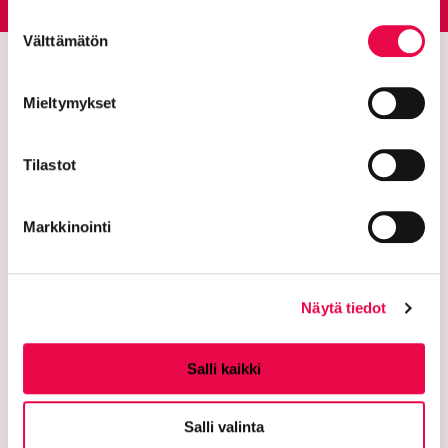
Tietoa evästeistä
linkin kautta.
Suostumuksen
Välttämätön
valinta
Mieltymykset
Tilastot
Markkinointi
Riihimäen kaupunki
PL 125 (Eteläinen Asemakatu 2)
Näytä tiedot
11101 Riihimäki
Vaihde: 019 758 4000
Salli kaikki
Sähköpostiosoitteet:
etunimi.sukunimi@riihimaki.fi
Salli valinta