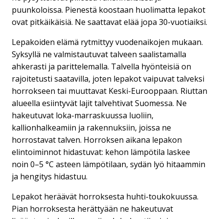
puunkoloissa. Pienestä koostaan huolimatta lepakot
ovat pitkäikäisiä. Ne saattavat elää jopa 30-vuotiaiksi.
Lepakoiden elämä rytmittyy vuodenaikojen mukaan.
Syksyllä ne valmistautuvat talveen saalistamalla
ahkerasti ja parittelemalla. Talvella hyönteisiä on
rajoitetusti saatavilla, joten lepakot vaipuvat talveksi
horrokseen tai muuttavat Keski-Eurooppaan. Riuttan
alueella esiintyvät lajit talvehtivat Suomessa. Ne
hakeutuvat loka-marraskuussa luoliin,
kallionhalkeamiin ja rakennuksiin, joissa ne
horrostavat talven. Horroksen aikana lepakon
elintoiminnot hidastuvat: kehon lämpötila laskee
noin 0–5 °C asteen lämpötilaan, sydän lyö hitaammin
ja hengitys hidastuu.
Lepakot heräävät horroksesta huhti-toukokuussa.
Pian horroksesta herättyään ne hakeutuvat