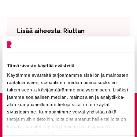
Lisää aiheesta: Riuttan
luontopolku
Lepakot
Nykyinen sivu
Klikkaa käyttääksesi valikkoa
Tämä sivusto käyttää evästeitä
Käytämme evästeitä tarjoamamme sisällön ja mainosten
räätälöimiseen, sosiaalisen median ominaisuuksien
tukemiseen ja kävijämäärämme analysoimiseen. Lisäksi
jaamme sosiaalisen median, mainosalan ja analytiikka-
alan kumppaneillemme tietoja siitä, miten käytät
Anna palautetta
sivustoamme. Kumppanimme voivat yhdistää näitä
tietoja muihin tietoihin, joita olet antanut heille tai joita on
kerätty, kun olet käyttänyt heidän palvelujaan. Voit
Palautepalvelu
Siirtyy ulkoiselle sivust
muuttaa hyväksyntääsi sivuston alalaidassa olevan