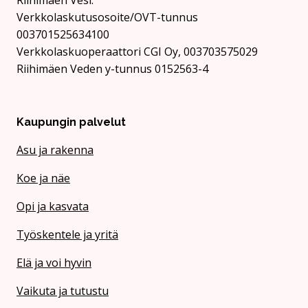
Rii­hi­mäen Vesi:
Verkkolaskutusosoite/OVT-tunnus
003701525634100
Verkkolaskuoperaattori CGI Oy, 003703575029
Riihimäen Veden y-tunnus 0152563-4
Kaupungin palvelut
Asu ja rakenna
Koe ja näe
Opi ja kasvata
Työskentele ja yritä
Elä ja voi hyvin
Vaikuta ja tutustu