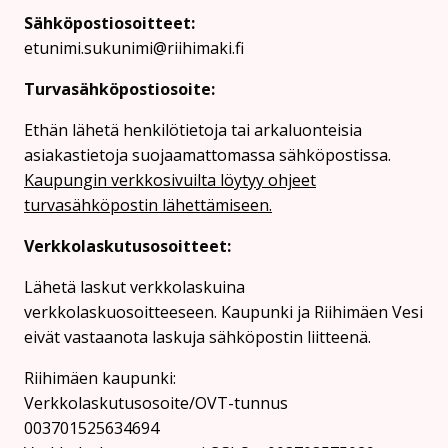
Sähköpostiosoitteet:
etunimi.sukunimi@riihimaki.fi
Turvasähköpostiosoite:
Ethän lähetä henkilötietoja tai arkaluonteisia
asiakastietoja suojaamattomassa sähköpostissa.
Kaupungin verkkosivuilta löytyy ohjeet
turvasähköpostin lähettämiseen.
Verkkolaskutusosoitteet:
Lähetä laskut verkkolaskuina
verkkolaskuosoitteeseen. Kaupunki ja Riihimäen Vesi
eivät vastaanota laskuja sähköpostin liitteenä.
Riihimäen kaupunki:
Verkkolaskutusosoite/OVT-tunnus
003701525634694