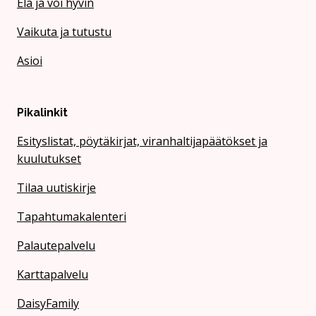
Elä ja voi hyvin
Vaikuta ja tutustu
Asioi
Pikalinkit
Esityslistat, pöytäkirjat, viranhaltijapäätökset ja
kuulutukset
Tilaa uutiskirje
Tapahtumakalenteri
Palautepalvelu
Karttapalvelu
DaisyFamily