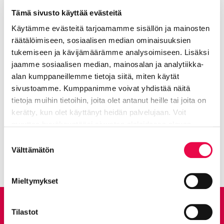
Tämä sivusto käyttää evästeitä
Käytämme evästeitä tarjoamamme sisällön ja mainosten
räätälöimiseen, sosiaalisen median ominaisuuksien
tukemiseen ja kävijämäärämme analysoimiseen. Lisäksi
jaamme sosiaalisen median, mainosalan ja analytiikka-
alan kumppaneillemme tietoja siitä, miten käytät
Lisää aiheesta: Hatlamminsuon
sivustoamme. Kumppanimme voivat yhdistää näitä
luontopolku
tietoja muihin tietoihin, joita olet antanut heille tai joita on
kerätty, kun olet käyttänyt heidän palvelujaan. Voit
muuttaa hyväksyntääsi sivuston alalaidassa olevan
Keidassuo kasvupaikkana
Nykyinen sivu
Klikkaa käyttääksesi valikkoa
Tietoa evästeistä
linkin kautta.
Suostumuksen
Välttämätön
valinta
Mieltymykset
Anna palautetta
Tilastot