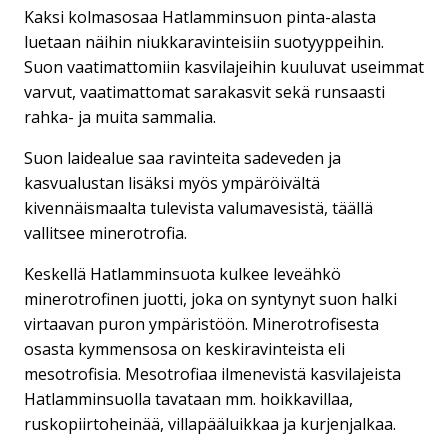
Kaksi kolmasosaa Hatlamminsuon pinta-alasta
luetaan näihin niukkaravinteisiin suotyyppeihin.
Suon vaatimattomiin kasvilajeihin kuuluvat useimmat
varvut, vaatimattomat sarakasvit sekä runsaasti
rahka- ja muita sammalia.
Suon laidealue saa ravinteita sadeveden ja
kasvualustan lisäksi myös ympäröivältä
kivennäismaalta tulevista valumavesistä, täällä
vallitsee minerotrofia.
Keskellä Hatlamminsuota kulkee leveähkö
minerotrofinen juotti, joka on syntynyt suon halki
virtaavan puron ympäristöön. Minerotrofisesta
osasta kymmensosa on keskiravinteista eli
mesotrofisia. Mesotrofiaa ilmenevistä kasvilajeista
Hatlamminsuolla tavataan mm. hoikkavillaa,
ruskopiirtoheinää, villapääluikkaa ja kurjenjalkaa.