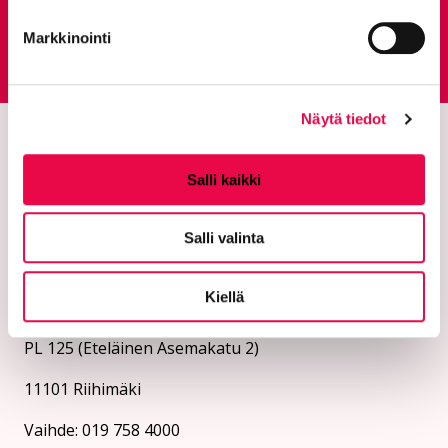
Markkinointi
Palautepalvelu
Siirtyy ulkoiselle sivust
Näytä tiedot
Salli kaikki
Salli valinta
Kiellä
Riihimäen kaupunki
PL 125 (Eteläinen Asemakatu 2)
11101 Riihimäki
Vaihde: 019 758 4000