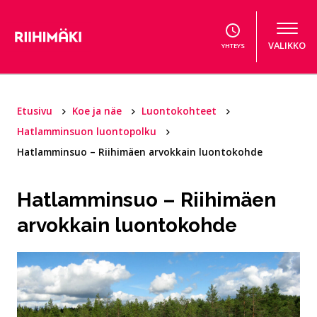
Hyppää sisältöön
VALIKKO
YHTEYS
Etusivu
Koe ja näe
Luontokohteet
Hatlamminsuon luontopolku
Hatlamminsuo – Riihimäen arvokkain luontokohde
Hatlamminsuo – Riihimäen
arvokkain luontokohde