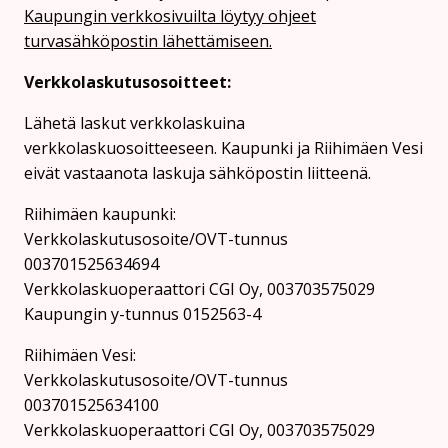
Kaupungin verkkosivuilta löytyy ohjeet
turvasähköpostin lähettämiseen.
Verkkolaskutusosoitteet:
Lähetä laskut verkkolaskuina
verkkolaskuosoitteeseen. Kaupunki ja Riihimäen Vesi
eivät vastaanota laskuja sähköpostin liitteenä.
Riihimäen kaupunki:
Verkkolaskutusosoite/OVT-tunnus
003701525634694
Verkkolaskuoperaattori CGI Oy, 003703575029
Kaupungin y-tunnus 0152563-4
Rii­hi­mäen Vesi:
Verkkolaskutusosoite/OVT-tunnus
003701525634100
Verkkolaskuoperaattori CGI Oy, 003703575029