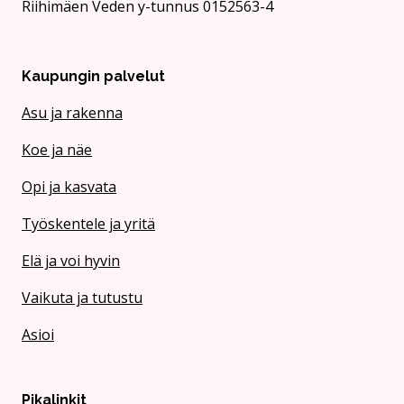
Riihimäen Veden y-tunnus 0152563-4
Kaupungin palvelut
Asu ja rakenna
Koe ja näe
Opi ja kasvata
Työskentele ja yritä
Elä ja voi hyvin
Vaikuta ja tutustu
Asioi
Pikalinkit