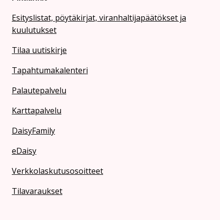
Esityslistat, pöytäkirjat, viranhaltijapäätökset ja
kuulutukset
Tilaa uutiskirje
Tapahtumakalenteri
Palautepalvelu
Karttapalvelu
DaisyFamily
eDaisy
Verkkolaskutusosoitteet
Tilavaraukset