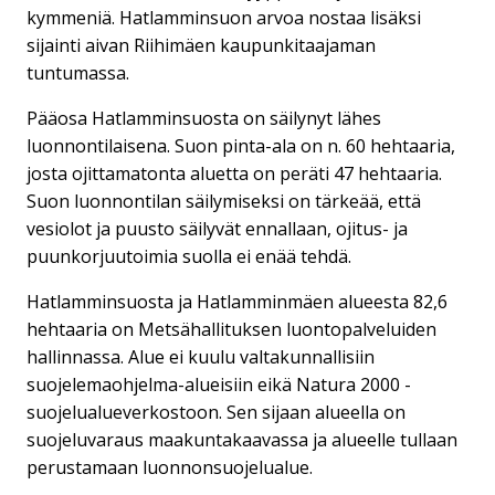
kymmeniä. Hatlamminsuon arvoa nostaa lisäksi
sijainti aivan Riihimäen kaupunkitaajaman
tuntumassa.
Pääosa Hatlamminsuosta on säilynyt lähes
luonnontilaisena. Suon pinta-ala on n. 60 hehtaaria,
josta ojittamatonta aluetta on peräti 47 hehtaaria.
Suon luonnontilan säilymiseksi on tärkeää, että
vesiolot ja puusto säilyvät ennallaan, ojitus- ja
puunkorjuutoimia suolla ei enää tehdä.
Hatlamminsuosta ja Hatlamminmäen alueesta 82,6
hehtaaria on Metsähallituksen luontopalveluiden
hallinnassa. Alue ei kuulu valtakunnallisiin
suojelemaohjelma-alueisiin eikä Natura 2000 -
suojelualueverkostoon. Sen sijaan alueella on
suojeluvaraus maakuntakaavassa ja alueelle tullaan
perustamaan luonnonsuojelualue.