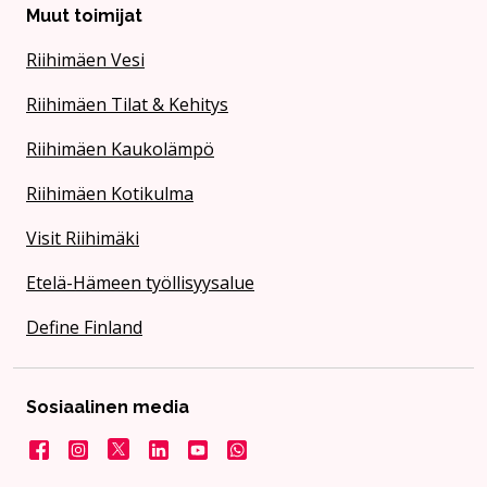
Muut toimijat
Riihimäen Vesi
Riihimäen Tilat & Kehitys
Riihimäen Kaukolämpö
Riihimäen Kotikulma
Visit Riihimäki
Etelä-Hämeen työllisyysalue
Define Finland
Sosiaalinen media
Facebook
Instagram
X
LinkedIn
YouTube
Kaupunki WhatsApissa