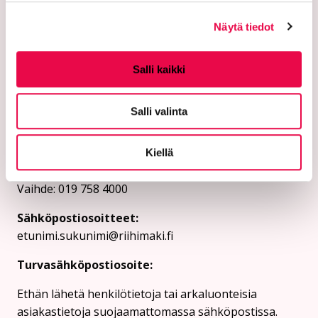
Näytä tiedot
Salli kaikki
Riihimäen kaupunki
Salli valinta
PL 125 (Eteläinen Asemakatu 2)
Kiellä
11101 Riihimäki
Vaihde: 019 758 4000
Sähköpostiosoitteet:
etunimi.sukunimi@riihimaki.fi
Turvasähköpostiosoite:
Ethän lähetä henkilötietoja tai arkaluonteisia
asiakastietoja suojaamattomassa sähköpostissa.