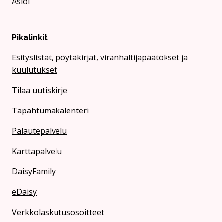
Asioi
Pikalinkit
Esityslistat, pöytäkirjat, viranhaltijapäätökset ja
kuulutukset
Tilaa uutiskirje
Tapahtumakalenteri
Palautepalvelu
Karttapalvelu
DaisyFamily
eDaisy
Verkkolaskutusosoitteet