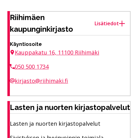
Riihimäen
Lisätiedot
kaupunginkirjasto
Käyntiosoite
Kauppakatu 16, 11100 Riihimäki
050 500 1734
kirjasto@riihimaki.fi
Lasten ja nuorten kirjastopalvelut
Lasten ja nuorten kirjastopalvelut
Sivistyksen ja hyvinvoinnin toimiala