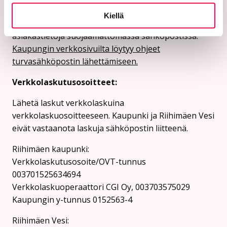
Turvasähköpostiosoite:
Kiellä
Ethän lähetä henkilötietoja tai arkaluonteisia
asiakastietoja suojaamattomassa sähköpostissa.
Kaupungin verkkosivuilta löytyy ohjeet
turvasähköpostin lähettämiseen.
Verkkolaskutusosoitteet:
Lähetä laskut verkkolaskuina
verkkolaskuosoitteeseen. Kaupunki ja Riihimäen Vesi
eivät vastaanota laskuja sähköpostin liitteenä.
Riihimäen kaupunki:
Verkkolaskutusosoite/OVT-tunnus
003701525634694
Verkkolaskuoperaattori CGI Oy, 003703575029
Kaupungin y-tunnus 0152563-4
Rii­hi­mäen Vesi: