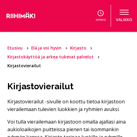
Hyppää sisältöön
VALIKKO
YHTEYS
Etusivu
Elä ja voi hyvin
Kirjasto
Kirjastokäyttöä ja arkea tukevat palvelut
Kirjastovierailut
Kirjastovierailut
Kirjastovierailut -sivulle on koottu tietoa kirjastoon
vierailemaan tulevien luokkien ja ryhmien avuksi.
Voi tulla vierailemaan kirjastoon omalla ajallasi aina
aukioloaikojen puitteissa pienen tai isommankin
ryhmän kanssa. Kirjasto tarjoaa luokille ja ryhmille