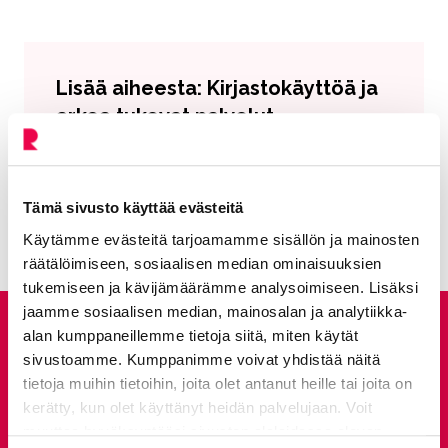
Lisää aiheesta: Kirjastokäyttöä ja
arkea tukevat palvelut
Kirjastovierailut
Nykyinen sivu
Klikkaa käyttääksesi valikkoa
Tämä sivusto käyttää evästeitä
Käytämme evästeitä tarjoamamme sisällön ja mainosten
räätälöimiseen, sosiaalisen median ominaisuuksien
tukemiseen ja kävijämäärämme analysoimiseen. Lisäksi
jaamme sosiaalisen median, mainosalan ja analytiikka-
Anna palautetta
alan kumppaneillemme tietoja siitä, miten käytät
sivustoamme. Kumppanimme voivat yhdistää näitä
tietoja muihin tietoihin, joita olet antanut heille tai joita on
Palautepalvelu
kerätty, kun olet käyttänyt heidän palvelujaan. Voit
Siirtyy ulkoiselle sivust
muuttaa hyväksyntääsi sivuston alalaidassa olevan