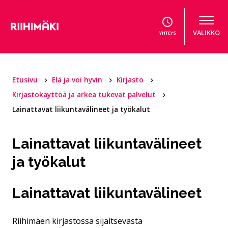
Hyppää sisältöön
VALIKKO
YHTEYS
Etusivu
Elä ja voi hyvin
Kirjasto
Kirjastokäyttöä ja arkea tukevat palvelut
Lainattavat liikuntavälineet ja työkalut
Lainattavat liikuntavälineet
ja työkalut
Lainattavat liikuntavälineet
Riihimäen kirjastossa sijaitsevasta