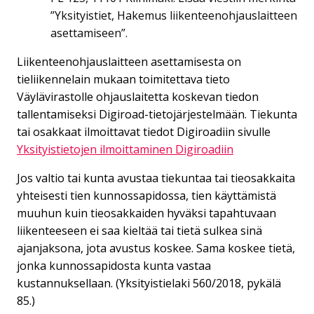
”Yksityistiet, Hakemus liikenteenohjauslaitteen
asettamiseen”.
Liikenteenohjauslaitteen asettamisesta on
tieliikennelain mukaan toimitettava tieto
Väylävirastolle ohjauslaitetta koskevan tiedon
tallentamiseksi Digiroad-tietojärjestelmään. Tiekunta
tai osakkaat ilmoittavat tiedot Digiroadiin sivulle
Yksityistietojen ilmoittaminen Digiroadiin
Jos valtio tai kunta avustaa tiekuntaa tai tieosakkaita
yhteisesti tien kunnossapidossa, tien käyttämistä
muuhun kuin tieosakkaiden hyväksi tapahtuvaan
liikenteeseen ei saa kieltää tai tietä sulkea sinä
ajanjaksona, jota avustus koskee. Sama koskee tietä,
jonka kunnossapidosta kunta vastaa
kustannuksellaan. (Yksityistielaki 560/2018, pykälä
85.)