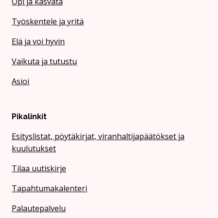
Opi ja kasvata
Työskentele ja yritä
Elä ja voi hyvin
Vaikuta ja tutustu
Asioi
Pikalinkit
Esityslistat, pöytäkirjat, viranhaltijapäätökset ja
kuulutukset
Tilaa uutiskirje
Tapahtumakalenteri
Palautepalvelu