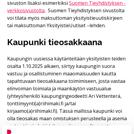
sivuston lisäksi esimerkiksi
Suomen Tieyhdistyksen -
verkkosivustolta.
Suomen Tieyhdistyksen sivustolta
voi tilata myös maksuttoman yksityistieuutiskirjeen
tai maksuttoman YksityistieUutiset –lehden.
Kaupunki tieosakkaana
Kaupungin uusiessa käytänteitään yksityisten teiden
osalta 1.10.2025 alkaen, siirtyy kaupungin suora
vastuu ja osallistuminen maaomaisuuden kautta
tapahtuvaan tieosakkaana toimimiseen, josta vastaa
elinvoiman toimiala ja maankäytön vastuualue
(yhteyshenkilö kaupungingeodeetti Ari Vettenterä,
tonttimyynti(a)riihimaki.fi ja/tai
kirjaamo(a)riihimaki.fi). Tässä mallissa kaupunki voi
olla tieosakas maan omistuksen perusteella ja asema
vastaa täysin ketä tahansa tien varrelta maata
omistavaa. Kaupunki poikkeaa kuitenkin