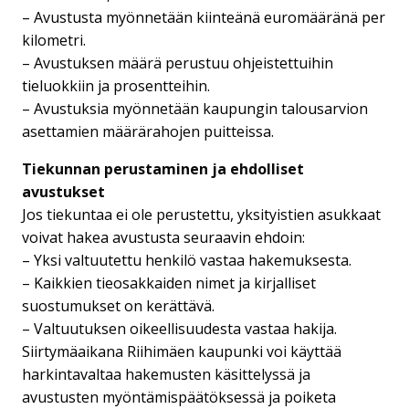
– Avustusta myönnetään kiinteänä euromääränä per
kilometri.
– Avustuksen määrä perustuu ohjeistettuihin
tieluokkiin ja prosentteihin.
– Avustuksia myönnetään kaupungin talousarvion
asettamien määrärahojen puitteissa.
Tiekunnan perustaminen ja ehdolliset
avustukset
Jos tiekuntaa ei ole perustettu, yksityistien asukkaat
voivat hakea avustusta seuraavin ehdoin:
– Yksi valtuutettu henkilö vastaa hakemuksesta.
– Kaikkien tieosakkaiden nimet ja kirjalliset
suostumukset on kerättävä.
– Valtuutuksen oikeellisuudesta vastaa hakija.
Siirtymäaikana Riihimäen kaupunki voi käyttää
harkintavaltaa hakemusten käsittelyssä ja
avustusten myöntämispäätöksessä ja poiketa