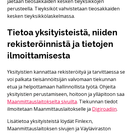
jaetaan tieosakkaiden kesken tieyksikköjen
perusteella. Tieyksiköt vahvistetaan tieosakkaiden
kesken tieyksikkölaskelmassa.
Tietoa yksityisteistä, niiden
rekisteröinnistä ja tietojen
ilmoittamisesta
Yksityistien kannattaa rekisteröityä ja tarvittaessa se
voi palkata tieisännöitsijän valvomaan tiekunnan
etua ja helpottamaan hallinnollista työtä. Ohjeita
yksityistien perustamiseen, hoitoon ja ylläpitoon saa
Maanmittauslaitokselta sivuilta
. Tiekunnan tiedot
ilmoitetaan Maanmittauslaitokselle ja
Digiroadiin
.
Lisätietoa yksityisteistä löydät Finlex:n,
Maanmittauslaitoksen sivujen ja Väyläviraston