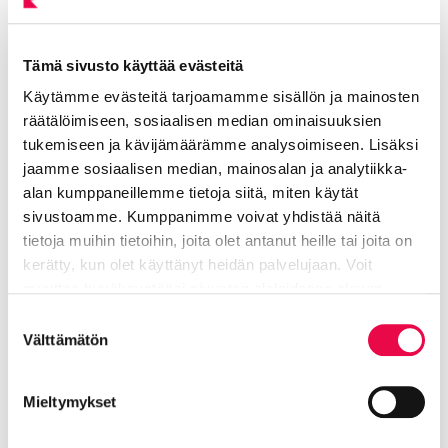
perinteisestä tienomistajasta siten, että kaupunki voi
toimia vain edustuksellisesti – päätökset tehdään
Tämä sivusto käyttää evästeitä
toimielimissä ja viranhaltijoiden muodoltaan
säännellyin menettelyin. Yksityisen tien osakaan
Käytämme evästeitä tarjoamamme sisällön ja mainosten
roolin osalta tämä tarkoittaa sitä, että käytännössä
räätälöimiseen, sosiaalisen median ominaisuuksien
tukemiseen ja kävijämäärämme analysoimiseen. Lisäksi
kaupunki voi osallistua maanomistajana tiekunnan
jaamme sosiaalisen median, mainosalan ja analytiikka-
toimintaan tiekunnan kautta. Kaupungin tavoitteena
alan kumppaneillemme tietoja siitä, miten käytät
on toimiva ja yksityistielain mukainen hallinto kaikilla
sivustoamme. Kumppanimme voivat yhdistää näitä
niillä yksityisillä teillä, joiden osakkaana kaupunki on.
tietoja muihin tietoihin, joita olet antanut heille tai joita on
Mahdollisen tieosakkaana toimimisen lisäksi
kerätty, kun olet käyttänyt heidän palvelujaan. Voit
kaupunki voi avustaa yksityisteitä uusien
muuttaa hyväksyntääsi sivuston alalaidassa olevan
yksityisteiden avustamisen periaatteiden mukaan.
Tietoa evästeistä
linkin kautta.
Suostumuksen
Välttämätön
valinta
Tämän sivun lyhytosoite on riihimaki.fi/yksityistiet.
Mieltymykset
Kaupungille esitettyjä