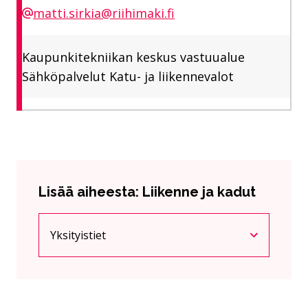
matti.sirkia@riihimaki.fi
Kaupunkitekniikan keskus vastuualue
Sähköpalvelut Katu- ja liikennevalot
Lisää aiheesta: Liikenne ja kadut
Yksityistiet
Nykyinen sivu
Klikkaa käyttääksesi valikkoa