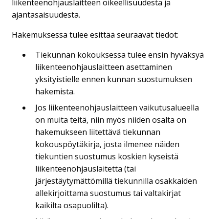
liikenteenohjauslaitteen oikeellisuudesta ja
ajantasaisuudesta.
Hakemuksessa tulee esittää seuraavat tiedot:
Tiekunnan kokouksessa tulee ensin hyväksyä
liikenteenohjauslaitteen asettaminen
yksityistielle ennen kunnan suostumuksen
hakemista.
Jos liikenteenohjauslaitteen vaikutusalueella
on muita teitä, niin myös niiden osalta on
hakemukseen liitettävä tiekunnan
kokouspöytäkirja, josta ilmenee näiden
tiekuntien suostumus koskien kyseistä
liikenteenohjauslaitetta (tai
järjestäytymättömillä tiekunnilla osakkaiden
allekirjoittama suostumus tai valtakirjat
kaikilta osapuolilta).