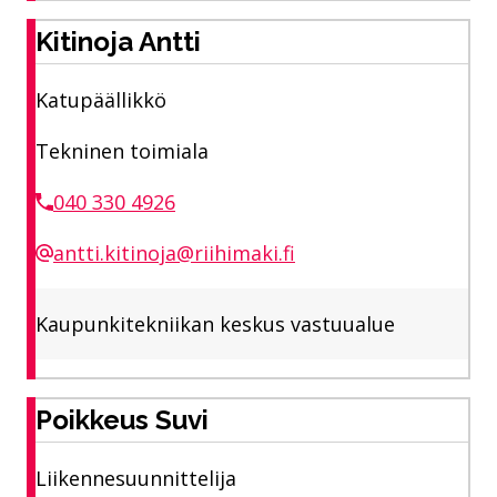
Kitinoja Antti
Katupäällikkö
Tekninen toimiala
040 330 4926
antti.kitinoja@riihimaki.fi
Kaupunkitekniikan keskus vastuualue
Poikkeus Suvi
Liikennesuunnittelija