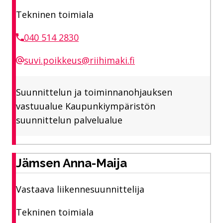
Tekninen toimiala
040 514 2830
suvi.poikkeus@riihimaki.fi
Suunnittelun ja toiminnanohjauksen
vastuualue Kaupunkiympäristön
suunnittelun palvelualue
Jämsen Anna-Maija
Vastaava liikennesuunnittelija
Tekninen toimiala