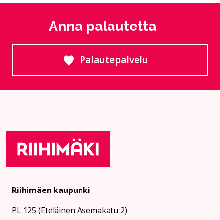
Anna palautetta
Palautepalvelu
Siirtyy ulkoiselle sivust
Riihimäen kaupunki
PL 125 (Eteläinen Asemakatu 2)