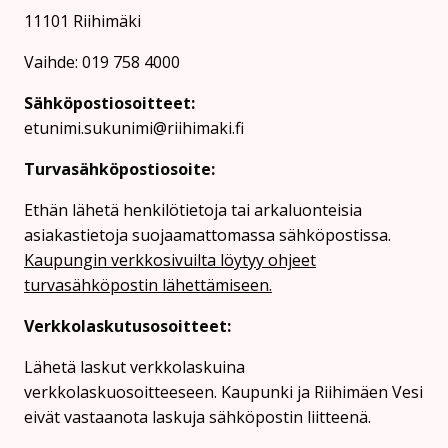
11101 Riihimäki
Vaihde: 019 758 4000
Sähköpostiosoitteet:
etunimi.sukunimi@riihimaki.fi
Turvasähköpostiosoite:
Ethän lähetä henkilötietoja tai arkaluonteisia
asiakastietoja suojaamattomassa sähköpostissa.
Kaupungin verkkosivuilta löytyy ohjeet
turvasähköpostin lähettämiseen.
Verkkolaskutusosoitteet:
Lähetä laskut verkkolaskuina
verkkolaskuosoitteeseen. Kaupunki ja Riihimäen Vesi
eivät vastaanota laskuja sähköpostin liitteenä.