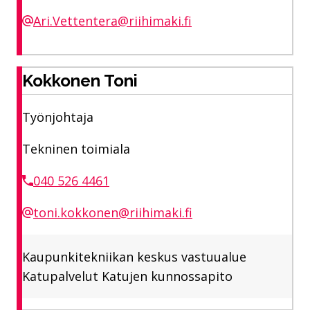
Ari.Vettentera@riihimaki.fi
Kokkonen Toni
Työnjohtaja
Tekninen toimiala
040 526 4461
toni.kokkonen@riihimaki.fi
Kaupunkitekniikan keskus vastuualue
Katupalvelut Katujen kunnossapito