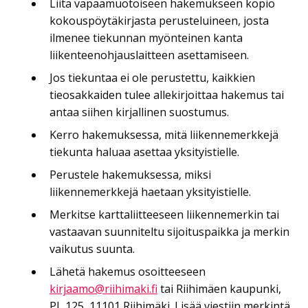
Liitä vapaamuotoiseen hakemukseen kopio
kokouspöytäkirjasta perusteluineen, josta
ilmenee tiekunnan myönteinen kanta
liikenteenohjauslaitteen asettamiseen.
Jos tiekuntaa ei ole perustettu, kaikkien
tieosakkaiden tulee allekirjoittaa hakemus tai
antaa siihen kirjallinen suostumus.
Kerro hakemuksessa, mitä liikennemerkkejä
tiekunta haluaa asettaa yksityistielle.
Perustele hakemuksessa, miksi
liikennemerkkejä haetaan yksityistielle.
Merkitse karttaliitteeseen liikennemerkin tai
vastaavan suunniteltu sijoituspaikka ja merkin
vaikutus suunta.
Lähetä hakemus osoitteeseen
kirjaamo@riihimaki.fi
tai Riihimäen kaupunki,
PL 125, 11101 Riihimäki. Lisää viestiin merkintä