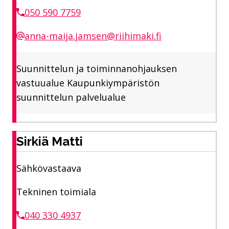
050 590 7759
anna-maija.jamsen@riihimaki.fi
Suunnittelun ja toiminnanohjauksen
vastuualue Kaupunkiympäristön
suunnittelun palvelualue
Sirkiä Matti
Sähkövastaava
Tekninen toimiala
040 330 4937