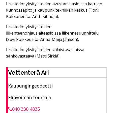
Lisätiedot yksityisteiden avustamisasioissa katujen
kunnossapito ja kaupunkitekniikan keskus (Toni
Kokkonen tai Antti Kitinoja).
Lisätiedot yksityisteiden
liikenteenohjauslaiteasioissa liikennesuunnittelu
(Suvi Poikkeus tai Anna-Maija Jämsen).
Lisätiedot yksityisteiden valaistusasioissa
sähkövastaava (Matti Sirkiä).
Vettenterä Ari
Kaupungingeodeetti
Elinvoiman toimiala
040 330 4835