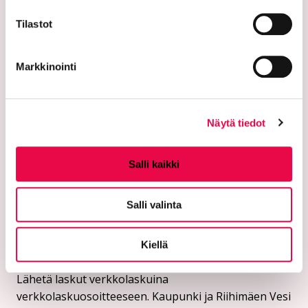
PL 125 (Eteläinen Asemakatu 2)
Tilastot
11101 Riihimäki
Markkinointi
Vaihde: 019 758 4000
Sähköpostiosoitteet:
etunimi.sukunimi@riihimaki.fi
Näytä tiedot
Turvasähköpostiosoite:
Salli kaikki
Ethän lähetä henkilötietoja tai arkaluonteisia
asiakastietoja suojaamattomassa sähköpostissa.
Kaupungin verkkosivuilta löytyy ohjeet
Salli valinta
turvasähköpostin lähettämiseen.
Kiellä
Verkkolaskutusosoitteet:
Lähetä laskut verkkolaskuina
verkkolaskuosoitteeseen. Kaupunki ja Riihimäen Vesi