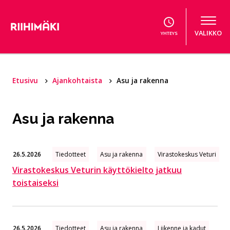
Hyppää sisältöön
VALIKKO
YHTEYS
Etusivu
Ajankohtaista
Asu ja rakenna
Asu ja rakenna
26.5.2026
Tiedotteet
Asu ja rakenna
Virastokeskus Veturi
Virastokeskus Veturin käyttökielto jatkuu
toistaiseksi
26.5.2026
Tiedotteet
Asu ja rakenna
Liikenne ja kadut