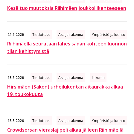
Kesä tuo muutoksia Riihimäen joukkoliikenteeseen
21.5.2026
Tiedotteet
Asu ja rakenna
Ympäristö ja luonto
Riihimäellä seurataan lähes sadan kohteen luonnon
tilan kehittymistä
18.5.2026
Tiedotteet
Asu ja rakenna
Liikunta
Hirsimäen (Sakon) urheilukentän aitaurakka alkaa
19. toukokuuta
18.5.2026
Tiedotteet
Asu ja rakenna
Ympäristö ja luonto
Crowdsorsan vieraslajipeli alkaa jälleen Riihimäellä