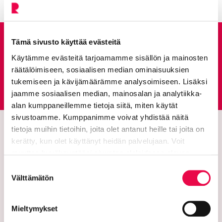
Anna palautetta
Tämä sivusto käyttää evästeitä
Käytämme evästeitä tarjoamamme sisällön ja mainosten
räätälöimiseen, sosiaalisen median ominaisuuksien
Palautepalvelu
tukemiseen ja kävijämäärämme analysoimiseen. Lisäksi
Siirtyy ulkoiselle sivust
jaamme sosiaalisen median, mainosalan ja analytiikka-
alan kumppaneillemme tietoja siitä, miten käytät
sivustoamme. Kumppanimme voivat yhdistää näitä
tietoja muihin tietoihin, joita olet antanut heille tai joita on
kerätty, kun olet käyttänyt heidän palvelujaan. Voit
muuttaa hyväksyntääsi sivuston alalaidassa olevan
Tietoa evästeistä
linkin kautta.
Suostumuksen
Välttämätön
valinta
Mieltymykset
Riihimäen kaupunki