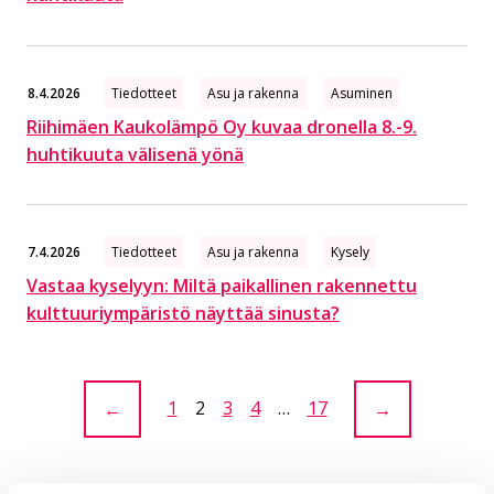
8.4.2026
Tiedotteet
Asu ja rakenna
Asuminen
Riihimäen Kaukolämpö Oy kuvaa dronella 8.-9.
huhtikuuta välisenä yönä
7.4.2026
Tiedotteet
Asu ja rakenna
Kysely
Vastaa kyselyyn: Miltä paikallinen rakennettu
kulttuuriympäristö näyttää sinusta?
Sivu:
1
Sivu:
2
Sivu:
3
Sivu:
4
…
Sivu:
17
←
→