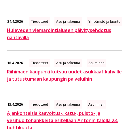
24.4.2026
Tiedotteet
Asu ja rakenna
Ympäristö ja luonto
Huleveden viemäröintialueen päivitysehdotus
nähtävillä
16.4.2026
Tiedotteet
Asu ja rakenna
Asuminen
Riihimäen kaupunki kutsuu uudet asukkaat kahville
ja tutustumaan kaupungin palveluihin
13.4.2026
Tiedotteet
Asu ja rakenna
Asuminen
Ajankohtaisia kaavoitus-, katu-, puisto- ja
vesihuoltohankkeita esitellään Antonin talolla 23.
huhtikuuta