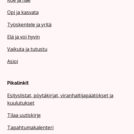
Koe ja näe
Opi ja kasvata
Työskentele ja yritä
Elä ja voi hyvin
Vaikuta ja tutustu
Asioi
Pikalinkit
Esityslistat, pöytäkirjat, viranhaltijapäätökset ja
kuulutukset
Tilaa uutiskirje
Tapahtumakalenteri